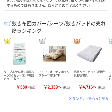
するものではありません。あらかじめご了承ください。
敷き布団カバー/シーツ/敷きパッドの売れ
筋ランキング
リーブル 使い捨て寝具シ
アイリスオーヤマ ボック
鈴屋 ベッドパッド 綿混合
ジ
ーツ3点セット(掛け布団
スシーツ BXS-TP
側生地 寝具
ュ
カバー・敷き…
え
￥580
￥2,339～
￥4,716～
（税込）
（税込）
（税込）
ランキングをもっと見る