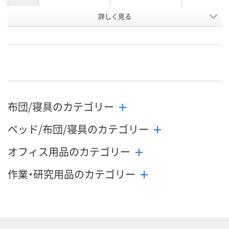
お申込番
詳しく見る
HH16832
HH16836
HH16844
号
直送品
直送品
直送品
在庫
お届け日
メーカー都合により
メーカー都合により
メーカー都合
販売停止中です
販売停止中です
販売停止中で
布団/寝具のカテゴリー
ベッド/布団/寝具のカテゴリー
オフィス用品のカテゴリー
作業・研究用品のカテゴリー