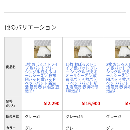
他のバリエーション
1枚 おぼろストライ
15枚 おぼろストラ
2枚 おぼろス
商品名
プ 敷パット グレー
イプ 敷パット グレ
プ 敷パット 
シングル 洗える オ
ー シングル 洗える
シングル 洗え
ールシーズン 敷布
オールシーズン 敷
ールシーズン
団パッド 敷パッド
布団パッド 敷パッ
団パッド 敷
ベッドパット 新生
ド ベッドパット 新
ベッドパット
活 寝具 春 非冷感（直
生活 寝具 春 非冷感
活 寝具 春 非
送品）
（直送品）
送品）
価格
￥2,290
￥16,900
￥4
(税込)
グレーx1
グレーx15
グレーx2
販売単位
グレー
グレー
グレー
カラー