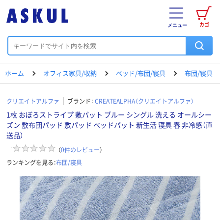
カゴ
メニュー
ホーム
オフィス家具/収納
ベッド/布団/寝具
布団/寝具
クリエイトアルファ
ブランド：
CREATEALPHA（クリエイトアルファ）
1枚 おぼろストライプ 敷パット ブルー シングル 洗える オールシー
ズン 敷布団パッド 敷パッド ベッドパット 新生活 寝具 春 非冷感（直
送品）
（
0
件のレビュー
）
ランキングを見る：
布団/寝具