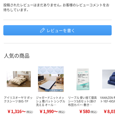
投稿されたレビューはまだありません。お客様のレビューコメントをお
待ちしています。
レビューを書く
人気の商品
アイリスオーヤマ ボッ
ジャガードニットメッ
リーブル 使い捨て寝具
YAMAZEN
クスシーツ BXS-TP
シュ 敷パット シングル
シーツ3点セット(掛け
ト YEF-4XS
洗える オール…
布団カバー・敷き…
￥1,316～
￥1,990～
￥580
￥8,0
（税込）
（税込）
（税込）