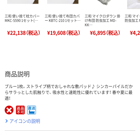
三和 使い捨て枕カバー
三和 使い捨て布団カバ
三和 マイクロダウン 掛
三和 マイ
MKC-5590 1セット(…
ー KBTC-210 1セット…
け布団 防虫加工 MD-
防虫加工 M
KK…
¥22,138（税込）
¥19,608（税込）
¥6,895（税込）
¥4,
商品説明
ブルー1枚。ストライプ柄でおしゃれな敷パッド♪ シンカーパイルだか
らサラっとした肌触りで、 吸水性と速乾性に優れています！ 春や夏に最
適！
アイコンの説明