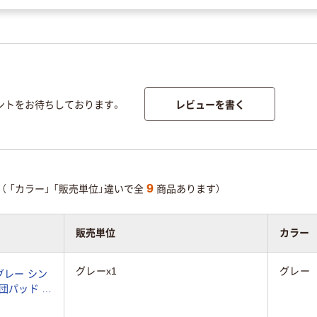
レビューを書く
ントをお待ちしております。
9
（
「カラー」
「販売単位」違いで全
商品あります）
販売単位
カラー
グレーx1
グレー
グレー シン
団パッド 敷
 春 非冷感