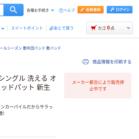
ヘルプ
各種お手続き
0
スイートポイント
あとで買う
カゴ
点
オールシーズン 敷布団パッド 敷パッド
商品情報を印刷する
シングル 洗える オ
メーカー都合により販売停
ベッドパット 新生
止中です
 シンカーパイルだからサラっ
適！