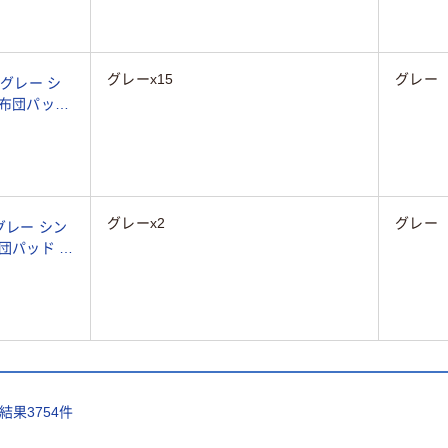
グレーx15
グレー
 グレー シ
敷布団パッド
具 春 非冷
グレーx2
グレー
グレー シン
団パッド 敷
 春 非冷感
索結果
3754
件