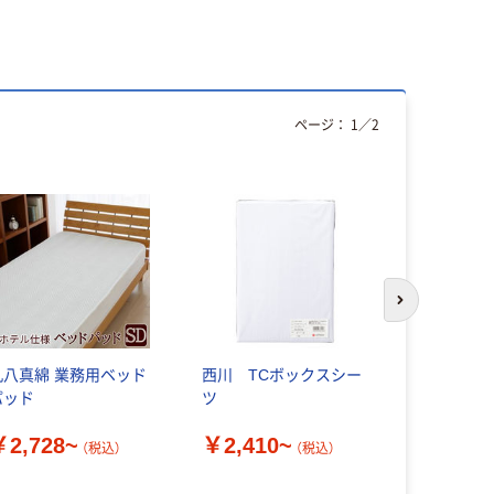
ページ：
1
／
2
次のスライド
丸八真綿 業務用ベッド
西川 TCボックスシー
YAMAZE
パッド
ツ
ト YEF-7S
￥2,728~
￥2,410~
￥11,00
（税込）
（税込）