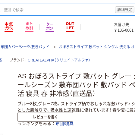
詳細設定
お届け先
〒135-0061
布団カバー/シーツ/敷きパッド
おぼろストライプ 敷パット シングル 洗える 
る
ブランド
CREATEALPHA（クリエイトアルファ）
AS おぼろストライプ 敷パット グレー 
ールシーズン 敷布団パッド 敷パッド 
活 寝具 春 非冷感（直送品）
ブルー8枚,グレー7枚。ストライプ柄でおしゃれな敷パッド♪
とした肌触りで、 吸水性と速乾性に優れています！ 春や夏に最
レビューを書く
ランキングをみる
布団/寝具