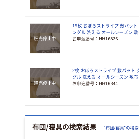
（直送品）
15枚 おぼろストライプ 敷パット
ングル 洗える オールシーズン 
販売停止中
敷パッド ベッドパット 新生活 寝
お申込番号
HH16836
感（直送品）
2枚 おぼろストライプ 敷パット 
グル 洗える オールシーズン 敷布
販売停止中
パッド ベッドパット 新生活 寝具
お申込番号
HH16844
（直送品）
布団/寝具
の検索結果
“
布団/寝具
”の検