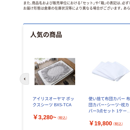
また、商品名および販売単位における「セット」や「箱」の表記は、必
お届け形態は倉庫の在庫状況等により異なる場合がございます。あら
人気の商品
前のスライドへ
アイリスオーヤマ ボッ
使い捨て布団カバー 
クスシーツ BXS-TCA
団カバー・シーツ・枕カ
バー3点セット 1ケー
￥3,280~
（24セット入）寝具カバ
（税込）
￥19,800
ーセット 不織布素材 ホ
（税込）
テル 旅館 医療介護