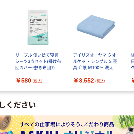
リーブル 使い捨て寝具
アイリスオーヤマ タオ
M
か
シーツ3点セット(掛け布
ルケット シングル S 寝
団カバー・敷き布団カバ
具 介護 綿100％ 洗える
ク
ー・枕カバー) M-59 1セ
抗菌 防臭 リバーシブル
￥580
￥3,552
ット
タオルケット KTTRE-
3
（税込）
（税込）
140 BL ブルー 1枚
しください