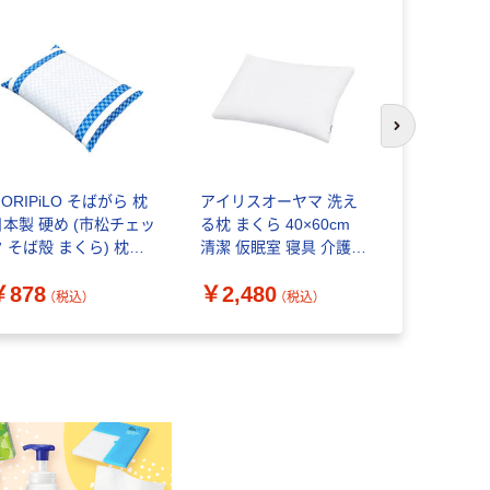
次のスライド
ORIPiLO そばがら 枕
アイリスオーヤマ 洗え
アイリスオ
日本製 硬め (市松チェッ
る枕 まくら 40×60cm
ルケットシン
 そば殻 まくら) 枕カ
清潔 仮眠室 寝具 介護
具 介護 レ
バー付き ブルー 約
家庭用洗濯機で洗える
洗える 抗菌
￥878
￥2,480
￥4,850
0x42cm
ウォッシャブルまくら
ンタオルケ
（税込）
（税込）
ホワイト 1個
KTTRN-1
枚