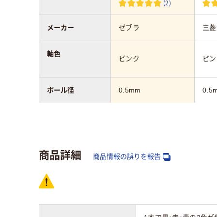
(2)
メーカー
ゼブラ
三菱
軸色
ピンク
ピン
ボール径
0.5mm
0.5
色数
3色
3色
インク種類
水性顔料インク
油性
商品詳細
商品情報の誤りを報告
軸径
13.5mm
12
インク色
黒・赤・青
黒・