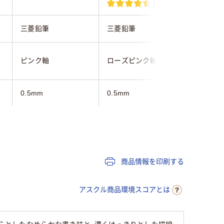
(21)
三菱鉛筆
三菱鉛筆
三菱鉛筆
ピンク軸
ローズピンク軸
ベビーピ
0.5mm
0.5mm
0.38mm
3色
3色
3色
ジェット
油性インク
インク
商品情報を印刷する
12.2mm
12.2mm
アスクル商品環境スコアとは
黒･赤･青
黒・赤・青
黒・赤・青