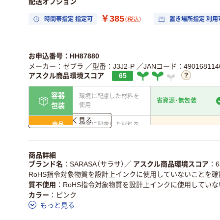
配送オプション
￥385
時間帯指定 指定可
置き場所指定 利用
（税込）
お申込番号：HH87880
メーカー：ゼブラ
／型番：J3J2-P
／JANコード：490168114
アスクル商品環境スコア
65
容器
環境に配慮した材料を
省資源・無包装
使用
包装
詳しく見る
商品
環境に配慮した材料を
省資源・省エネ・節水
本体
使用
独自の回収スキームが
アスクルで資源循環し
商品詳細
仕組
ある
いる
ブランド名
SARASA（サラサ）
／
アスクル商品環境スコア
6
RoHS指令対象物質を設計上インクに使用していないことを確
この商品の環境配慮ポイントです。詳しくはページ下部の商品
質不使用
RoHS指令対象物質を設計上インクに使用してい
ア詳細／加点項目
」で確認できます。
カラー
ピンク
もっと見る