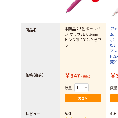
本商品：
3色ボールペ
ジェ
商品名
ン サラサ3B 0.5mm
ム 
ピンク軸 J3J2-P ゼブ
ボ
ラ
0.
ア
H.S
菱鉛
￥347
￥3
価格（税込）
（税込）
数量
数量
カゴへ
5.0
4.6
レビュー