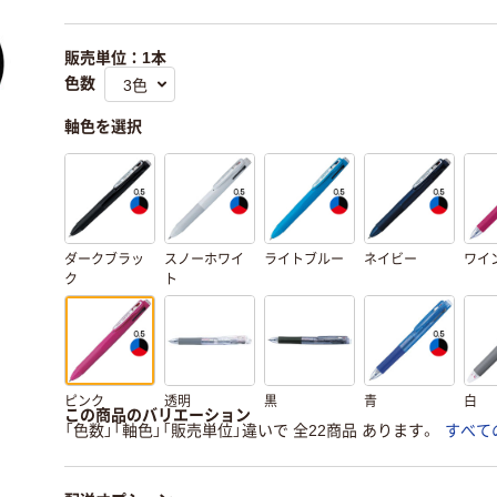
販売単位：1本
色数
軸色を選択
ダークブラッ
スノーホワイ
ライトブルー
ネイビー
ワイ
ク
ト
ピンク
透明
黒
青
白
この商品のバリエーション
「色数」「軸色」「販売単位」違いで 全22商品 あります。
すべて