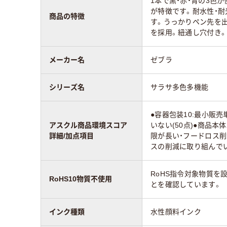
1本で黒・赤・青の3色
が特徴です。耐水性・
商品の特徴
す。うっかりペン先を
カラーグループ
ピンク系
ピン
を採用。紐通し穴付き。替
メーカー名
ゼブラ
アスクル商品環境
65
85
スコア
シリーズ名
サラサ多色多機能
●容器包装10:最小販
アスクル商品環境スコア
いない(50点)●商品本
詳細/加点項目
限が長い・フードロス削減
スの削減に取り組んでいる
RoHS指令対象物質を
RoHS10物質不使用
とを確認しています。
インク種類
水性顔料インク