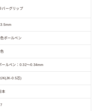
ラバーグリップ
13.5mm
3色ボールペン
3色
ボールペン：0.32～0.34mm
RJK(JK-0.5芯)
日本
17