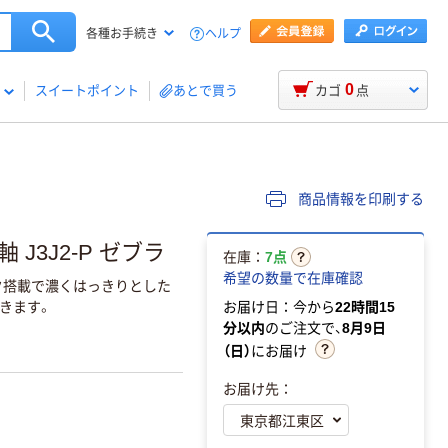
ヘルプ
各種お手続き
0
スイートポイント
あとで買う
カゴ
点
商品情報を印刷する
 J3J2-P ゼブラ
在庫：
7点
希望の数量で在庫確認
ンク搭載で濃くはっきりとした
きます。
お届け日：今から
22時間15
分以内
のご注文で、
8月9日
（日）
にお届け
お届け先：