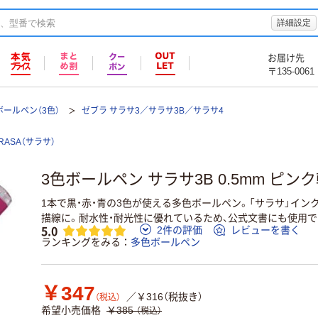
詳細設定
お届け先
〒135-0061
ールペン（3色）
ゼブラ サラサ3／サラサ3B／サラサ4
RASA（サラサ）
3色ボールペン サラサ3B 0.5mm ピンク軸
1本で黒・赤・青の3色が使える多色ボールペン。「サラサ」イ
描線に。耐水性・耐光性に優れているため、公式文書にも使用で
5.0
2件の評価
レビューを書く
ランキングをみる
多色ボールペン
￥347
／￥316（税抜き）
（税込）
希望小売価格
￥385
（税込）