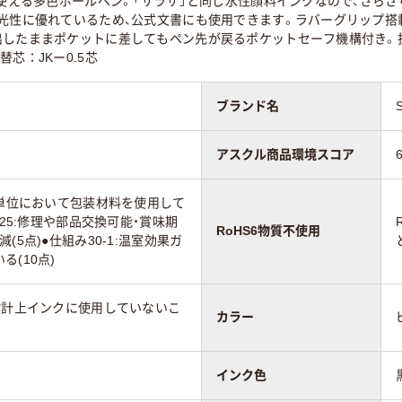
が使える多色ボールペン。「サラサ」と同じ水性顔料インクなので、さら
耐光性に優れているため、公式文書にも使用できます。ラバーグリップ搭
出したままポケットに差してもペン先が戻るポケットセーフ機構付き。
ク系
ピンク系
ピンク系
芯：JKー0.5芯
ブランド名
85
アスクル商品環境スコア
売単位において包装材料を使用して
体25:修理や部品交換可能・賞味期
RoHS6物質不使用
(5点)●仕組み30-1:温室効果ガ
(10点)
設計上インクに使用していないこ
カラー
インク色