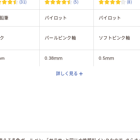
(31)
(5)
(8)
鉛筆
パイロット
パイロット
ク
パールピンク軸
ソフトピンク軸
mm
0.38ｍｍ
0.5ｍｍ
詳しく見る
3色
3色
フリクションインキ
フリクションインキ
インク
（ゲルインク）
（ゲルインク）
mm
12.8mm
12.8mm
黒･赤･青（ブラック・
黒･赤･青（ブラック・
赤・青
レッド・ブルー）
レッド・ブルー）