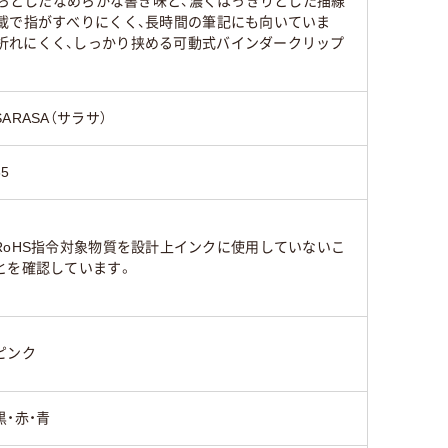
さらとしたなめらかな書き味と、濃くはっきりとした描線
載で指がすべりにくく、長時間の筆記にも向いていま
折れにくく、しっかり挟める可動式バインダークリップ
ブラック系、ブルー
ブラック
系、レッド系
系、レッ
SARASA（サラサ）
65
RoHS指令対象物質を設計上インクに使用していないこ
とを確認しています。
ピンク
黒・赤・青