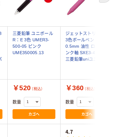
3
三菱鉛筆 ユニボール
ジェットストリーム
ジェット
R：E 3色 UMER3-
3色ボールペン
3色ボー
500-05 ピンク
0.5mm 油性 ローズピ
0.38m
UME350005.13
ンク軸 SXE3-400-05
ピンク軸 S
パ
三菱鉛筆uniユニ
38 三菱鉛
￥520
￥360
￥360
（税込）
（税込）
数量
数量
数量
カゴへ
カゴへ
4.7
4.7