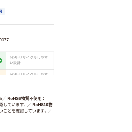
可
0077
分別・リサイクルしやす
い設計
分別・リサイクルしやす
い設計
て
温室効果ガスなどの
削減
5
／
RoHS6物質不使用
認しています。
／
RoHS10物
詳細「
アスクル商品環境スコ
ないことを確認しています。
／