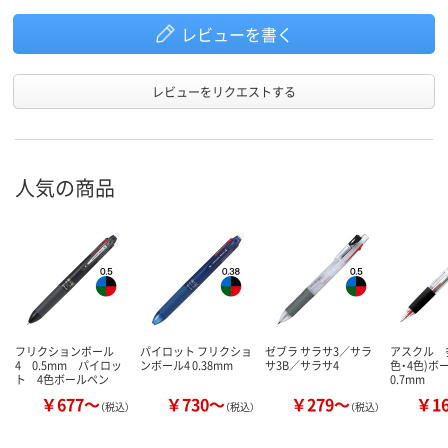
ループ
レビューを書く
レビューをリクエストする
人気の商品
フリクションボール
パイロット フリクショ
ゼブラ サラサ3／サラ
アスクル 多
4 0.5mm パイロッ
ンボール4 0.38mm
サ3B／サラサ4
色・4色)
ト 4色ボールペン
0.7mm
￥677～
￥730～
￥279～
￥1
（税込）
（税込）
（税込）