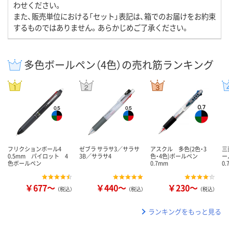
わせください。
また、販売単位における「セット」表記は、箱でのお届けをお約束
するものではありません。あらかじめご了承ください。
多色ボールペン（4色）の売れ筋ランキング
フリクションボール4
ゼブラ サラサ3／サラサ
アスクル 多色(2色・3
三
0.5mm パイロット 4
3B／サラサ4
色・4色)ボールペン
ー
色ボールペン
0.7mm
0
￥677～
￥440～
￥230～
（税込）
（税込）
（税込）
ランキングをもっと見る