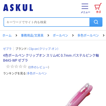
カゴ
メニュー
ホーム
事務用品/文房具
ボールペン
多色ボールペン
ゼブラ
ブランド：
Clip-on（クリップ-オン）
4色ボールペン クリップオン スリム4C 0.7mm パステルピンク軸
B4A5-WP ゼブラ
（
0
件のレビュー
）
ランキングを見る：
多色ボールペン