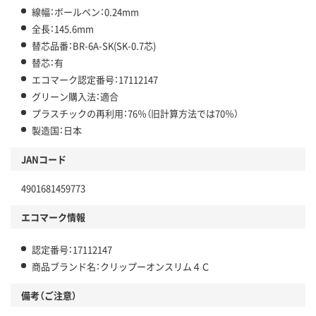
線幅：ボールペン：0.24mm
全長：145.6mm
替芯品番：BR-6A-SK(SK-0.7芯)
替芯：有
エコマーク認定番号：17112147
グリーン購入法：適合
プラスチックの再利用：76％（旧計算方法では70％）
製造国：日本
JANコード
4901681459773
エコマーク情報
認定番号：17112147
商品ブランド名：クリップーオンスリム４Ｃ
備考（ご注意）