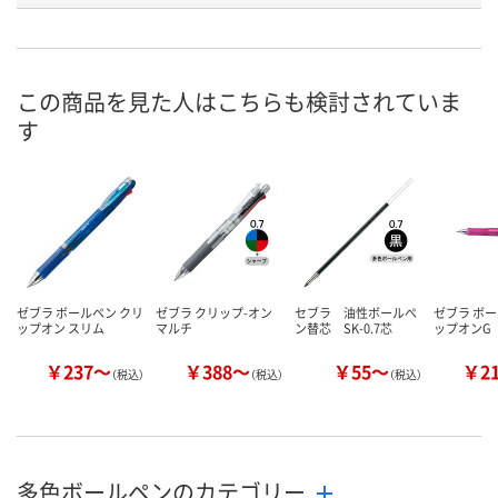
お申込番
HH87892
HH87891
HH87884
号
2点
あり
1点
在庫
この商品を見た人はこちらも検討されていま
す
8月7日（金）
8月7日（金）
8月7日（金）
お届け日
数量
数量
数量
カゴへ
カゴへ
カ
ゼブラ ボールペン クリ
ゼブラ クリップ-オン
セブラ 油性ボールペ
ゼブラ ボー
ップオン スリム
マルチ
ン替芯 SK-0.7芯
ップオンG
￥237～
￥388～
￥55～
￥2
（税込）
（税込）
（税込）
多色ボールペンのカテゴリー