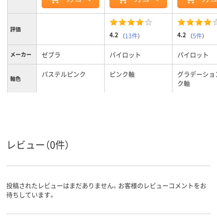
評価
4.2
4.2
（
13件
）
（
5件
）
ゼブラ
パイロット
パイロット
メーカー
パステルピンク
ピンク軸
グラデーショ
軸色
ク軸
0.7mm
0.5mm0.5ｍｍ
0.38mm0.3
ボール径
4色4色
4色4色
4色4色
色数
油性染料インク
フリクションインキ
フリクション
レビュー（0件）
インク種
類
（ゲルインク）
（ゲルインク）
12.0mm
13.8mm
13.8mm
軸径
投稿されたレビューはまだありません。お客様のレビューコメントをお
黒・赤・青・緑
インク色
待ちしています。
ピンク系
カラーグ