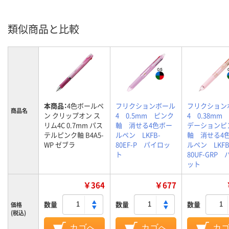
類似商品と比較
本商品：
4色ボールペ
フリクションボール
フリクション
商品名
ン クリップオン ス
4 0.5mm ピンク
4 0.38mm
リム4C 0.7mm パス
軸 消せる4色ボー
デーションピ
テルピンク軸 B4A5-
ルペン LKFB-
軸 消せる4
WP ゼブラ
80EF-P パイロッ
ルペン LKFB
ト
80UF-GRP
ット
￥364
￥677
数量
数量
数量
価格
(税込)
カゴへ
カゴへ
カ