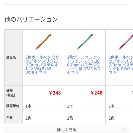
他のバリエーション
2色ボールペン クリ
2色ボールペン クリ
2色ボールペン
商品名
ップオン スリム2C
ップオン スリム2C
ップオン スリ
0.7mm パステルオ
0.7mm パステルグ
0.7mm パス
レンジ軸 B2A5-
リーン軸 B2A5-WG
ンク軸 B2A5-
WOR ゼブラ
ゼブラ
ブラ
価格
￥248
￥248
(税込)
1本
1本
1本
販売単位
2色
2色
2色
色数
詳しく見る
パステルオレンジ
パステルグリーン
パステルピン
軸色