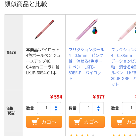
類似商品と比較
本商品：
パイロット
フリクションボール
フリクション
商品名
4色ボールペン ジュ
4 0.5mm ピンク
4 0.38mm
ースアップ4C
軸 消せる4色ボー
デーションピ
0.4mm コーラル軸
ルペン LKFB-
軸 消せる4
LKJP-60S4-C 1本
80EF-P パイロッ
ルペン LKFB
ト
80UF-GRP
ット
￥594
￥677
数量
数量
数量
価格
(税込)
カゴへ
カゴへ
カ