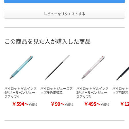
レビューをリクエストする
この商品を見た人が購入した商品
パイロット ゲルインク
パイロット ジュースア
パイロット ゲルインク
パイロット
4色ボールペン ジュー
ップ多色用替芯
3色ボールペン ジュー
ップ用替芯 L
スアップ4
スアップ3
￥594～
￥99～
￥495～
￥1
（税込）
（税込）
（税込）