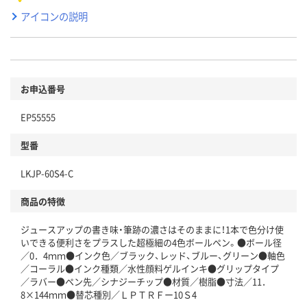
アイコンの説明
お申込番号
EP55555
型番
LKJP-60S4-C
商品の特徴
ジュースアップの書き味・筆跡の濃さはそのままに！1本で色分け使
いできる便利さをプラスした超極細の4色ボールペン。●ボール径
／0．4ｍｍ●インク色／ブラック、レッド、ブルー、グリーン●軸色
／コーラル●インク種類／水性顔料ゲルインキ●グリップタイプ
／ラバー●ペン先／シナジーチップ●材質／樹脂●寸法／11．
8×144ｍｍ●替芯種別／ＬＰＴＲＦー10Ｓ4