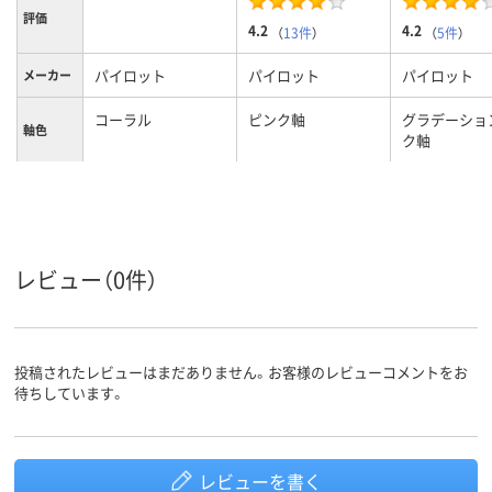
評価
4.2
4.2
（
13件
）
（
5件
）
パイロット
パイロット
パイロット
メーカー
コーラル
ピンク軸
グラデーショ
軸色
ク軸
0.4mm
0.5mm、0.5ｍｍ
0.38mm、0.
ボール径
4色
4色
4色
色数
水性顔料ゲルインキ
フリクションインキ
フリクション
レビュー（0件）
インク種
類
（ゲルインク）
（ゲルインク）
12mm
13.8mm
13.8mm
軸径
投稿されたレビューはまだありません。お客様のレビューコメントをお
黒、赤、青、緑
インク色
待ちしています。
ピンク系
カラーグ
ループ
レビューを書く