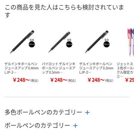
ご注文後、お届けに
ご注文後、お
この商品を見た人はこちらも検討されていま
ついてご連絡いたし
8月13日（木）
ついてご連絡
お届け日
す
ます
ます
数量
数量
数量
カゴへ
カゴへ
カ
ゲルインキボールペン
パイロット ゲルインキ
ゲルインキボールペン
ジェット
ジュースアップ 0.4mm
ボールペン ジュースア
ジュースアップ 0.3mm
３色ボール
LJP-2…
ップ 0.5mm…
LJP-2…
クル限定
三…
￥248～
￥248～
￥248～
￥2
（税込）
（税込）
（税込）
多色ボールペンのカテゴリー
ボールペンのカテゴリー