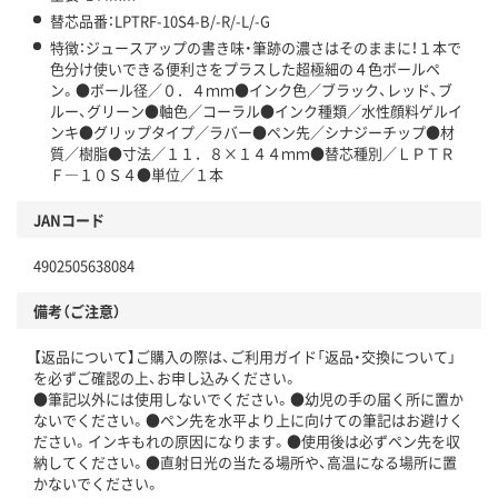
替芯品番：LPTRF-10S4-B/-R/-L/-G
特徴：ジュースアップの書き味・筆跡の濃さはそのままに！１本で
色分け使いできる便利さをプラスした超極細の４色ボールペ
ン。●ボール径／０．４ｍｍ●インク色／ブラック、レッド、ブ
ルー、グリーン●軸色／コーラル●インク種類／水性顔料ゲルイ
ンキ●グリップタイプ／ラバー●ペン先／シナジーチップ●材
質／樹脂●寸法／１１．８×１４４ｍｍ●替芯種別／ＬＰＴＲ
Ｆ―１０Ｓ４●単位／１本
JANコード
4902505638084
備考（ご注意）
【返品について】ご購入の際は、ご利用ガイド「返品・交換について」
を必ずご確認の上、お申し込みください。
●筆記以外には使用しないでください。●幼児の手の届く所に置か
ないでください。●ペン先を水平より上に向けての筆記はお避けく
ださい。インキもれの原因になります。●使用後は必ずペン先を収
納してください。●直射日光の当たる場所や、高温になる場所に置
かないでください。