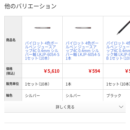
他のバリエーション
商品名
パイロット 4色ボー
パイロット 4色ボー
パイロット 4
ルペン ジュースア
ルペン ジュースア
ルペン ジュ
ップ4C 0.4mm シル
ップ4C 0.4mm シル
ップ4C 0.4m
バー軸 LKJP-60S4-S
バー軸 LKJP-60S4-S
ック軸 LKJP-6
1セット（10本）
1本
B 1セット（10
価格
￥5,610
￥594
￥5
(税込)
1セット（10本）
1本
1セット（10本
販売単位
シルバー
シルバー
ブラック
軸色
お申込番
詳しく見る
EP55599
EP55554
EP55594
号
入荷待ち
3点
入荷待ち
在庫