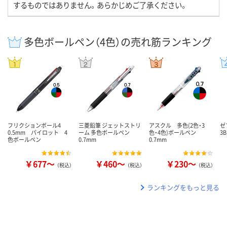
するものではありません。あらかじめご了承ください。
多色ボールペン（4色）の売れ筋ランキング
フリクションボール4
三菱鉛筆 ジェットストリ
アスクル 多色(2色・3
ゼ
0.5mm パイロット 4
ーム 多色ボールペン
色・4色)ボールペン
3
色ボールペン
0.7mm
0.7mm
￥677～
￥460～
￥230～
（税込）
（税込）
（税込）
ランキングをもっと見る