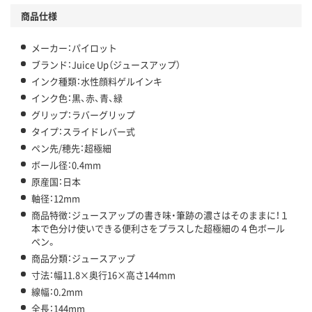
商品仕様
メーカー：パイロット
ブランド：Juice Up（ジュースアップ）
インク種類：水性顔料ゲルインキ
インク色：黒、赤、青、緑
グリップ：ラバーグリップ
タイプ：スライドレバー式
ペン先/穂先：超極細
ボール径：0.4mm
原産国：日本
軸径：12mm
商品特徴：ジュースアップの書き味・筆跡の濃さはそのままに！１
本で色分け使いできる便利さをプラスした超極細の４色ボール
ペン。
商品分類：ジュースアップ
寸法：幅11.8×奥行16×高さ144mm
線幅：0.2mm
全長：144mm