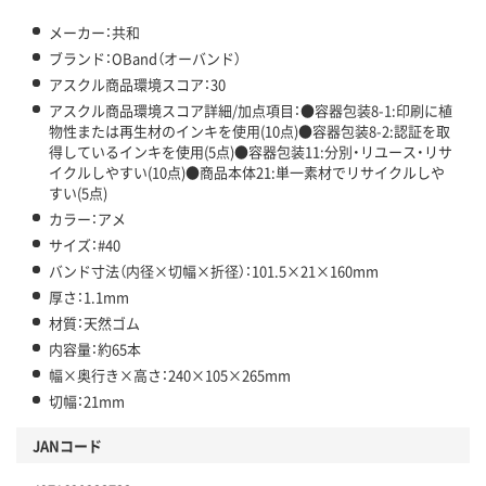
メーカー：共和
ブランド：OBand（オーバンド）
アスクル商品環境スコア：30
アスクル商品環境スコア詳細/加点項目：●容器包装8-1:印刷に植
物性または再生材のインキを使用(10点)●容器包装8-2:認証を取
得しているインキを使用(5点)●容器包装11:分別・リユース・リサ
イクルしやすい(10点)●商品本体21:単一素材でリサイクルしや
すい(5点)
カラー：アメ
サイズ：#40
バンド寸法（内径×切幅×折径）：101.5×21×160mm
厚さ：1.1mm
材質：天然ゴム
内容量：約65本
幅×奥行き×高さ：240×105×265mm
切幅：21mm
JANコード