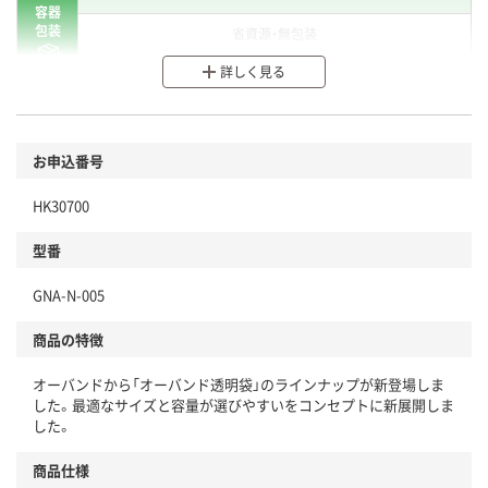
容器
包装
省資源・無包装
詳しく見る
分別・リサイクルしやすい設計
環境に配慮した材料を使用
商品
お申込番号
本体
省資源・省エネ・節水
HK30700
分別・リサイクルしやすい設計
型番
独自の回収スキームがある
GNA-N-005
仕組
アスクルで資源循環している
商品の特徴
温室効果ガスなどの削減
オーバンドから「オーバンド透明袋」のラインナップが新登場しま
この商品の環境配慮ポイントです。下記商品詳細「
した。最適なサイズと容量が選びやすいをコンセプトに新展開しま
アスクル商品環境スコア詳細／加点項目
」で確認できます。
した。
商品仕様