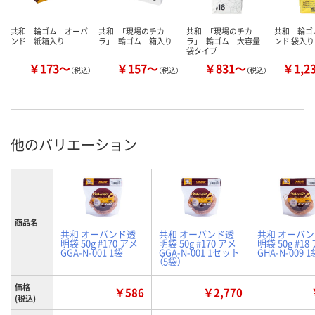
共和 輪ゴム オーバ
共和 「現場のチカ
共和 「現場のチカ
共和 輪ゴ
ンド 紙箱入り
ラ」 輪ゴム 箱入り
ラ」 輪ゴム 大容量
ンド 袋入り
袋タイプ
￥173～
￥157～
￥831～
￥1,2
（税込）
（税込）
（税込）
他のバリエーション
商品名
共和 オーバンド透
共和 オーバンド透
共和 オーバ
明袋 50g #170 アメ
明袋 50g #170 アメ
明袋 50g #18
GGA-N-001 1袋
GGA-N-001 1セット
GHA-N-009 1
（5袋）
価格
￥586
￥2,770
(税込)