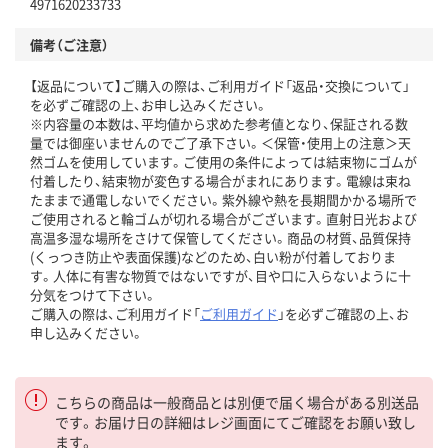
4971620233733
備考（ご注意）
【返品について】ご購入の際は、ご利用ガイド「返品・交換について」
を必ずご確認の上、お申し込みください。
※内容量の本数は、平均値から求めた参考値となり、保証される数
量では御座いませんのでご了承下さい。＜保管・使用上の注意＞天
然ゴムを使用しています。ご使用の条件によっては結束物にゴムが
付着したり、結束物が変色する場合がまれにあります。電線は束ね
たままで通電しないでください。紫外線や熱を長期間かかる場所で
ご使用されると輪ゴムが切れる場合がございます。直射日光および
高温多湿な場所をさけて保管してください。商品の材質、品質保持
(くっつき防止や表面保護)などのため、白い粉が付着しておりま
す。人体に有害な物質ではないですが、目や口に入らないように十
分気をつけて下さい。
ご購入の際は、ご利用ガイド「
ご利用ガイド
」を必ずご確認の上、お
申し込みください。
こちらの商品は一般商品とは別便で届く場合がある別送品
です。お届け日の詳細はレジ画面にてご確認をお願い致し
ます。