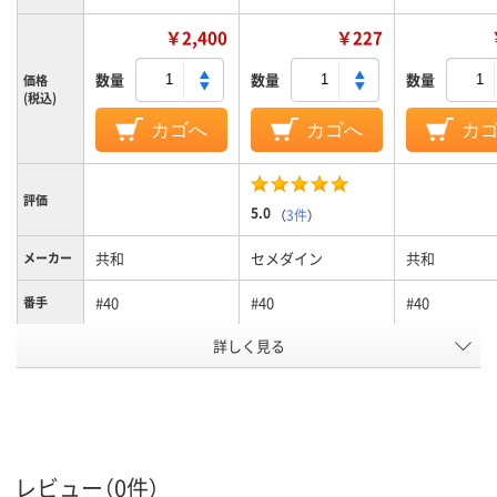
￥2,400
￥227
数量
数量
数量
価格
(税込)
カゴへ
カゴへ
カ
評価
5.0
（
3件
）
共和
セメダイン
共和
メーカー
#40
#40
#40
番手
アスクル
詳しく見る
商品環境
30
スコア
レビュー（0件）