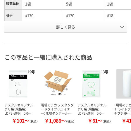
1袋
5袋
1袋
販売単位
#170
#170
#18
番手
お申込番
詳しく見る
HK30692
HK30767
HK30702
号
3点
入荷待ち
7点
在庫
ご注文後、お届けに
この商品と一緒に購入された商品
8月9日（日）
ついてご連絡いたし
8月9日（日）
お届け日
ます
数量
数量
数量
カゴへ
カゴへ
カ
アスクルオリジナル
現場のチカラ スタンダ
アスクルオリジナル
「現場のチ
ポリ袋（規格袋）
ードタイプ（Kライナ
ポリ袋（規格袋）
チ ライトプチ
LDPE・透明 0.0…
ー）無地ダンボール…
LDPE・透明 0.0…
チプチ（R…
￥102～
￥1,086～
￥61～
￥4
（税込）
（税込）
（税込）