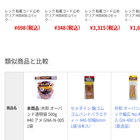
レック 粘着コード止め
レック 粘着コード止め
レック 粘着コード止め
レック 
クリア H00456 1パッ
クリア H00455 1パッ
クリア H00456 1セッ
クリア H0
ク…
ク…
ト…
ト…
¥698（税込）
¥348（税込）
¥3,315（税込）
¥1,
類似商品と比較
本商品：
共和 オーバ
セメダイン 輪ゴム
共和 オーバ
商品名
ンド透明袋 500g
ゴムバンドバラエテ
ック幅広 No.4
#40 アメ GNA-N-005
ィー #40-切幅6mm
入 GN-400 
1袋
1袋（8本入）
（直送品）