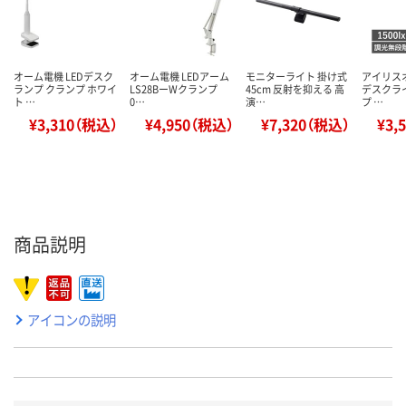
オーム電機 LEDデスク
オーム電機 LEDアーム
モニターライト 掛け式
アイリスオ
ランプ クランプ ホワイ
LS28BーWクランプ
45cm 反射を抑える 高
デスクライ
ト …
0…
演…
プ …
¥3,310（税込）
¥4,950（税込）
¥7,320（税込）
¥3,
商品説明
アイコンの説明