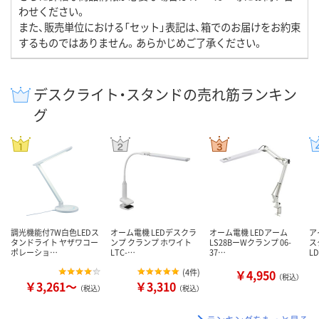
わせください。
また、販売単位における「セット」表記は、箱でのお届けをお約束
するものではありません。あらかじめご了承ください。
デスクライト・スタンドの売れ筋ランキン
グ
調光機能付7W白色LEDス
オーム電機 LEDデスクラ
オーム電機 LEDアーム
ア
タンドライト ヤザワコー
ンプ クランプ ホワイト
LS28BーWクランプ 06-
ス
ポレーショ…
LTC-…
37…
L
(
4件
)
￥4,950
（税込）
￥3,261～
￥3,310
（税込）
（税込）