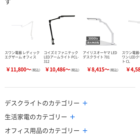
す
スワン電器 レディック
コイズミファニテック
アイリスオーヤマ LED
スワン電器（
エグザーム オフィス
LEDアームライト PCL-
デスクライト 701
ワン LED
312
ト CL
￥11,800～
￥10,486～
￥8,415～
￥4,5
（税込）
（税込）
（税込）
デスクライトのカテゴリー
生活家電のカテゴリー
オフィス用品のカテゴリー