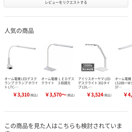
レビューをリクエストする
人気の商品
オーム電機 LEDデスク
オーム電機 ＬＥＤデス
アイリスオーヤマ LED
オーム電機 
ランプ クランプ ホワイ
クライト ３段調光
デスクライト 302タイ
LS28BーW
ト LTC-…
プ LDL-…
37…
￥3,310
￥3,570～
￥3,524
￥4,
（税込）
（税込）
（税込）
この商品を見た人はこちらも検討されていま