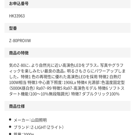
お申込番号
HK33963
型番
Z-80PROIIW
商品の特徴
気のZ-80に、より自然光に近い高演色LEDをプラス。写真やグラフ
ィックを楽しみたい最良の逸品。明るさもさらにパワーアップしま
した。 特徴1 色の再現性に優れた高演色LEDを採用 特徴2 白熱灯
100W相当 特徴3 中心直下照度：1906Lx 特徴4 光源部：色温度固定型
（5000K昼白色） Ra97・R9 特徴5 Ra97-高演色モデル 特徴6 ソフトス
タート機能（100～10％無段階調光） 特徴7 ダブルクリック100％
商品仕様
メーカー：山田照明
ブランド：Z-LIGHT（Zライト）
質量：2000g