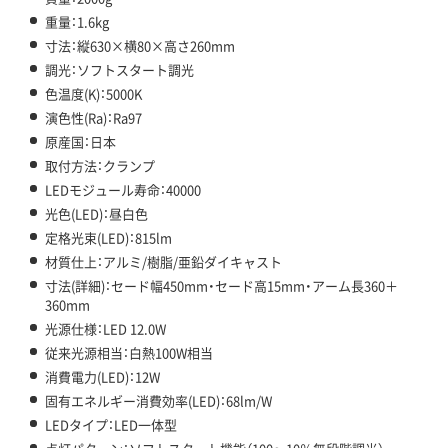
重量：1.6kg
寸法：縦630×横80×高さ260mm
調光：ソフトスタート調光
色温度(K)：5000K
演色性(Ra)：Ra97
原産国：日本
取付方法：クランプ
LEDモジュール寿命：40000
光色(LED)：昼白色
定格光束(LED)：815lm
材質仕上：アルミ/樹脂/亜鉛ダイキャスト
寸法(詳細)：セード幅450mm・セード高15mm・アーム長360＋
360mm
光源仕様：LED 12.0W
従来光源相当：白熱100W相当
消費電力(LED)：12W
固有エネルギー消費効率(LED)：68lm/W
LEDタイプ：LED一体型