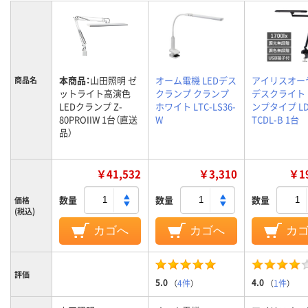
本商品：
山田照明 ゼ
オーム電機 LEDデス
アイリスオー
商品名
ットライト高演色
クランプ クランプ
デスクライト
LEDクランプ Z-
ホワイト LTC-LS36-
ンプタイプ LD
80PROIIW 1台（直送
W
TCDL-B 1台
品）
￥41,532
￥3,310
￥19
数量
数量
数量
価格
(税込)
カゴへ
カゴへ
カ
評価
5.0
4.0
（
4件
）
（
1件
）