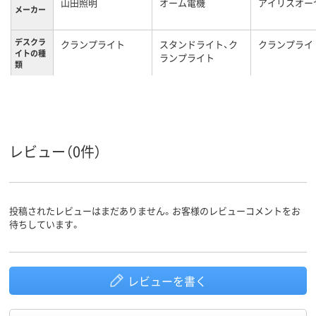
山田照明
オーム電機
アイリスオー
メーカー
デスクラ
クランプライト
スタンドライト、ク
クランプライ
イトの種
ランプライト
類
デスクラ
LEDランプ、調光可
LEDランプ、フレキ
LEDランプ、
イトの特
能
シブルアーム
能
長
2000g
約1000g
質量
レビュー（0件）
投稿されたレビューはまだありません。お客様のレビューコメントをお
待ちしています。
レビューを書く