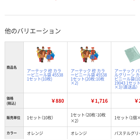
他のバリエーション
商品名
アーテック 橙 カラ
アーテック 橙 カラ
アーテック 
ービニール袋 45538
ービニール袋 45538
ルグリーン 
1セット(10枚)
1セット(20枚:10枚
ビニール袋(1
×2)
19043 1セッ
×3)（直送品）
価格
￥880
￥1,716
￥2
(税込)
1セット（20枚：10枚
1セット（10枚）
1セット（1個×
販売単位
×2）
オレンジ
オレンジ
パステルグリ
カラー