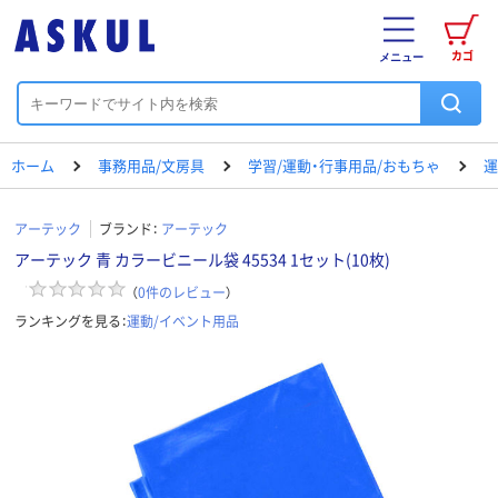
カゴ
メニュー
ホーム
事務用品/文房具
学習/運動・行事用品/おもちゃ
運
アーテック
ブランド：
アーテック
アーテック 青 カラービニール袋 45534 1セット(10枚)
（
0
件のレビュー
）
ランキングを見る：
運動/イベント用品