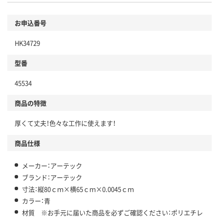
お申込番号
HK34729
型番
45534
商品の特徴
厚くて丈夫！色々な工作に使えます！
商品仕様
メーカー：アーテック
ブランド：アーテック
寸法：縦80ｃｍ×横65ｃｍ×0.0045ｃｍ
カラー：青
材質 ※お手元に届いた商品を必ずご確認ください：ポリエチレ