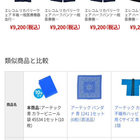
エレコム リカバリーウ
エレコム リカバリーウ
エレコム リカバリーウ
エレコム
ェア 半袖 一般医療機器
ェア ハーフパンツ 一般
ェア ハーフパンツ 一般
ェア ハー
血行…
医療機…
医療機…
医療機…
¥9,200（税込）
¥9,200（税込）
¥9,200（税込）
¥9,
類似商品と比較
商品名
本商品：
アーテック
アーテック バンダ
アーテック 
青 カラービニール
ナ 青 1241 1セット
不織布ハッピ
袋 45534 1セット(10
(6枚)（直送品）
用 Cサイズ 青 
枚)
1個