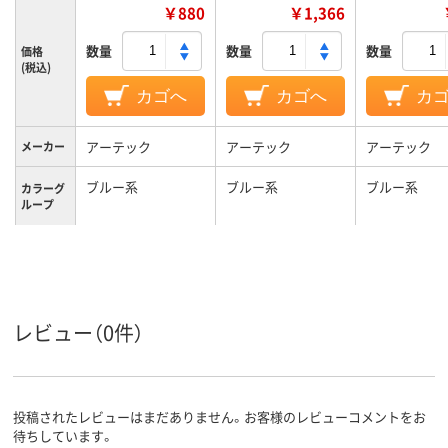
￥880
￥1,366
数量
数量
数量
価格
(税込)
カゴへ
カゴへ
カ
アーテック
アーテック
アーテック
メーカー
ブルー系
ブルー系
ブルー系
カラーグ
ループ
ビニール
ポリプロピレ
材質
レビュー（0件）
投稿されたレビューはまだありません。お客様のレビューコメントをお
待ちしています。