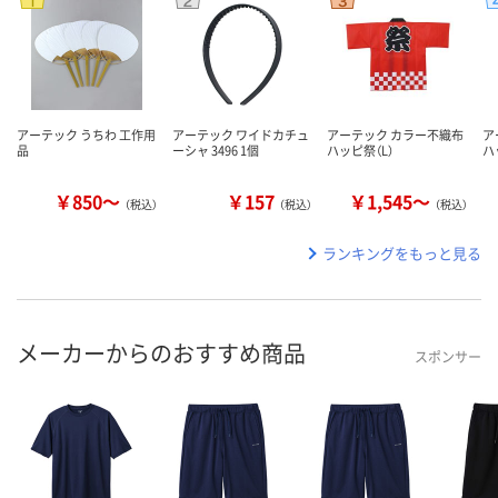
アーテック うちわ 工作用
アーテック ワイドカチュ
アーテック カラー不織布
ア
品
ーシャ 3496 1個
ハッピ祭（L）
ハ
￥850～
￥157
￥1,545～
（税込）
（税込）
（税込）
ランキングをもっと見る
メーカーからのおすすめ商品
スポンサー