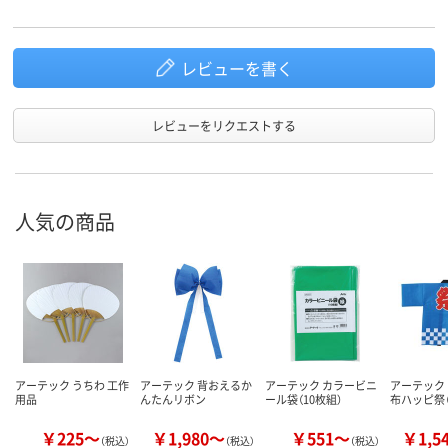
レビューを書く
レビューをリクエストする
人気の商品
アーテック うちわ 工作
アーテック 背おえるか
アーテック カラービニ
アーテック
用品
んたんリボン
ール袋（10枚組）
布ハッピ祭（
￥225～
￥1,980～
￥551～
￥1,5
（税込）
（税込）
（税込）