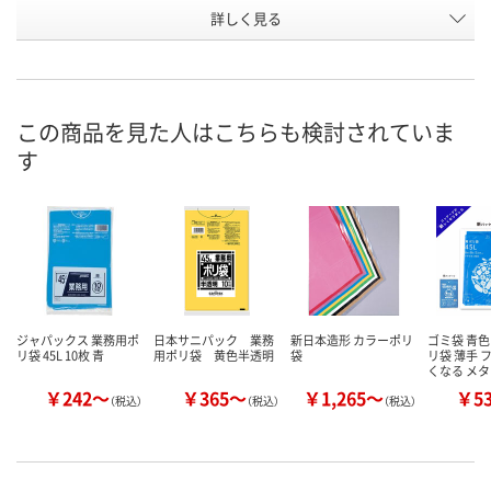
お申込番
詳しく見る
HK34730
A822091
AHK9417
号
7点
3点
あり
在庫
8月11日（火）
8月11日（火）
8月21日（金）
お届け日
この商品を見た人はこちらも検討されていま
す
数量
数量
数量
カゴへ
カゴへ
カ
ジャパックス 業務用ポ
日本サニパック 業務
新日本造形 カラーポリ
ゴミ袋 青色
リ袋 45L 10枚 青
用ポリ袋 黄色半透明
袋
リ袋 薄手 
くなる メ
￥242～
￥365～
￥1,265～
￥5
（税込）
（税込）
（税込）