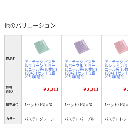
他のバリエーション
商品名
アーテック パステ
アーテック パステ
アーテック 
ルグリーン カラー
ルパープル カラー
ルレッド カ
ビニール袋(10枚組)
ビニール袋(10枚組)
ニール袋(10枚
19043 1セット(1個
19042 1セット(1個
19041 1セッ
×3)（直送品）
×3)（直送品）
×3)（直送品）
価格
￥2,211
￥2,211
￥2
(税込)
1セット（1個×3）
1セット（1個×3）
1セット（1個×
販売単位
パステルグリーン
パステルパープル
パステルレッ
カラー