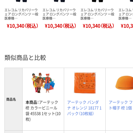
エレコム リカバリーウ
エレコム リカバリーウ
エレコム リカバリーウ
エレコム
ェア ロングパンツ 一般
ェア ロングパンツ 一般
ェア ロングパンツ 一般
ェア ロン
医療機…
医療機…
医療機…
医療機…
¥10,340（税込）
¥10,340（税込）
¥10,340（税込）
¥10,
類似商品と比較
商品名
本商品：
アーテック
アーテック バンダ
アーテック 
橙 カラービニール
ナ オレンジ 18177 1
ト帽子 橙 1個
袋 45538 1セット(10
パック（10枚組）
枚)