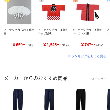
アーテック うちわ 工作用
アーテック カラー不織布
アーテック カラー不織布
ア
品
ハッピ祭（L）
ハッピ 大人用 L
ー
￥650～
￥1,545～
￥747～
（税込）
（税込）
（税込）
ランキングをもっと見る
メーカーからのおすすめ商品
スポンサー