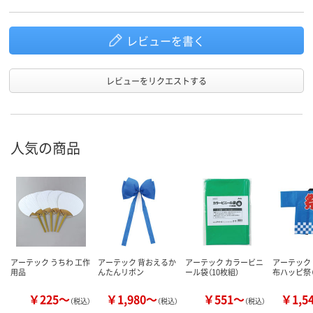
レビューを書く
レビューをリクエストする
人気の商品
アーテック うちわ 工作
アーテック 背おえるか
アーテック カラービニ
アーテック
用品
んたんリボン
ール袋（10枚組）
布ハッピ祭（
￥225～
￥1,980～
￥551～
￥1,5
（税込）
（税込）
（税込）