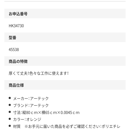
お申込番号
HK34730
型番
45538
商品の特徴
厚くて丈夫！色々な工作に使えます！
商品仕様
メーカー：アーテック
ブランド：アーテック
寸法：縦80ｃｍ×横65ｃｍ×0.0045ｃｍ
カラー：オレンジ
材質 ※お手元に届いた商品を必ずご確認ください：ポリエチレ