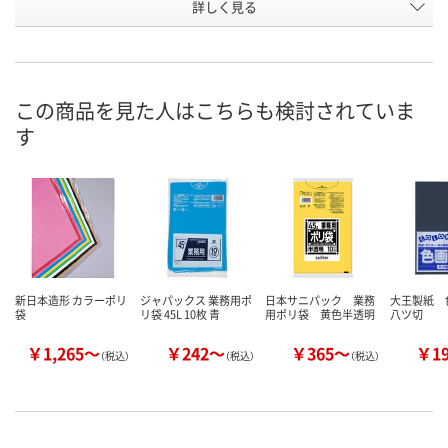
お申込番
詳しく見る
AHK9417
AHN8750
AHN9961
号
あり
あり
あり
在庫
8月20日（木）
8月20日（木）
8月20日（木）
お届け日
この商品を見た人はこちらも検討されていま
す
数量
数量
数量
カゴへ
カゴへ
カ
新日本造形 カラーポリ
ジャパックス 業務用ポ
日本サニパック 業務
大王製紙
袋
リ袋 45L 10枚 青
用ポリ袋 黄色半透明
八ツ切
￥1,265～
￥242～
￥365～
￥1
（税込）
（税込）
（税込）