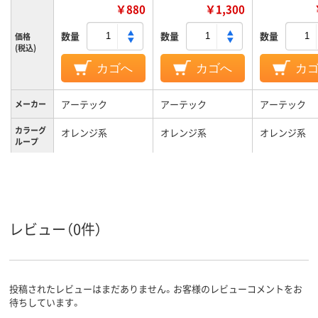
￥880
￥1,300
数量
数量
数量
価格
(税込)
カゴへ
カゴへ
カ
アーテック
アーテック
アーテック
メーカー
カラーグ
オレンジ系
オレンジ系
オレンジ系
ループ
ビニール
ポリエステル
材質
レビュー（0件）
投稿されたレビューはまだありません。お客様のレビューコメントをお
待ちしています。