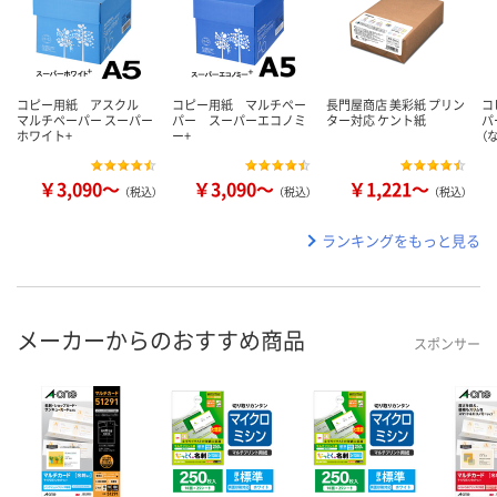
コピー用紙 アスクル
コピー用紙 マルチペー
長門屋商店 美彩紙 プリン
コ
マルチペーパー スーパー
パー スーパーエコノミ
ター対応 ケント紙
パ
ホワイト+
ー+
（
￥3,090～
￥3,090～
￥1,221～
（税込）
（税込）
（税込）
ランキングをもっと見る
メーカーからのおすすめ商品
スポンサー