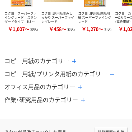
コクヨ スーパーファ
コクヨ IJP用紙厚みし
コクヨ IJP用紙 厚紙用
コクヨ カ
イングレード スタン
っかり スーパーファイ
紙 スーパーファイング
ー&カラー
ダードタイプ KJ-…
ングレード
レード
（厚紙用紙）
￥1,007～
￥458～
￥1,270～
￥1,0
（税込）
（税込）
（税込）
コピー用紙のカテゴリー
コピー用紙/プリンタ用紙のカテゴリー
オフィス用品のカテゴリー
作業・研究用品のカテゴリー
あなたが最近チェックした商品
閲覧履歴の削除