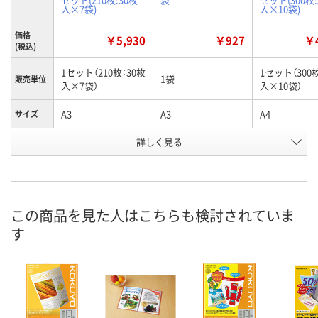
入×7袋)
入×10袋)
価格
￥5,930
￥927
￥4
(税込)
1セット（210枚：30枚
1セット（300
1袋
販売単位
入×7袋）
入×10袋）
A3
A3
A4
サイズ
お申込番
詳しく見る
R529100
AR32307
R530609
号
1点
7点
2点
在庫
8月8日（土）
8月8日（土）
8月8日（土）
お届け日
この商品を見た人はこちらも検討されていま
す
数量
数量
数量
カゴへ
カゴへ
カ