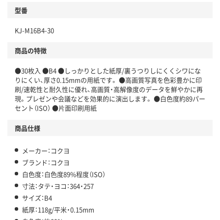
型番
KJ-M16B4-30
商品の特徴
●30枚入 ●B4 ●しっかりとした紙厚/裏うつりしにくくシワにな
りにくい、厚さ0.15mmの用紙です。 ●高画質写真を色彩豊かに印
刷/速乾性と耐久性に優れ、高画質・高解像度のデータを鮮やかに再
現。プレゼンや会議などを効果的に演出します。 ●白色度約89パー
セント（ISO） ●片面印刷用紙
商品仕様
メーカー：コクヨ
ブランド：コクヨ
白色度：白色度89%程度（ISO）
寸法：タテ・ヨコ：364・257
サイズ：B4
紙厚：118g/平米・0.15mm