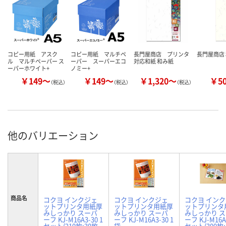
コピー用紙 アスク
コピー用紙 マルチペ
長門屋商店 プリンタ
長門屋商店
ル マルチペーパー ス
ーパー スーパーエコ
対応和紙 和み紙
ーパーホワイト+
ノミー+
￥149～
￥149～
￥1,320～
￥5
（税込）
（税込）
（税込）
他のバリエーション
商品名
コクヨ インクジェ
コクヨ インクジェ
コクヨ イン
ットプリンタ用紙厚
ットプリンタ用紙厚
ットプリンタ
みしっかり スーパ
みしっかり スーパ
みしっかり 
ーフ KJ-M16A3-30 1
ーフ KJ-M16A3-30 1
ーフ KJ-M16A4
セット(210枚:30枚
袋
セット(300枚: