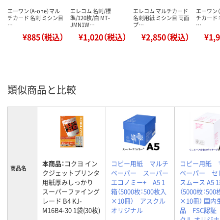
エーワン（A-one）マル
エレコム 名刺/標
エレコム マルチカード
エーワン（
チカード 名刺 ミシン目
準/120枚/白 MT-
名刺用紙 ミシン目 両面
チカード 
…
JMN1W…
プ…
…
¥885（税込）
¥1,020（税込）
¥2,850（税込）
¥1,
類似商品と比較
本商品：
コクヨ イン
コピー用紙 マルチ
コピー用紙 
商品名
クジェットプリンタ
ペーパー スーパー
ペーパー セ
用紙厚みしっかり
エコノミー+ A5 1
スムース A5 
スーパーファイング
箱（5000枚：500枚入
（5000枚：50
レード B4 KJ-
×10冊） アスクル
×10冊） 国内
M16B4-30 1袋(30枚)
オリジナル
品 FSC認証
クル オリジ