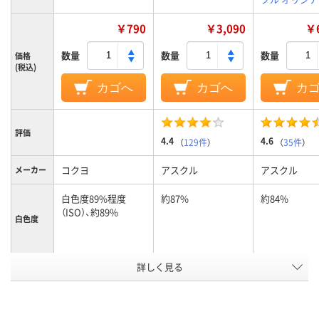
￥790
￥3,090
￥6
数量
数量
数量
価格
(税込)
カゴへ
カゴへ
カ
評価
4.4
4.6
（
129件
）
（
35件
）
コクヨ
アスクル
アスクル
メーカー
白色度89%程度
約87%
約84%
（ISO）、約89%
白色度
用紙の厚
詳しく見る
0.15mm
約90μm(0.09mm)
約95μm(0.09
さ
その他/特殊用紙
コピー用紙
コピー用紙
用紙の種
類