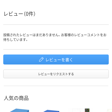
30、30枚（1袋あたり）
500
500
枚数
レビュー（0件）
B4
A5
A5 （148 × 2
サイズ
アスクル
投稿されたレビューはまだありません。お客様のレビューコメントをお
商品環境
45
45
待ちしています。
スコア
レビューを書く
レビューをリクエストする
人気の商品