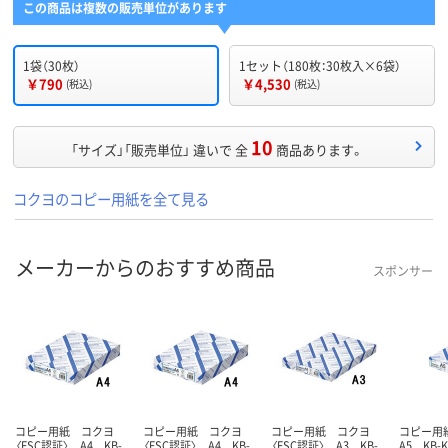
この商品は複数の販売単位があります
1袋（30枚）
1セット（180枚：30枚入×6袋）
￥790
￥4,530
(税込)
(税込)
10
「サイズ」「販売単位」 違いで 全
商品あります。
コクヨのコピー用紙を全て見る
メーカーからのおすすめ商品
スポンサー
コピー用紙 コクヨ
コピー用紙 コクヨ
コピー用紙 コクヨ
コピー用
〈FSC認証〉 A4 KB-
〈FSC認証〉 A4 KB-
〈FSC認証〉 A3 KB-
A5 KB-