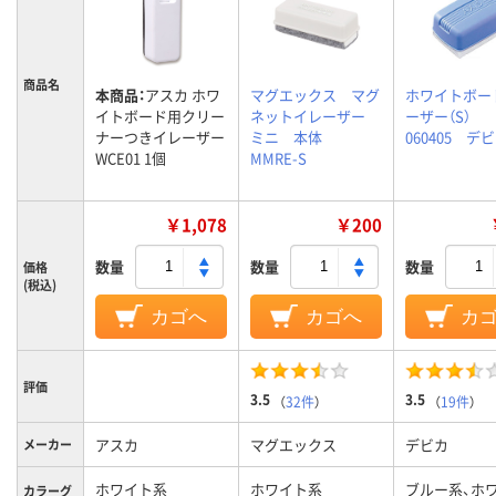
商品名
本商品：
アスカ ホワ
マグエックス マグ
ホワイトボー
イトボード用クリー
ネットイレーザー
ーザー（S）
ナーつきイレーザー
ミニ 本体
060405 デ
WCE01 1個
MMRE-S
￥1,078
￥200
数量
数量
数量
価格
(税込)
カゴへ
カゴへ
カ
評価
3.5
3.5
（
32件
）
（
19件
）
アスカ
マグエックス
デビカ
メーカー
ホワイト系
ホワイト系
ブルー系、ホ
カラーグ