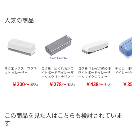
人気の商品
マグエックス マグネ
コクヨ めくれるホワ
コクヨ キレイが続くホ
デビカ ホ
ット イレーザー
イトボード用イレーザ
ワイトボードイレーザ
ドイレーザ
ー＜メクリーナ16＞…
ー＜マイクロフィッ…
￥200～
￥278～
￥438～
￥3
（税込）
（税込）
（税込）
この商品を見た人はこちらも検討されていま
す