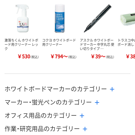
激落ちくん ホワイトボ
コクヨ ホワイトボード
アスクル ホワイトボー
トラスコ中
ード用クリーナー レッ
用クリーナー
ドマーカー 中字丸芯 使
ボード消し
ク
い切りタイプ …
￥530
￥794～
￥39～
￥3
（税込）
（税込）
（税込）
ホワイトボードマーカーのカテゴリー
マーカー・蛍光ペンのカテゴリー
オフィス用品のカテゴリー
作業・研究用品のカテゴリー