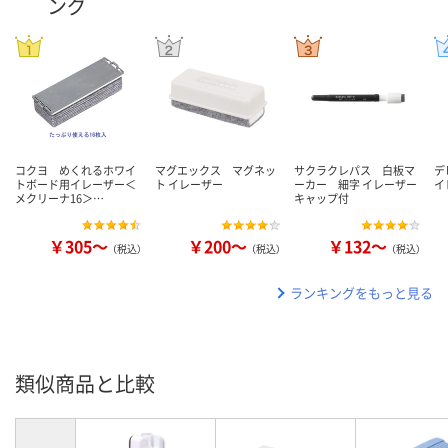
ング
コクヨ めくれるホワイ
マグエックス マグネッ
サクラクレパス 白板マ
デ
トボード用イレーザー＜
ト イレーザー
ーカー 細字 イレーザー
イ
メクリーナ16＞…
キャップ付
￥305～
￥200～
￥132～
（税込）
（税込）
（税込）
ランキングをもっと見る
類似商品と比較