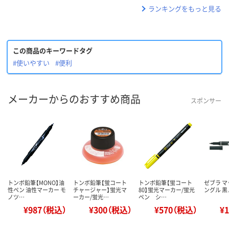
ランキングをもっと見る
この商品のキーワードタグ
#使いやすい
#便利
メーカーからのおすすめ商品
スポンサー
トンボ鉛筆【MONO】油
トンボ鉛筆【蛍コート
トンボ鉛筆【蛍コート
ゼブラ マ
性ペン 油性マーカー モ
チャージャー】蛍光マ
80】蛍光マーカー/蛍光
ングル 黒 
ノツ…
ーカー/蛍光…
ペン シ…
¥987（税込）
¥300（税込）
¥570（税込）
¥