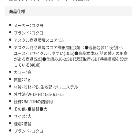
この商品の環境配慮ポイントです。下記商品詳細「
アスクル商品環境スコア詳細／加点項目
」で確認できます。
商品仕様
メーカー：コクヨ
ブランド：コクヨ
アスクル商品環境スコア：55
アスクル商品環境スコア詳細/加点項目：●容器包装11:分別・リ
ユース・リサイクルしやすい(10点)●商品本体23:詰め替えの用意
がある商品(5点)●仕組み30-2:SBT認証取得/SBT準拠目標を設定
している(40点)
カラー：白
質量：21g
材質：芯材：PE、生地部：ポリエステル
外寸法（W・D・H）：135・61・25
仕様：RA-11Nの詰替用
その他：●詰替●大
サイズ：大
種別：詰替
ブランド：コクヨ