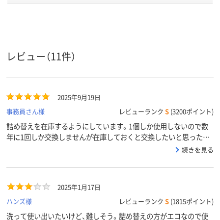
アスクル
商品環境
55
スコア
レビュー（11件）
2025年9月19日
事務員さん様
レビューランク
S
(3200ポイント)
詰め替えを在庫するようにしています。1個しか使用しないので数
年に1回しか交換しませんが在庫しておくと交換したいと思ったと
きにすぐできるので常備しています。特に別商品を検討したことも
続きを見る
ないため使いやすいと思います。
2025年1月17日
ハンズ様
レビューランク
S
(1815ポイント)
洗って使い出いたいけど、難しそう。詰め替えの方がエコなので使