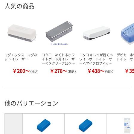
人気の商品
マグエックス マグネ
コクヨ めくれるホワ
コクヨ キレイが続くホ
デビカ ホ
ット イレーザー
イトボード用イレーザ
ワイトボードイレーザ
ドイレーザ
ー＜メクリーナ16＞…
ー＜マイクロフィッ…
￥200～
￥278～
￥438～
￥3
（税込）
（税込）
（税込）
他のバリエーション