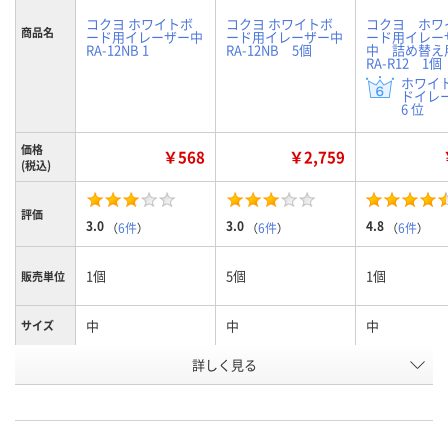
コクヨ ホワイトボ
コクヨ ホワイトボ
コクヨ ホワ
商品名
ード用イレーザー中
ード用イレーザー中
ード用イレ
RA-12NB 1
RA-12NB 5個
中 詰め替
RA-R12 1個
ホワイ
ドイレ
6 位
価格
￥568
￥2,759
(税込)
評価
3.0
3.0
4.8
（
6件
）
（
6件
）
（
6件
）
1個
5個
1個
販売単位
中
中
中
サイズ
詳しく見る
本体
本体
詰替
種別
お申込番
7920640
HE76348
7886495
号