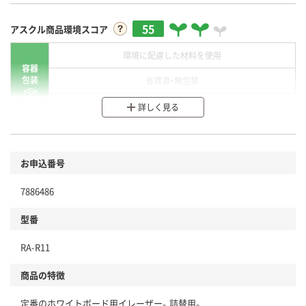
55
アスクル商品環境スコア
環境に配慮した材料を使用
容器
包装
省資源・無包装
分別・リサイクルしやすい設計
詳しく見る
環境に配慮した材料を使用
商品
お申込番号
本体
省資源・省エネ・節水
7886486
分別・リサイクルしやすい設計
型番
独自の回収スキームがある
RA-R11
仕組
アスクルで資源循環している
商品の特徴
温室効果ガスなどの削減
定番のホワイトボード用イレーザー。詰替用。