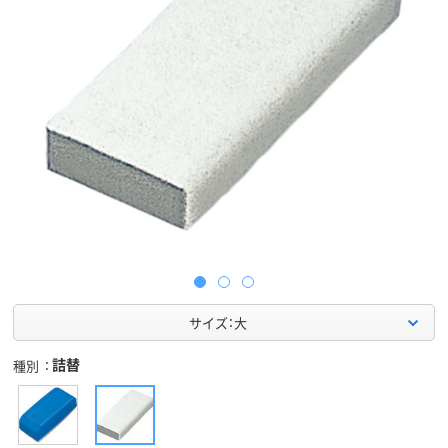
サイズ：大
詰替
種別