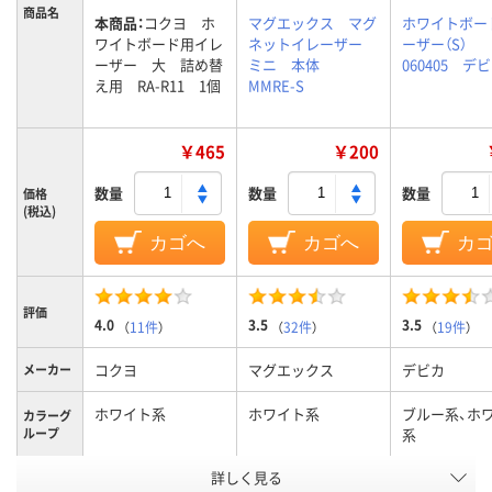
商品名
本商品：
コクヨ ホ
マグエックス マグ
ホワイトボー
ワイトボード用イレ
ネットイレーザー
ーザー（S）
ーザー 大 詰め替
ミニ 本体
060405 デ
え用 RA-R11 1個
MMRE-S
￥465
￥200
数量
数量
数量
価格
(税込)
カゴへ
カゴへ
カ
評価
4.0
3.5
3.5
（
11件
）
（
32件
）
（
19件
）
コクヨ
マグエックス
デビカ
メーカー
ホワイト系
ホワイト系
ブルー系、ホ
カラーグ
ループ
系
詳しく見る
21g
27g
38ｇ
質量