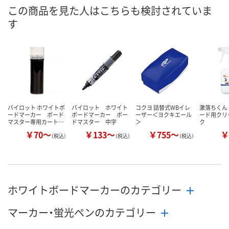
あり
あり
あり
在庫
この商品を見た人はこちらも検討されていま
す
8月7日（金）
8月7日（金）
8月7日（金）
お届け日
数量
数量
数量
カゴへ
カゴへ
カ
パイロット ホワイトボ
パイロット ホワイト
コクヨ 詰替式WBイレ
激落ちくん
ードマーカー ボード
ボードマーカー ボー
ーザー＜ヨクキエール
ード用クリ
マスター専用カート…
ドマスター 中字
＞
ク
￥70～
￥133～
￥755～
￥
（税込）
（税込）
（税込）
ホワイトボードマーカーのカテゴリー
マーカー・蛍光ペンのカテゴリー