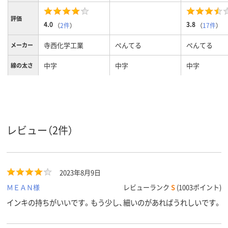
評価
4.0
3.8
（
2件
）
（
17件
）
寺西化学工業
ぺんてる
ぺんてる
メーカー
中字
中字
中字
線の太さ
黒
青
インク色
キャップ式
キャップ
キャップ
タイプ
油性染料インク
●油性インク
油性顔料イン
レビュー（2件）
インク種
類
シングル
シングル
シングル
形状
2023年8月9日
18g
23g
質量
ＭＥＡＮ様
レビューランク
S
(1003ポイント)
インキの持ちがいいです。もう少し、細いのがあればうれしいです。