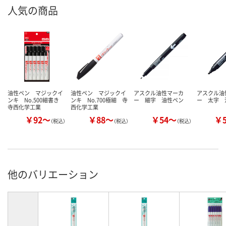
人気の商品
油性ペン マジックイ
油性ペン マジックイ
アスクル油性マーカ
アスクル油
ンキ No.500細書き
ンキ No.700極細 寺
ー 細字 油性ペン
ー 太字 
寺西化学工業
西化学工業
￥92～
￥88～
￥54～
￥
（税込）
（税込）
（税込）
他のバリエーション