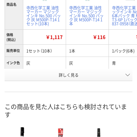
商品名
寺西化学工業 油性
寺西化学工業 油性
寺西化学工業
マーカー マジック
マーカー マジック
ックインキ No
インキ No.500 パッ
インキ No.500 パッ
6本パック 青 M
ク 灰 M500P-T14 1
ク 灰 M500P-T14 1
T3-6P 1パック
セット(10本)
本
837-0958（直
価格
￥1,117
￥116
(税込)
1セット（10本）
1本
1パック(6本)
販売単位
灰
灰
青
インク色
お申込番
詳しく見る
X778402
EW71341
J116845
号
入荷待ち
7点
わずか
在庫
ご注文後、お届けに
この商品を見た人はこちらも検討されていま
ついてご連絡いたし
8月9日（日）
8月12日（水）
お届け日
す
ます
数量
数量
数量