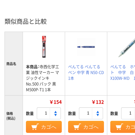
類似商品と比較
商品名
本商品：
寺西化学工
ぺんてる ぺんてる
ぺんてる ホ
業 油性マーカー マ
ペン 中字 青 N50-CD
ト 中字 
ジックインキ
1本
X100W-MD 
No.500 パック 黒
M500P-T1 1本
￥154
￥132
数量
数量
数量
価格
(税込)
カゴへ
カゴへ
カ