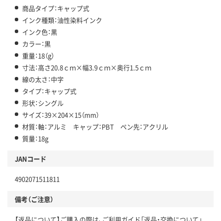
商品タイプ：キャップ式
インク種類：油性染料インク
インク色：黒
カラー：黒
重量：18（g）
寸法：高さ20.8ｃｍ×幅3.9ｃｍ×奥行1.5ｃｍ
線の太さ：中字
タイプ：キャップ式
形状：シングル
サイズ：39×204×15（mm）
材質：軸：アルミ キャップ：PBT ペン先：アクリル
質量：18g
JANコード
4902071511811
備考（ご注意）
【返品について】ご購入の際は、ご利用ガイド「返品・交換について」