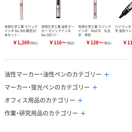
カゴへ
カゴへ
カ
寺西化学工業 マジック
寺西化学工業 油性マー
寺西化学工業 マジック
ハイマッキー
インキ No.500 箱売10
カー マジックインキ
インキ No670 丸太
字 油性ペン
本セット…
No.500 パ…
字 単色
￥1,269
￥116～
￥128～
￥1
（税込）
（税込）
（税込）
油性マーカー・油性ペンのカテゴリー
マーカー・蛍光ペンのカテゴリー
オフィス用品のカテゴリー
作業・研究用品のカテゴリー