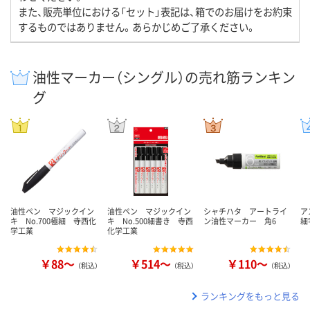
また、販売単位における「セット」表記は、箱でのお届けをお約束
するものではありません。あらかじめご了承ください。
油性マーカー（シングル）の売れ筋ランキン
グ
油性ペン マジックイン
油性ペン マジックイン
シャチハタ アートライ
ア
キ No.700極細 寺西化
キ No.500細書き 寺西
ン油性マーカー 角6
細
学工業
化学工業
￥88～
￥514～
￥110～
（税込）
（税込）
（税込）
ランキングをもっと見る