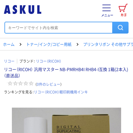
カゴ
メニュー
ホーム
トナー/インク/コピー用紙
プリンタリボン その他サプ
リコー
ブランド：
リコー（RICOH）
リコー（RICOH） 汎用マスター NB-PMRHB4I RHB4-I互換 1箱(2本入)
（直送品）
（
0
件のレビュー
）
ランキングを見る：
リコー（RICOH）軽印刷機用インキ