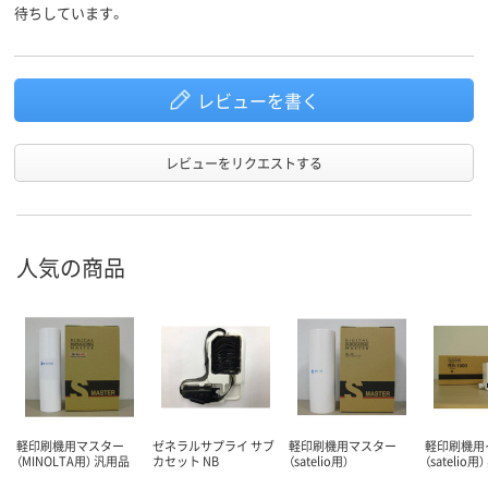
待ちしています。
レビューを書く
レビューをリクエストする
人気の商品
軽印刷機用マスター
ゼネラルサプライ サブ
軽印刷機用マスター
軽印刷機用
（MINOLTA用） 汎用品
カセット NB
（satelio用）
（satelio用）