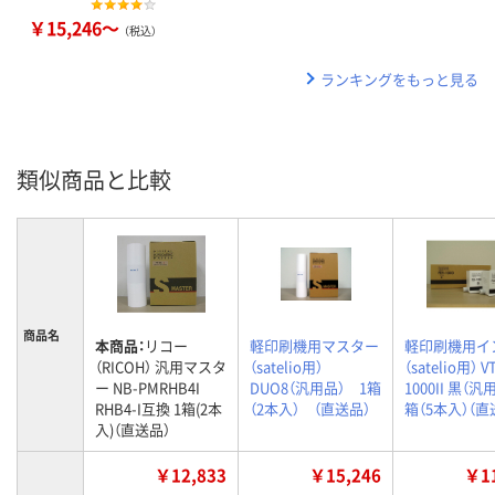
￥15,246～
（税込）
ランキングをもっと見る
類似商品と比較
商品名
本商品：
リコー
軽印刷機用マスター
軽印刷機用イ
（RICOH） 汎用マスタ
（satelio用）
（satelio用） V
ー NB-PMRHB4I
DUO8（汎用品） 1箱
1000II 黒（汎
RHB4-I互換 1箱(2本
（2本入） （直送品）
箱（5本入）（直
入)（直送品）
￥12,833
￥15,246
￥11