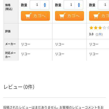
数量
数量
数量
価格
(税込)
カゴへ
カゴへ
カ
評価
3.0
（
1件
）
リコー
リコー
リコー
メーカー
対応メー
リコー
リコー
リコー
カー
レビュー（0件）
投稿されたレビューはまだありません。お客様のレビューコメントをお