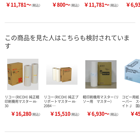
￥11,781～
￥800～
￥11,781～
￥6,9
（税込）
（税込）
（税込）
この商品を見た人はこちらも検討されていま
す
リコー（RICOH） 純正軽
リコー（RICOH） 純正プ
軽印刷機用マスター（リ
コピー用紙
印刷機用マスター m-
リポートマスター m-
ソー用 マスター）
ーパー ス
30
20B4 …
イトＪ 国
￥16,280
￥15,510
￥6,930～
￥4
（税込）
（税込）
（税込）