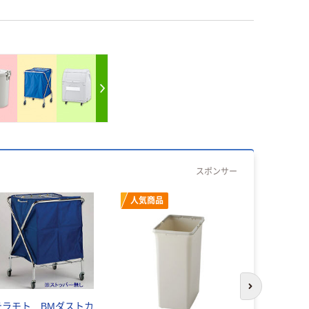
スポンサー
人気商品
次のスライド
テラモト BMダストカ
テラモト 