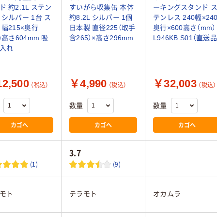
ド 約2.1L ステン
すいがら収集缶 本体
ーキングスタンド 
 シルバー 1台 ス
約8.2L シルバー 1個
テンレス 240幅×24
 幅215×奥行
日本製 直径225（取手
奥行×600高さ（mm）
×高さ604mm 吸
含265）×高さ296mm
L946KB S01（直送品
入れ
2,500
￥4,990
￥32,003
（税込）
（税込）
（税込）
数量
数量
カゴへ
カゴへ
カゴへ
3.7
(1)
(9)
モト
テラモト
オカムラ