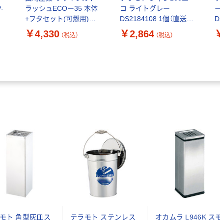
-
ラッシュECOー35 本体
コ ライトグレー
+フタセット(可燃用)レ
DS2184108 1個（直送
D
ッド 1台(本体フタセッ
品）
品
￥4,330
￥2,864
（税込）
（税込）
ト)
モト 角型灰皿ス
テラモト ステンレス
オカムラ L946K ス