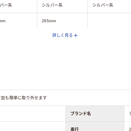
バー系
シルバー系
シルバー系
mm
265mm
詳しく見る
mm
296mm
3.3kg
約0.725kg
4.1kg
mm
265mm
け皿も簡単に取り外せます
ブランド名
奥行