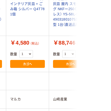
ス
インテリア灰皿 + ご
灰皿 屋内 スモーキン
灰皿 ゴミ
0
み箱 シルバー Q4T78
グ NKFー250（ステン
モークリン
1個
レス） YS-58L-SA
220（ステ
）
4903180107537 角
15L-SA
型 1台（直送品）
4903180
型 1台（
￥4,580
￥88,746
￥73,
（税込）
（税込）
数量
数量
数量
カゴへ
カゴへ
マルカ
山崎産業
山崎産業