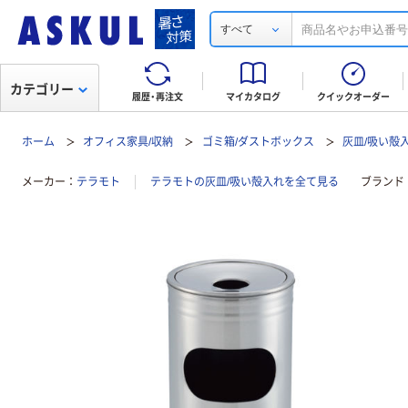
すべて
カテゴリー
履歴・再注文
マイカタログ
クイックオーダー
ホーム
オフィス家具/収納
ゴミ箱/ダストボックス
灰皿/吸い殻
メーカー
テラモト
テラモトの灰皿/吸い殻入れを全て見る
ブランド