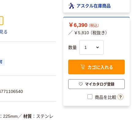
アスクル在庫商品
￥6,390
（税込）
見る
／ ￥5,810 （税抜き）
数量
可
カゴに入れる
マイカタログ登録
71106540
商品を比較
225mm
／
材質
ステンレ