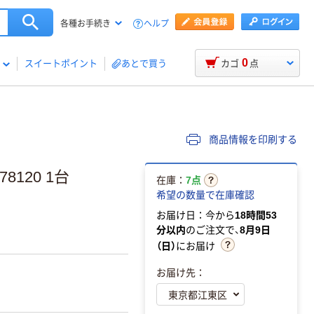
ヘルプ
各種お手続き
0
スイートポイント
あとで買う
カゴ
点
商品情報を印刷する
8120 1台
在庫：
7点
希望の数量で在庫確認
お届け日：今から
18時間53
分以内
のご注文で、
8月9日
（日）
にお届け
お届け先：