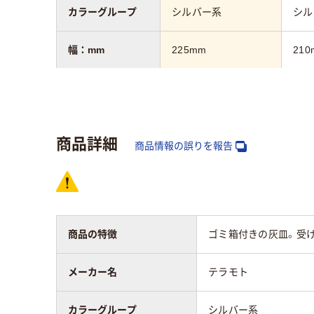
カラーグループ
シルバー系
シル
幅：mm
225mm
210
高さ：mm
585mm
600
質量
1.6kg
本体約
商品詳細
商品情報の誤りを報告
奥行：mm
225mm
210
商品の特徴
ゴミ箱付きの灰皿。受
メーカー名
テラモト
カラーグループ
シルバー系