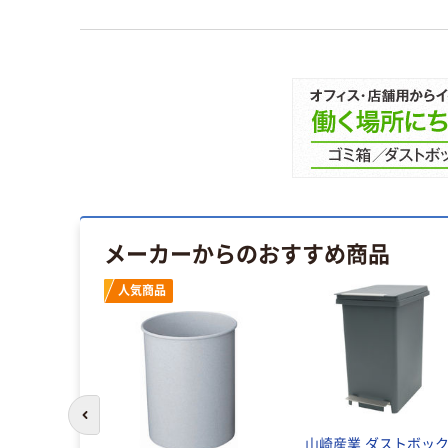
メーカーからのおすすめ商品
人気商品
前のスライドへ
別ステンタ
山崎産業 ダストボッ