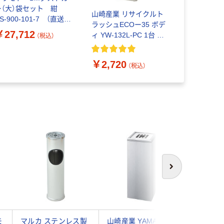
ー（大）袋セット 紺
ーペールW9
山崎産業 リサイクルト
S-900-101-7 （直送
大容量 DS1
ラッシュECOー35 ボデ
）
（直送品）
￥27,712
￥7,813
ィ YW-132L-PC 1台 フ
（税込）
タ別売り 分別ゴミ箱
40L 幅280×奥行400×高
￥2,720
さ550mm
（税込）
次へ
モ
マルカ ステンレス製
山崎産業 YAMAZAKI
山崎産業 