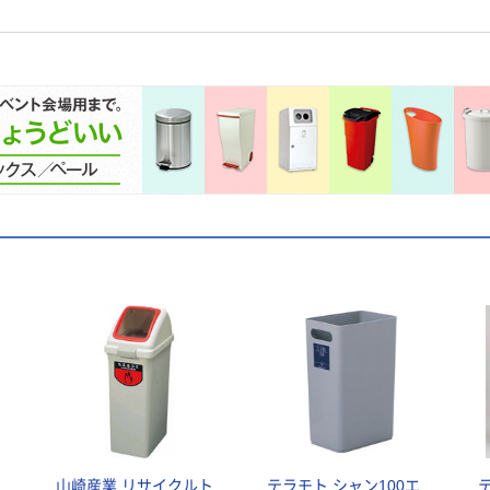
ク
山崎産業 リサイクルト
テラモト シャン100エ