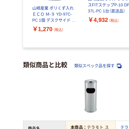
L 一般ゴミ
スFITステップP-10 DP
山崎産業 ポリくず入れ
517200 1台
37L-PC 1台（直送品）
ＥＣＯ Ｍ-９ YD-97C-
￥4,932
PC 1個 デスクサイド 屋
（税込）
（税込）
内用丸型ごみ箱 オフィ
￥1,270
（税込）
ス ホテル スリム 日本製
直径242×高さ280mm
類似商品と比較
類似スペック品を探す
本商品：
テラモト ス
テラ
商品名