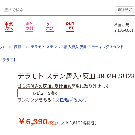
詳細設定
お届け先
〒135-0061
入れ
灰皿
テラモト ステンレス屑入屑入 灰皿 スモーキングスタンド
テラモト
テラモト ステン屑入・灰皿 J902H SU237
ゴミ箱付きの灰皿。受け皿も簡単に取り外せます
レビューを書く
ランキングをみる
灰皿/吸い殻入れ
￥6,390
／￥5,810（税抜き）
（税込）