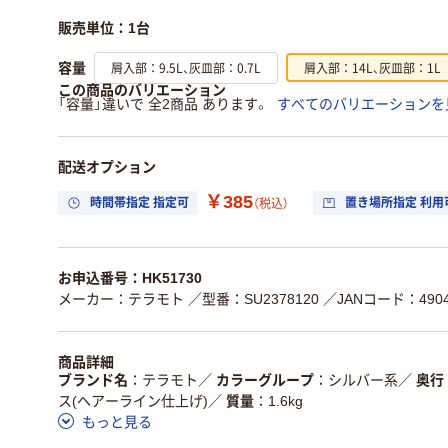
販売単位：1台
屑入部：9.5L、灰皿部：0.7L
屑入部：14L、灰皿部：1L
容量
この商品のバリエーション
「容量」違いで 全2商品 あります。
すべてのバリエーションを
配送オプション
￥385
時間帯指定 指定可
置き場所指定 利用
（税込）
お申込番号：HK51730
メーカー：テラモト
／型番：SU2378120
／JANコード：49047
商品詳細
ブランド名
テラモト
／
カラーグループ
シルバー系
／
奥行
ス(ヘアーライン仕上げ)
／
質量
1.6kg
もっと見る