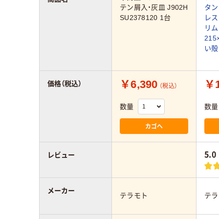
テン屑入・灰皿 J902H
タン
SU2378120 1台
レス
リム
215
い殻
￥6,390
￥1
価格（税込）
（税込）
数量
数量
カゴへ
5.0
レビュー
メーカー
テラモト
テラ