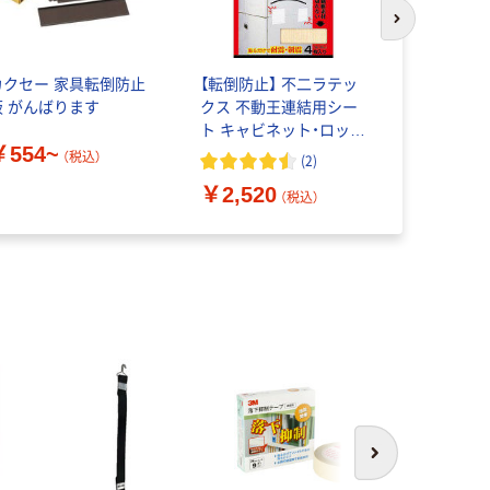
次のスライド
カクセー 家具転倒防止
【転倒防止】 不二ラテッ
オムニ ス
板 がんばります
クス 不動王連結用シー
転倒防止 
ト キャビネット・ロッカ
￥554~
￥2,985
ー連結用 FFT-004 1セ
（税込）
(
2
)
ット（4枚入）
￥2,520
（税込）
次へ