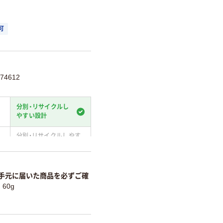
可
74612
分別・リサイクルし
やすい設計
分別・リサイクルしやす
い設計
温室効果ガスなどの削減
手元に届いた商品を必ずご確
60g
詳細「
アスクル商品環境スコ