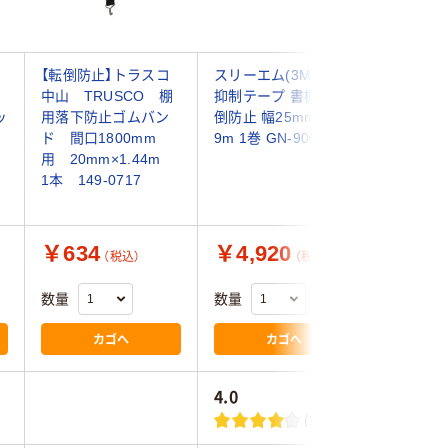
【転倒防止】トラスコ
スリーエム(3M) 落下
リンテッ
中山 TRUSCO 棚
抑制テープ 書棚用 転
トッパー 
ッ
用落下防止ゴムバン
倒防止 幅25mm×長さ
913A09P
ド 間口1800mm
9m 1巻 GN-900
1414-0
用 20mm×1.44m
1本 149-0717
￥634
￥4,920
￥2,7
（税込）
（税込）
数量
数量
数量
カゴへ
カゴへ
4.0
(1)