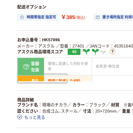
配送オプション
￥385
時間帯指定 指定可
置き場所指定 利用
（税込）
お申込番号：HK57896
メーカー：アスクル
／型番：27401
／JANコード：45351640
アスクル商品環境スコア
40
容器
環境に配慮した材料を使
省資源・無包装
用
包装
詳しく見る
商品
環境に配慮した材料
省資源・省エネ・節水
本体
を使用
独自の回収スキームがあ
アスクルで資源循環し
商品詳細
仕組
る
ている
ブランド名
現場のチカラ
／
カラー
ブラック
／
材質 ※お
認ください
合成ゴム、スチール
／
寸法
20×720mm
／
重量
この商品の環境配慮ポイントです。詳しくはページ下部の商品
もっと見る
ア詳細／加点項目
」で確認できます。