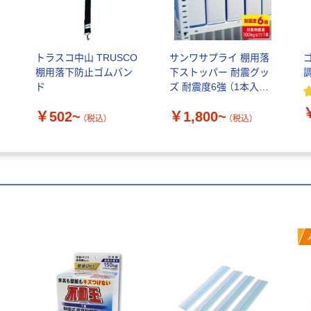
トラスコ中山 TRUSCO
サンワサプライ 棚用落
棚用落下防止ゴムバン
下ストッパー 耐震グッ
ド
ズ 耐震度6強 （1本入り）
QL-E96
￥502~
￥1,800~
（税込）
（税込）