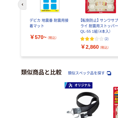
前のスライドへ
デビカ 地震番 耐震用接
【転倒防止】 サンワサ
着マット
ライ 耐震用ストッパ
QL-55 1組（4本入）
￥570~
（税込）
(
2
)
￥2,860
（税込）
類似商品と比較
類似スペック品を探す
オリジナル