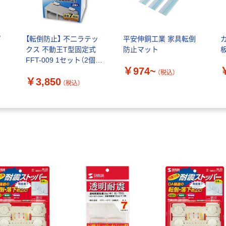
プ
【転倒防止】 不二ラテッ
平安伸銅工業 家具転倒
ー
クス 不動王T型固定式
防止マット
FFT-009 1セット（2個
￥974~
入）
（税込）
￥3,850
（税込）