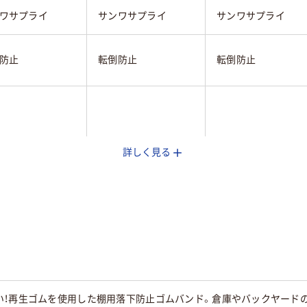
ワサプライ
サンワサプライ
サンワサプライ
防止
転倒防止
転倒防止
詳しく見る
クリア(透明・半透明)
系
い！再生ゴムを使用した棚用落下防止ゴムバンド。倉庫やバックヤード