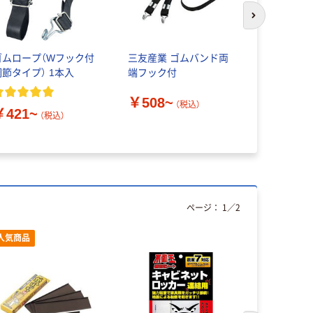
次のスライド
ゴムロープ（Wフック付
三友産業 ゴムバンド両
【転倒防止
調節タイプ） 1本入
端フック付
地震対策ゴ
ー
￥508~
（税込）
￥421~
（税込）
￥2,912
ページ：
1
／
2
人気商品