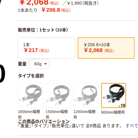
￥2,068
／￥1,880（税抜き）
（税込）
￥206.8
1本あたり
（税込）
販売単位：1セット（10本）
1本
￥206.8×10本
￥217
￥2,068
（税込）
（税込）
重量
タイプを選択
1800mm幅棚
1500mm幅棚
1200mm幅棚
900mm幅棚用
用
用
用
この商品のバリエーション
「重量」「タイプ」「販売単位」違いで 全8商品 あります。
すべ