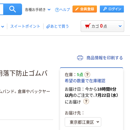
ヘルプ
各種お手続き
0
スイートポイント
あとで買う
カゴ
点
商品情報を印刷する
用落下防止ゴムバ
在庫：
5点
希望の数量で在庫確認
お届け日：今から
18時間0分
ムバンド。倉庫やバックヤー
以内
のご注文で、
7月22日（水）
にお届け
お届け先：