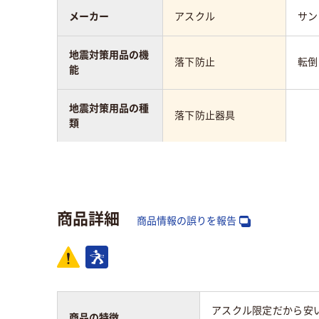
メーカー
アスクル
サン
地震対策用品の機
落下防止
転倒
能
地震対策用品の種
落下防止器具
類
カラーグループ
ブラック系
商品詳細
アスクル商品環境
商品情報の誤りを報告
40
スコア
アスクル限定だから安
商品の特徴