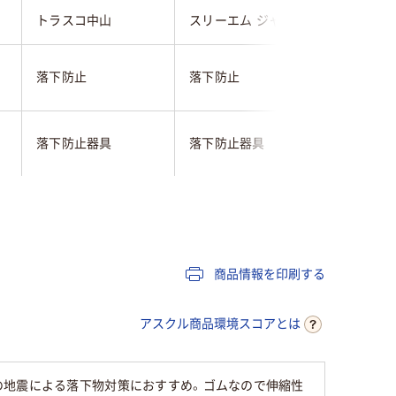
トラスコ中山
スリーエム ジャパン
リンテッ
落下防止
落下防止
落下防止
落下防止器具
落下防止器具
落下防止
クリア(透明・半透明)
ブラック系
系
商品情報を印刷する
アスクル商品環境スコアとは
の地震による落下物対策におすすめ。ゴムなので伸縮性