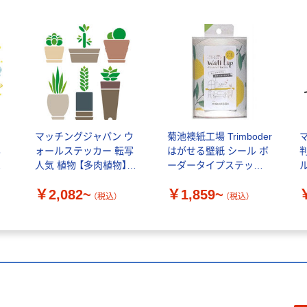
ウ
マッチングジャパン ウ
菊池襖紙工場 Trimboder
写
ォールステッカー 転写
はがせる壁紙 シール ボ
宙
人気 植物 【多肉植物】
ーダータイプステッカ
ル
TS-0024
ー
￥2,082~
￥1,859~
（税込）
（税込）