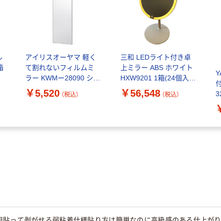
ル
アイリスオーヤマ 軽く
三和 LEDライト付き卓
箱
て割れないフィルムミ
上ミラー ABS ホワイト
ラー KWMー28090 シル
HXW9201 1箱(24個入)
バー 1台（直送品）
（直送品）
￥5,520
￥56,548
3
（税込）
（税込）
階
T
用貼って剥がせる弱粘着仕様貼り方は簡単なのに高級感のある仕上がり