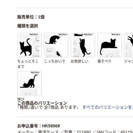
販売単位：1個
種類を選択
ちょっとそこ
こっちおいで
お魚欲しい
寝そべり
ジャ
まで
伸び
この商品のバリエーション
「種類」違いで 全7商品 あります。
すべてのバリエーションを
お申込番号：HK58068
メーカー：東洋ケース
／型番：217480
／JANコード：451154