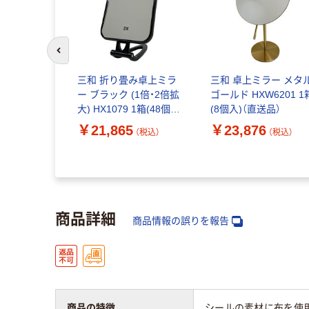
前のスライドへ
スプレス 木
三和 折り畳み卓上ミラ
三和 卓上ミラー メタ
ーボックス
ー ブラック (1倍・2倍拡
ゴールド HXW6201 1
 幅60cm
大) HX1079 1箱(48個
(8個入)（直送品）
62 61-831-
入)（直送品）
￥21,865
￥23,876
（税込）
（税込）
（税込）
）
商品詳細
商品情報の誤りを報告
商品の特徴
シールの素材に布を使