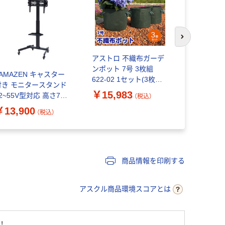
次のスライド
アストロ 不織布ガーデ
ストア・エ
ンポット 7号 3枚組
ラントボック
YAMAZEN キャスター
622-02 1セット(3枚組
150 1台 61
付き モニタースタンド
×10)（直送品）
1（直送品）
￥15,983
￥74,52
2~55V型対応 高さ7段
（税込）
 上下角度調節 LBTS-
￥13,900
（税込）
680(BK) 1台
商品情報を印刷する
アスクル商品環境スコアとは
！