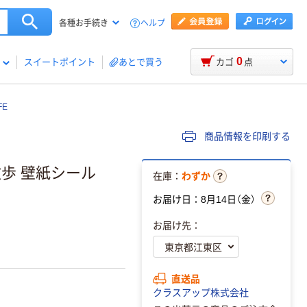
ヘルプ
各種お手続き
0
スイートポイント
あとで買う
カゴ
点
FE
商品情報を印刷する
散歩 壁紙シール
在庫：
わずか
お届け日：8月14日（金）
お届け先：
直送品
クラスアップ株式会社