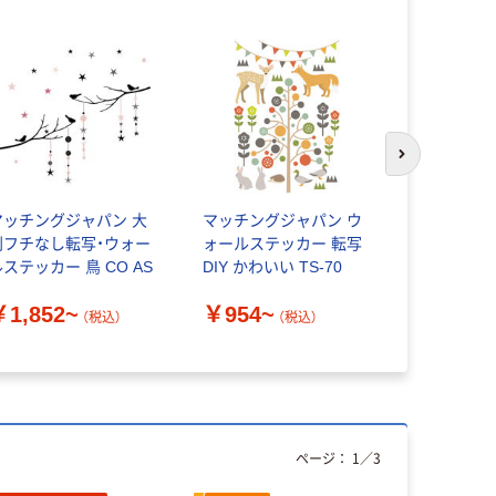
次のスライド
マッチングジャパン 大
マッチングジャパン ウ
ポップギャ
判フチなし転写・ウォー
ォールステッカー 転写
（POPGAL
ステッカー 鳥 CO AS
DIY かわいい TS-70
ツハンガー 
￥1,852~
￥954~
￥3,793
（税込）
（税込）
ページ：
1
／
3