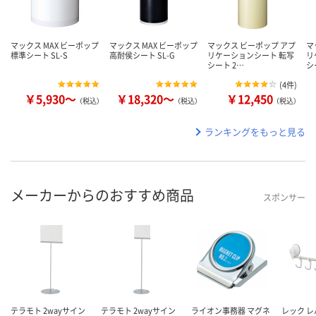
マックス MAX ビーポップ
マックス MAX ビーポップ
マックス ビーポップ アプ
マ
標準シート SL-S
高耐侯シート SL-G
リケーションシート 転写
リ
シート 2…
シ
(
4件
)
￥5,930～
￥18,320～
￥12,450
（税込）
（税込）
（税込）
ランキングをもっと見る
メーカーからのおすすめ商品
スポンサー
テラモト 2wayサイン
テラモト 2wayサイン
ライオン事務器 マグネ
レック レ