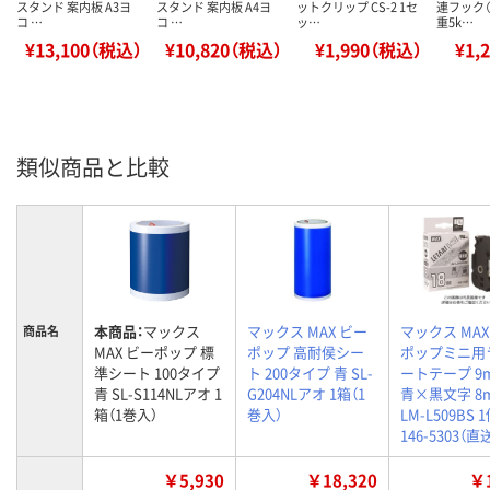
スタンド 案内板 A3ヨ
スタンド 案内板 A4ヨ
ットクリップ CS-2 1セ
連フック（
コ …
コ …
ッ…
重5k…
¥13,100（税込）
¥10,820（税込）
¥1,990（税込）
¥1,
類似商品と比較
本商品：
マックス
マックス MAX ビー
マックス MAX
商品名
MAX ビーポップ 標
ポップ 高耐侯シー
ポップミニ用
準シート 100タイプ
ト 200タイプ 青 SL-
ートテープ 9
青 SL-S114NLアオ 1
G204NLアオ 1箱（1
青×黒文字 8
箱（1巻入）
巻入）
LM-L509BS 
146-5303（直
￥5,930
￥18,320
￥1