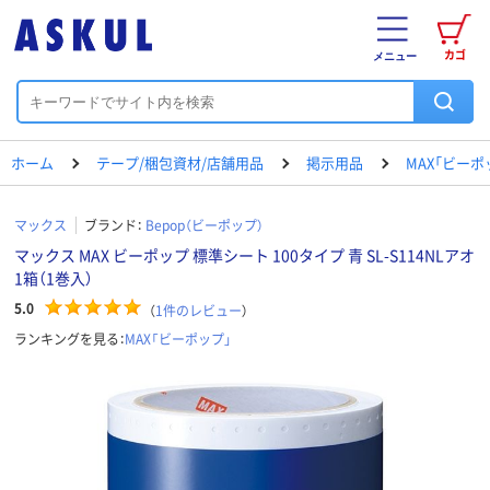
カゴ
メニュー
ホーム
テープ/梱包資材/店舗用品
掲示用品
MAX「ビーポ
マックス
ブランド：
Bepop（ビーポップ）
マックス MAX ビーポップ 標準シート 100タイプ 青 SL-S114NLアオ
1箱（1巻入）
5.0
（
1
件のレビュー
）
ランキングを見る：
MAX「ビーポップ」