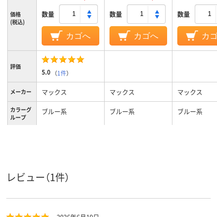
数量
数量
数量
価格
(税込)
カゴへ
カゴへ
カ
評価
5.0
（
1件
）
マックス
マックス
マックス
メーカー
カラーグ
ブルー系
ブルー系
ブルー系
ループ
100タイプ
200タイプ
タイプ
レビュー（1件）