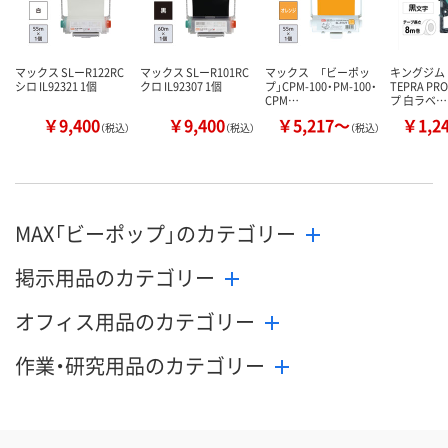
カゴへ
カゴへ
カ
マックス SLーR122RC
マックス SLーR101RC
マックス 「ビーポッ
キングジム
シロ IL92321 1個
クロ IL92307 1個
プ」CPM-100・PM-100・
TEPRA P
CPM…
プ 白ラベ…
￥9,400
￥9,400
￥5,217～
￥1,2
（税込）
（税込）
（税込）
MAX「ビーポップ」のカテゴリー
掲示用品のカテゴリー
オフィス用品のカテゴリー
作業・研究用品のカテゴリー