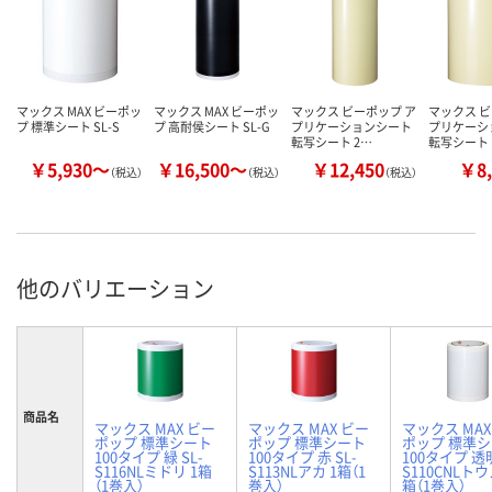
マックス MAX ビーポッ
マックス MAX ビーポッ
マックス ビーポップ ア
マックス ビ
プ 標準シート SL-S
プ 高耐侯シート SL-G
プリケーションシート
プリケーシ
転写シート 2…
転写シート 
￥5,930～
￥16,500～
￥12,450
￥8,
（税込）
（税込）
（税込）
他のバリエーション
商品名
マックス MAX ビー
マックス MAX ビー
マックス MAX
ポップ 標準シート
ポップ 標準シート
ポップ 標準
100タイプ 緑 SL-
100タイプ 赤 SL-
100タイプ 透明
S116NLミドリ 1箱
S113NLアカ 1箱（1
S110CNLトウ
（1巻入）
巻入）
箱（1巻入）