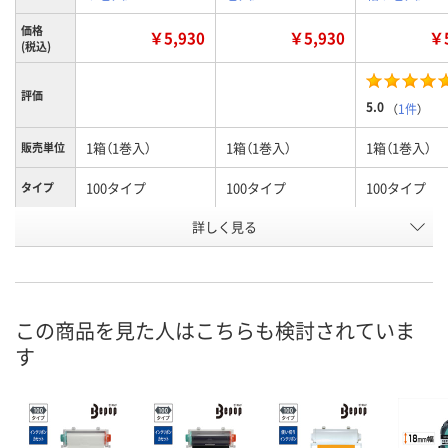
価格
￥5,930
￥5,930
￥5
(税込)
評価
5.0
（
1件
）
1箱（1巻入）
1箱（1巻入）
1箱（1巻入）
販売単位
100タイプ
100タイプ
100タイプ
タイプ
詳しく見る
緑
赤
透明
カラー
お申込番
HK77137
HK77142
HK77149
号
8点
6点
あり
在庫
この商品を見た人はこちらも検討されていま
す
8月9日（日）
8月9日（日）
8月9日（日）
お届け日
数量
数量
数量