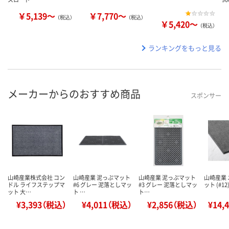
￥5,139～
￥7,770～
（税込）
（税込）
￥5,420～
（税込）
ランキングをもっと見る
メーカーからのおすすめ商品
スポンサー
山崎産業株式会社 コン
山崎産業 泥っぷマット
山崎産業 泥っぷマット
山崎産業
ドル ライフステップマ
#6 グレー 泥落としマッ
#3 グレー 泥落としマッ
ット (#1
ット 大…
ト …
ト…
¥3,393（税込）
¥4,011（税込）
¥2,856（税込）
¥14,