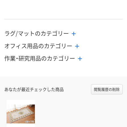
直送品
直送品
直送品
在庫
8月27日（木）まで
8月27日（木）まで
8月27日（木）
お届け日
ラグ/マットのカテゴリー
数量
数量
数量
オフィス用品のカテゴリー
カゴへ
カゴへ
カ
作業・研究用品のカテゴリー
あなたが最近チェックした商品
閲覧履歴の削除