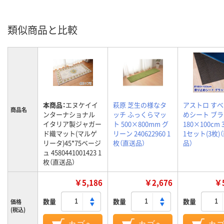
類似商品と比較
本商品：
エヌケイイ
萩原 芝生の様なタ
アストロ す
商品名
ンターナショナル
ッチ ふっくらマッ
めシート ブ
イタリア製ジャガー
ト 500×800mm グ
180×100cm 3
ド織マット(マルゲ
リーン 240622960 1
1セット(3枚)
リータ)45*75ベージ
枚（直送品）
品）
ュ 4580441001423 1
枚（直送品）
￥5,186
￥2,676
￥5
数量
数量
数量
価格
(税込)