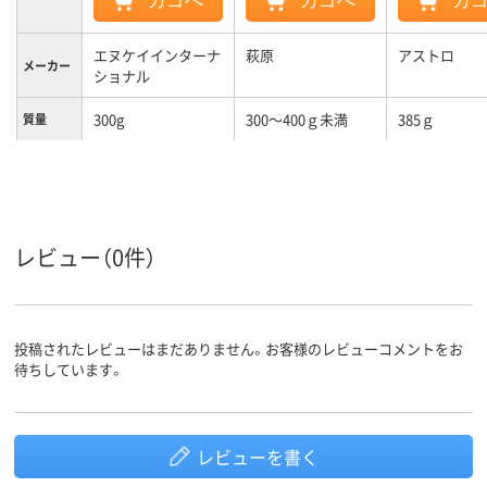
カゴへ
カゴへ
カ
エヌケイインターナ
萩原
アストロ
メーカー
ショナル
300g
300～400ｇ未満
385ｇ
質量
レビュー（0件）
投稿されたレビューはまだありません。お客様のレビューコメントをお
待ちしています。
レビューを書く