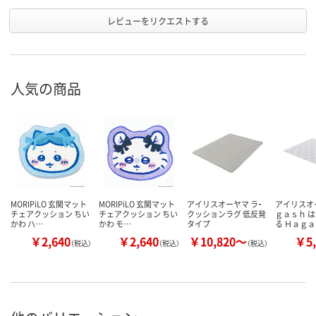
レビューをリクエストする
人気の商品
MORIPiLO 玄関マット
MORIPiLO 玄関マット
アイリスオーヤマ ラ・
アイリスオ
チェアクッション ちい
チェアクッション ちい
クッションラグ 低反発
ｇａｓｈ 
かわ ハ…
かわ モ…
タイプ
る Ｈａｇ
￥2,640
￥2,640
￥10,820～
￥5,
（税込）
（税込）
（税込）