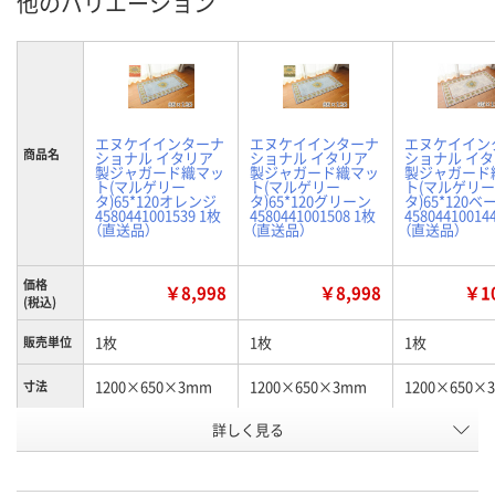
他のバリエーション
エヌケイインターナ
エヌケイインターナ
エヌケイイン
商品名
ショナル イタリア
ショナル イタリア
ショナル イ
製ジャガード織マッ
製ジャガード織マッ
製ジャガード
ト(マルゲリー
ト(マルゲリー
ト(マルゲリー
タ)65*120オレンジ
タ)65*120グリーン
タ)65*120
4580441001539 1枚
4580441001508 1枚
45804410014
（直送品）
（直送品）
（直送品）
価格
￥8,998
￥8,998
￥10
(税込)
1枚
1枚
1枚
販売単位
1200×650×3mm
1200×650×3mm
1200×650×
寸法
詳しく見る
オレンジ
グリーン
ベージュ
カラー
お申込番
HK90390
HK90384
HK90382
号