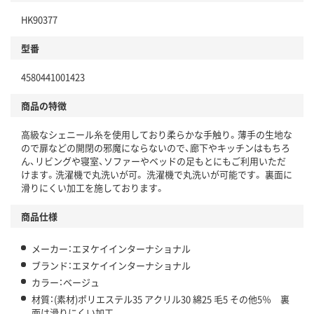
HK90377
型番
4580441001423
商品の特徴
高級なシェニール糸を使用しており柔らかな手触り。薄手の生地な
ので扉などの開閉の邪魔にならないので、廊下やキッチンはもちろ
ん、リビングや寝室、ソファーやベッドの足もとにもご利用いただ
けます。洗濯機で丸洗いが可。 洗濯機で丸洗いが可能です。 裏面に
滑りにくい加工を施しております。
商品仕様
メーカー：エヌケイインターナショナル
ブランド：エヌケイインターナショナル
カラー：ベージュ
材質：(素材)ポリエステル35 アクリル30 綿25 毛5 その他5％ 裏
面は滑りにくい加工