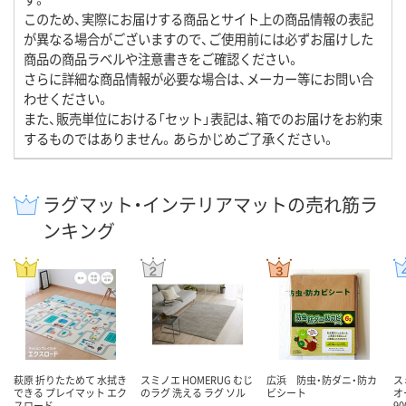
このため、実際にお届けする商品とサイト上の商品情報の表記
が異なる場合がございますので、ご使用前には必ずお届けした
商品の商品ラベルや注意書きをご確認ください。
さらに詳細な商品情報が必要な場合は、メーカー等にお問い合
わせください。
また、販売単位における「セット」表記は、箱でのお届けをお約束
するものではありません。あらかじめご了承ください。
ラグマット・インテリアマットの売れ筋ラ
ンキング
萩原 折りたためて 水拭き
スミノエ HOMERUG むじ
広浜 防虫・防ダニ・防カ
ス
できる プレイマット エク
のラグ 洗える ラグ ソル
ビシート
オ
スロード
9