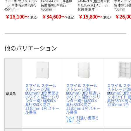
イトーキ サリダストレ
Ceha A4スチール書庫
YAMAZEN【組立簡単折
オカムラ 
ージ 本体 幅900×奥行
抗菌 幅880×奥行
りたたみ式】スチール
納 本体（下
450mm …
400mm …
収納 書庫 オ…
750mm
￥26,100～
￥34,600～
￥15,800～
￥26,0
（税込）
（税込）
（税込）
他のバリエーション
スマイル スチール
スマイル スチール
スマイル ス
ストレージ（幅
ストレージ（幅
ストレージ（
800mm） 3段 両開き
800mm） 3段 引違い
800mm） 3段
商品名
ホワイト（鍵付・シリ
ホワイト（鍵付・シリ
ン ホワイト 幅
ンダー錠） 幅800×
ンダー錠） 幅800×
奥行350×高
奥行350×高さ
奥行350×高さ
1110mm 1台
1110mm 1台 スチー
1110mm 1台 スチー
ル書庫
ル書庫
引違い書庫 5
位