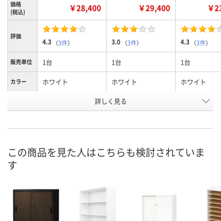
価格
￥28,400
￥29,400
￥23
(税込)
評価
4.3
3.0
4.3
（
3件
）
（
3件
）
（
3件
）
1台
1台
1台
販売単位
ホワイト
ホワイト
ホワイト
カラー
詳しく見る
1110mm
1110mm
1110mm
高さ
両開き
引違い
オープン
種別
お申込番
3577938
U312293
3577929
号
この商品を見た人はこちらも検討されていま
す
5点
入荷待ち
あり
在庫
8月8日（土）
2026年9月下旬
8月8日（土）
お届け日
数量
数量
数量