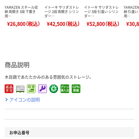
YAMAZEN スチール収
イトーキ サリダストレ
イトーキ サリダストレ
YAMAZ
納 両開き 3段 下置き
ージ 2段 両開き シリン
ージ 3段 引違い シリン
納 引違い
用…
ダー…
ダー…
用…
¥26,800（税込）
¥42,500（税込）
¥52,800（税込）
¥30,
商品説明
木目調であたたかみのある雰囲気のストレージ。
アイコンの説明
お申込番号