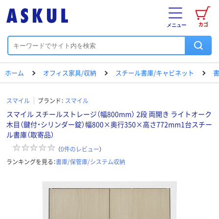
カゴ
メニュー
ホーム
オフィス家具/収納
スチール書庫/キャビネット
書
スマイル
ブランド：
スマイル
スマイル スチールストレージ（幅800mm） 2段 両開き ライトオーク
木目（鍵付・シリンダー錠）幅800×奥行350×高さ772mm1台スチー
ル書庫（取寄品）
（
0
件のレビュー
）
ランキングを見る：
書庫/保管庫/システム収納