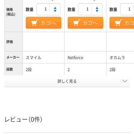
数量
数量
数量
価格
(税込)
カゴへ
カゴへ
カ
評価
スマイル
Netforce
オカムラ
メーカー
2段
2
2段
段数
詳しく見る
両開き／片開き扉タ
両開き書庫
両開き書庫／
商品区分
イプ
書庫
カラーグ
ライト木目系
ホワイト系
ホワイト系
ループ
設置タイ
下置き
レビュー（0件）
プ
シリンダー錠
シリンダー錠
シリンダー錠
施錠方法