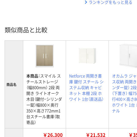
ランキングをもっと見る
類似商品と比較
本商品：
スマイル ス
Netforce 両開き書
オカムラ ジ
チールストレージ
庫 鍵付 スチール シ
ス収納 両開き
商品名
（幅800mm） 2段 両
ステム収納 キャビ
ンダー錠） 2段
開き ライトオーク
ネット 本棚 2段 ホ
（下置き） 幅7
木目（鍵付・シリンダ
ワイト 1台（直送品）
行400×高さ8
ー錠）幅800×奥行
ホワイト 1台
350×高さ772mm1
ナル
台スチール書庫（取
寄品）
￥26,300
￥21,532
￥35