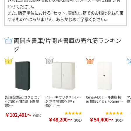
わせください。
また、販売単位における「セット」表記は、箱でのお届けをお約束
するものではありません。あらかじめご了承ください。
両開き書庫/片開き書庫の売れ筋ランキン
グ
【組立設置込】コクヨ エデ
イトーキ サリダストレー
Ceha A4スチール書庫 抗
マ
ィアBK 両開き扉 下置 幅
ジ 本体 幅900×奥行
菌 幅880×奥行400mm …
納
900…
450mm …
￥102,491～
（税込）
￥48,200～
￥54,400～
（税込）
（税込）