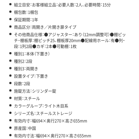
組立目安：お客様組立品：必要人数：2人、必要時間：15分
梱包数：1梱包
保証期間：1年
商品区分：両開き／片開き扉タイプ
その他商品仕様：●アジャスター：あり（12mm調整可）●棚ピッ
チ・棚板厚：棚ピッチ25、棚板厚20mm●配線用ホール：有●列・
段：1列2段●カギ：2本●可動棚：1枚
種別1：本体（下置き）
種別2：2段
種別3：両開き
設置タイプ：下置き
段数：2段
施錠方法：シリンダー錠
材質：スチール
カラーグループ：ライト木目系
シリーズ名：スチールストレージ
有効内寸：幅694×奥行270×高さ655mm
原産国：中国
有効内寸法：幅694×奥行270×高さ655mm