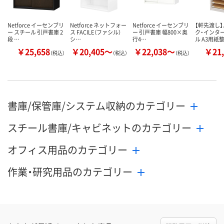
カゴへ
カゴへ
カ
Netforce イーセンブリ
Netforce ネットフォー
Netforce イーセンブリ
【軒先渡し
ー スチール 引戸書庫 2
ス FACILE（ファシル）
ー 引戸書庫 幅800×奥
ク・インタ
段 …
シ…
行4…
ル A3用紙
￥25,658
￥20,405～
￥22,038～
￥21,
（税込）
（税込）
（税込）
書庫/保管庫/システム収納のカテゴリー
スチール書庫/キャビネットのカテゴリー
オフィス用品のカテゴリー
作業・研究用品のカテゴリー