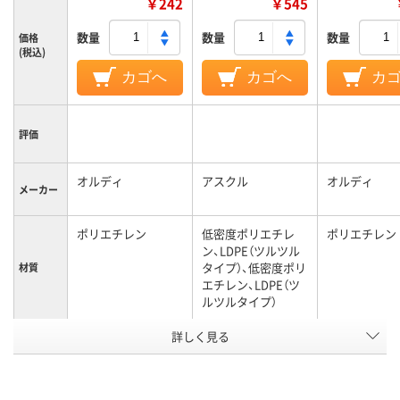
￥242
￥545
数量
数量
数量
価格
(税込)
カゴへ
カゴへ
カ
評価
オルディ
アスクル
オルディ
メーカー
ポリエチレン
低密度ポリエチレ
ポリエチレン
ン、LDPE（ツルツル
タイプ）、低密度ポリ
材質
エチレン、LDPE（ツ
ルツルタイプ）
アスクル
詳しく見る
商品環境
25
スコア