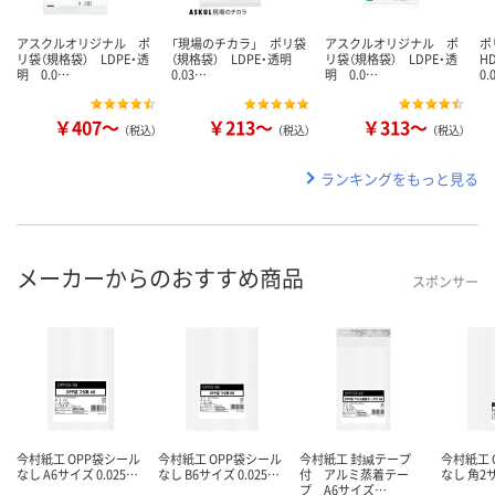
アスクルオリジナル ポ
「現場のチカラ」 ポリ袋
アスクルオリジナル ポ
ポ
リ袋（規格袋） LDPE・透
（規格袋） LDPE・透明
リ袋（規格袋） LDPE・透
H
明 0.0…
0.03…
明 0.0…
0.
￥407～
￥213～
￥313～
（税込）
（税込）
（税込）
ランキングをもっと見る
メーカーからのおすすめ商品
スポンサー
今村紙工 OPP袋シール
今村紙工 OPP袋シール
今村紙工 封緘テープ
今村紙工 
なし A6サイズ 0.025…
なし B6サイズ 0.025…
付 アルミ蒸着テー
なし 角2サ
プ A6サイズ…