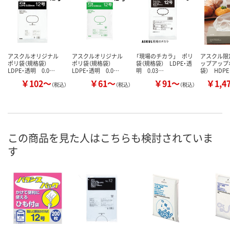
アスクルオリジナル
アスクルオリジナル
「現場のチカラ」 ポリ
アスクル限
ポリ袋（規格袋）
ポリ袋（規格袋）
袋（規格袋） LDPE・透
ップアップ
LDPE・透明 0.0…
LDPE・透明 0.0…
明 0.03…
袋） HDP
￥102～
￥61～
￥91～
￥1,4
（税込）
（税込）
（税込）
この商品を見た人はこちらも検討されていま
す