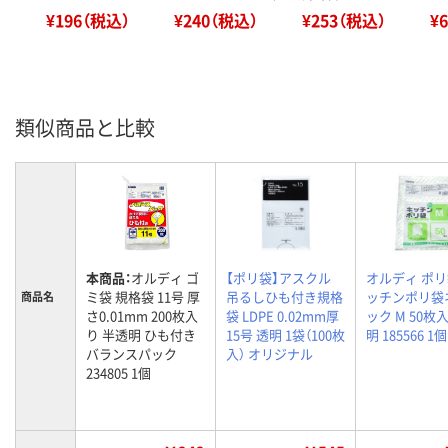
¥196（税込）
¥240（税込）
¥253（税込）
¥
類似商品と比較
本商品：
オルディ ゴ
【ポリ袋】アスクル
オルディ ポリ
ミ袋 規格袋 11号 厚
吊るしひも付き規格
ッチンポリ袋
商品名
さ0.01mm 200枚入
袋 LDPE 0.02mm厚
ック M 50枚
り 半透明 ひも付き
15号 透明 1袋（100枚
明 185566 1個
バランスパック
入） オリジナル
234805 1個