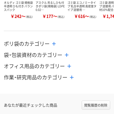
オルディ ゴミ袋 規格袋
アスクル 吊るしひも付
ゴミ袋 エコノミータイ
ゴミ袋 透明
半透明 ひも付き バラン
きポリ袋(規格袋) LDPE
プ 乳白半透明 高密度タ
プ 詰替用 
スパック
0.02…
イプ 詰替用 …
材10％配合
￥242～
￥177～
￥616～
￥1,7
（税込）
（税込）
（税込）
ポリ袋のカテゴリー
袋・包装資材のカテゴリー
オフィス用品のカテゴリー
作業・研究用品のカテゴリー
あなたが最近チェックした商品
閲覧履歴の削除