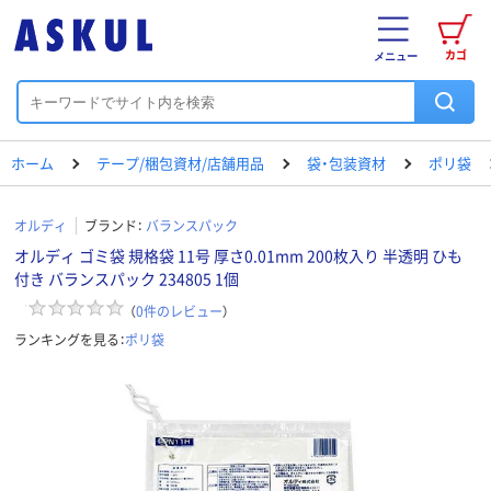
カゴ
メニュー
ホーム
テープ/梱包資材/店舗用品
袋・包装資材
ポリ袋
オルディ
ブランド：
バランスパック
オルディ ゴミ袋 規格袋 11号 厚さ0.01mm 200枚入り 半透明 ひも
付き バランスパック 234805 1個
（
0
件のレビュー
）
ランキングを見る：
ポリ袋