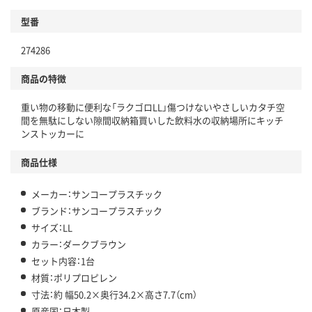
型番
274286
商品の特徴
重い物の移動に便利な「ラクゴロLL」傷つけないやさしいカタチ空
間を無駄にしない隙間収納箱買いした飲料水の収納場所にキッチ
ンストッカーに
商品仕様
メーカー：サンコープラスチック
ブランド：サンコープラスチック
サイズ：LL
カラー：ダークブラウン
セット内容：1台
材質：ポリプロピレン
寸法：約 幅50.2×奥行34.2×高さ7.7（cm）
原産国：日本製