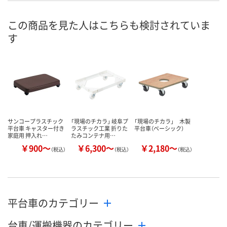
7点
入荷待ち
あり
在庫
この商品を見た人はこちらも検討されていま
す
8月11日（火）
8月10日（月）予定
8月11日（火）
お届け日
数量
数量
数量
カゴへ
カゴへ
カ
サンコープラスチック
「現場のチカラ」 岐阜プ
「現場のチカラ」 木製
平台車 キャスター付き
ラスチック工業 折りた
平台車（ベーシック）
家庭用 押入れ…
たみコンテナ用…
￥900～
￥6,300～
￥2,180～
（税込）
（税込）
（税込）
平台車のカテゴリー
台車/運搬機器のカテゴリー