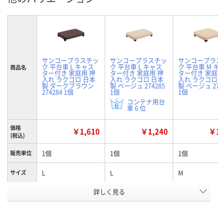
サンコープラスチッ
サンコープラスチッ
サンコープラ
ク 平台車 L キャス
ク 平台車 L キャス
ク 平台車 M 
商品名
ター付き 家庭用 押
ター付き 家庭用 押
ター付き 家庭
入れ ラクゴロ 日本
入れ ラクゴロ 日本
入れ ラクゴロ
製 ダークブラウン
製 ベージュ 274285
製 ベージュ 27
274284 1個
1個
1個
コンテナ用台
車 6 位
価格
￥1,610
￥1,240
￥1
(税込)
1個
1個
1個
販売単位
L
L
M
サイズ
詳しく見る
ダークブラウン
ベージュ
ベージュ
カラー
お申込番
HN02870
HN02873
HN02864
号