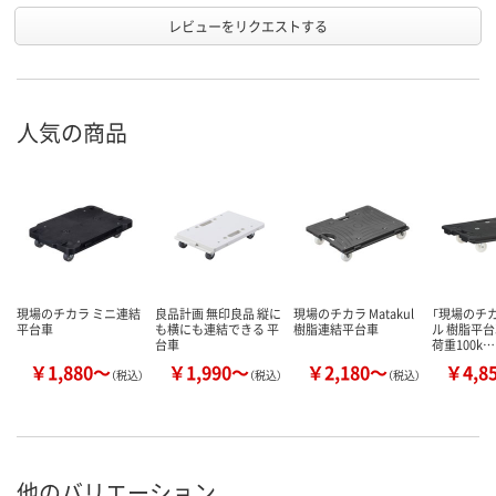
レビューをリクエストする
人気の商品
現場のチカラ ミニ連結
良品計画 無印良品 縦に
現場のチカラ Matakul
「現場のチカ
平台車
も横にも連結できる 平
樹脂連結平台車
ル 樹脂平台
台車
荷重100k…
￥1,880～
￥1,990～
￥2,180～
￥4,8
（税込）
（税込）
（税込）
他のバリエーション