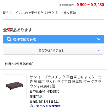
￥900
～
￥2,480
販売価格（税込）
動かしにくいものを乗せるだけ！ラクゴロで楽々移動
全
5
商品あります
条件で絞り込む
並び替え：指定なし
1件目～5件目（5件中）
サンコープラスチック 平台車 L キャスター付
き 家庭用 押入れ ラクゴロ 日本製 ダークブラ
ウン 274284 1個
お申込番号：HN02870
在庫：
7点
お届け日：
8月8日（土）
アスクル在庫商品