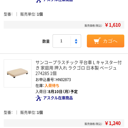
型番
販売単位
1個
￥1,610
販売価格（税込）
数量
カゴへ
サンコープラスチック 平台車 L キャスター付
き 家庭用 押入れ ラクゴロ 日本製 ベージュ
274285 1個
お申込番号：HN02873
在庫：
入荷待ち
入荷日：
8月10日（月）予定
アスクル在庫商品
型番
販売単位
1個
￥1,240
販売価格（税込）