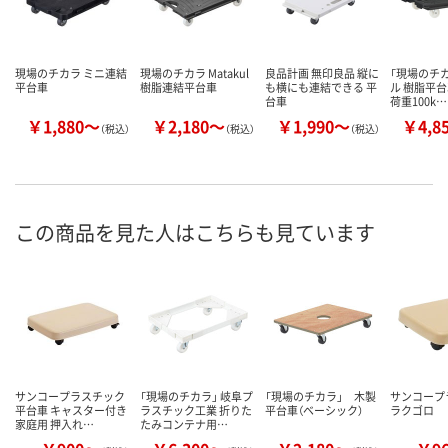
現場のチカラ ミニ連結
現場のチカラ Matakul
良品計画 無印良品 縦に
「現場のチカ
平台車
樹脂連結平台車
も横にも連結できる 平
ル 樹脂平台
台車
荷重100k…
￥1,880～
￥2,180～
￥1,990～
￥4,8
（税込）
（税込）
（税込）
この商品を見た人はこちらも見ています
サンコープラスチック
「現場のチカラ」 岐阜プ
「現場のチカラ」 木製
サンコープ
平台車 キャスター付き
ラスチック工業 折りた
平台車（ベーシック）
ラクゴロ
家庭用 押入れ…
たみコンテナ用…