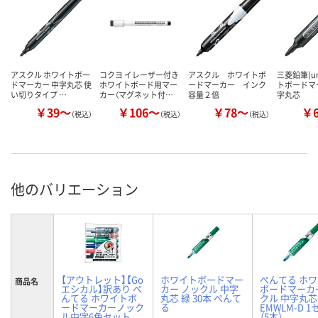
アスクル ホワイトボー
コクヨ イレーザー付き
アスクル ホワイトボ
三菱鉛筆(u
ドマーカー 中字丸芯 使
ホワイトボード用マー
ードマーカー インク
トボードマ
い切りタイプ …
カー（マグネット付…
容量２倍
字丸芯
￥39～
￥106～
￥78～
￥
（税込）
（税込）
（税込）
他のバリエーション
【アウトレット】【Go
ホワイトボードマー
ぺんてる ホ
商品名
エシカル】訳あり ぺ
カー ノックル 中字
ボードマーカ
んてる ホワイトボ
丸芯 緑 30本 ぺんて
クル 中字丸芯
ードマーカーノック
る
EMWLM-D 
ル中字6色セット
（5本）