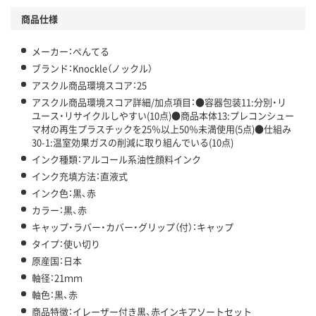
商品仕様
メーカー：ぺんてる
ブランド：Knockle（ノックル）
アスクル商品環境スコア：25
アスクル商品環境スコア詳細/加点項目：●容器包装11:分別・リ
ユース・リサイクルしやすい(10点)●商品本体13:プレコンシュー
マ材の再生プラスチックを25％以上50％未満使用(5点)●仕組み
30-1:温室効果ガスの削減に取り組んでいる(10点)
インク種類：アルコール系油性顔料インク
インク充填方法：直液式
インク色：黒、赤
カラー：黒、赤
キャップ・ラバー・カバー・グリップ（付）：キャップ
タイプ：使い切り
原産国：日本
軸径：21ｍｍ
軸色：黒、赤
商品特徴：イレーザー付き黒、赤インキアソートセット