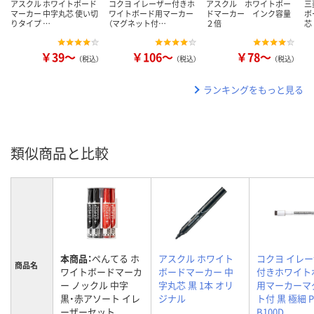
アスクル ホワイトボード
コクヨ イレーザー付きホ
アスクル ホワイトボー
三
マーカー 中字丸芯 使い切
ワイトボード用マーカー
ドマーカー インク容量
ボ
りタイプ …
（マグネット付…
２倍
芯
￥39～
￥106～
￥78～
（税込）
（税込）
（税込）
ランキングをもっと見る
類似商品と比較
本商品：
ぺんてる ホ
アスクル ホワイト
コクヨ イレ
商品名
ワイトボードマーカ
ボードマーカー 中
付きホワイト
ー ノックル 中字
字丸芯 黒 1本 オリ
用マーカーマ
黒・赤アソート イレ
ジナル
ト付 黒 極細 P
ーザーセット
B100D