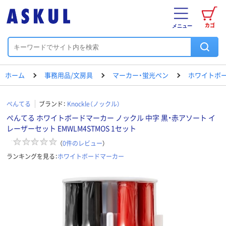
カゴ
メニュー
ホーム
事務用品/文房具
マーカー・蛍光ペン
ホワイトボ
ぺんてる
ブランド：
Knockle（ノックル）
ぺんてる ホワイトボードマーカー ノックル 中字 黒・赤アソート イ
レーザーセット EMWLM4STMOS 1セット
（
0
件のレビュー
）
ランキングを見る：
ホワイトボードマーカー