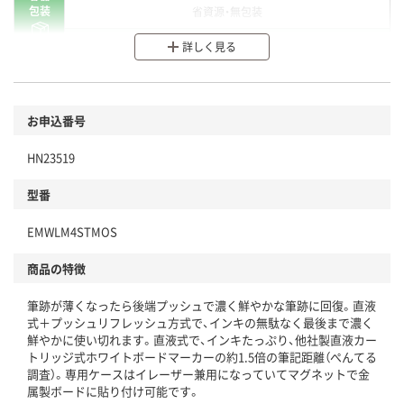
包装
省資源・無包装
分別・リサイクルしやすい設計
詳しく見る
環境に配慮した材料を使用
商品
お申込番号
本体
省資源・省エネ・節水
HN23519
分別・リサイクルしやすい設計
型番
独自の回収スキームがある
EMWLM4STMOS
仕組
アスクルで資源循環している
商品の特徴
温室効果ガスなどの削減
筆跡が薄くなったら後端プッシュで濃く鮮やかな筆跡に回復。直液
この商品の環境配慮ポイントです。下記商品詳細「
式＋プッシュリフレッシュ方式で、インキの無駄なく最後まで濃く
アスクル商品環境スコア詳細／加点項目
」で確認できます。
鮮やかに使い切れます。直液式で、インキたっぷり、他社製直液カー
トリッジ式ホワイトボードマーカーの約1.5倍の筆記距離（ぺんてる
調査）。専用ケースはイレーザー兼用になっていてマグネットで金
属製ボードに貼り付け可能です。