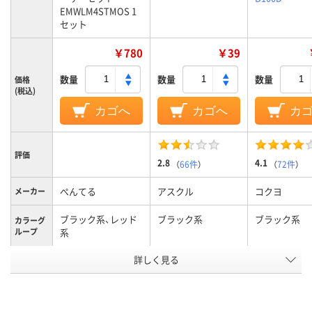
EMWLM4STMOS 1
セット
￥780
￥39
数量
数量
数量
価格
(税込)
カゴへ
カゴへ
カ
評価
2.8
4.1
（
66件
）
（
72件
）
ぺんてる
アスクル
コクヨ
メーカー
ブラック系、レッド
ブラック系
ブラック系
カラーグ
ループ
系
詳しく見る
中字
中字丸芯、中字
極細
太さ
使い切り
キャップ式、中綿式、
ボードマーカ
タイプ