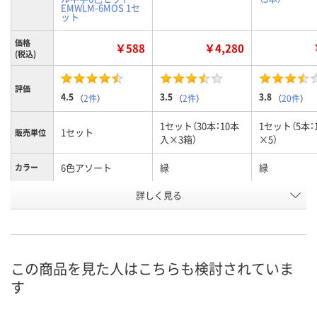
EMWLM-6MOS 1セ
ット
価格
￥588
￥4,280
(税込)
評価
4.5
3.5
3.8
（
2件
）
（
2件
）
（
20件
）
1セット（30本：10本
1セット（5本：
1セット
販売単位
入×3箱）
×5）
6色アソート
緑
緑
カラー
お申込番
詳しく見る
E965462
611535
8243328
号
あり
2点
あり
在庫
8月11日（火）
8月11日（火）
8月10日（月）
お届け日
この商品を見た人はこちらも検討されていま
す
数量
数量
数量