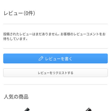
使い切り
い切り
マグネット＆イレー
マグネット＆
レビュー（0件）
特徴
ザー付き
ザー付き
アルコール系油性顔
アルコール系インク
油性アルコー
インク種
類
料インク
ンク
投稿されたレビューはまだありません。お客様のレビューコメントをお
待ちしています。
インク充
直液式
中綿式
中綿式
填方法
アスクル
商品環境
25
70
90
レビューを書く
スコア
レビューをリクエストする
人気の商品