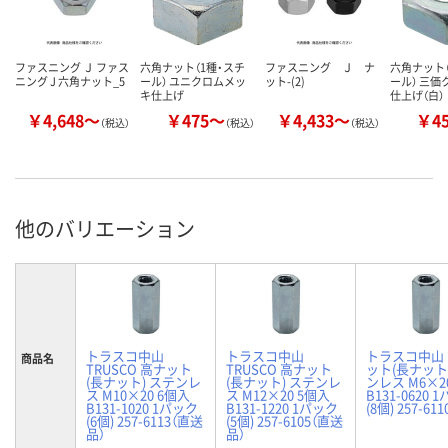
ファスニング Ｊ ファス
六角ナット（1種・スチ
ファスニング Ｊ ナ
六角ナット（
ニング J 六角ナット_5
ール） ユニクロムメッ
ット-(2)
ール） 三価
キ仕上げ
仕上げ（白）
￥4,648～
￥475～
￥4,433～
￥4
（税込）
（税込）
（税込）
他のバリエーション
トラスコ中山
トラスコ中山
トラスコ中山
商品名
TRUSCO 高ナット
TRUSCO 高ナット
ット(長ナット
(長ナット) ステンレ
(長ナット) ステンレ
ンレス M6×2
ス M10×20 6個入
ス M12×20 5個入
B131-0620 
B131-1020 1パック
B131-1220 1パック
(8個) 257-611
(6個) 257-6113（直送
(5個) 257-6105（直送
品）
品）