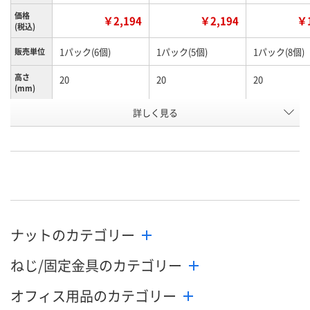
価格
￥2,194
￥2,194
￥1
(税込)
1パック(6個)
1パック(5個)
1パック(8個)
販売単位
高さ
20
20
20
(mm)
詳しく見る
M10
M12
M6
呼び径
お申込番
HN28540
HN28562
HN28254
号
あり
あり
あり
在庫
8月12日（水）
8月19日（水）まで
8月9日（日）
お届け日
ナットのカテゴリー
数量
数量
数量
ねじ/固定金具のカテゴリー
カゴへ
カゴへ
カ
オフィス用品のカテゴリー