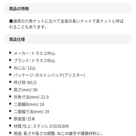
商品の特徴
●通常の六角ナットに比べて全長の長いナットで長ナットと呼ば
れることもあります。
商品仕様
メーカー：トラスコ中山
ブランド：トラスコ中山
ねじ山：12山
パッケージ：ボルトンパック(ブリスター)
呼び径：W1/2
高さ(mm)：50
対角寸法(mm)：21.9
二面幅B(mm)：19
二面幅寸法(mm)：19
原産国：日本
材質/仕上：ステンレス(SUS304)
用途：長さや高さの調整、ねじの継手や建築材料に。