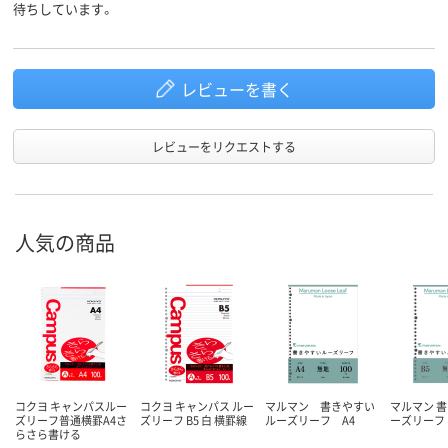
待ちしています。
レビューを書く
レビューをリクエストする
人気の商品
コクヨ キャンパスルー
コクヨ キャンパス ルー
マルマン 書きやすい
マルマン 
ズリーフ普通横罫A4さ
ズリーフ B5 白 横罫線
ルーズリーフ A4
ーズリーフ 
らさら書ける