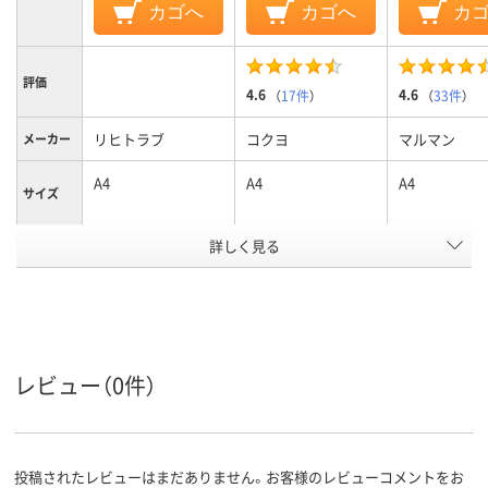
カゴへ
カゴへ
カ
評価
4.6
4.6
（
17件
）
（
33件
）
リヒトラブ
コクヨ
マルマン
メーカー
A4
A4
A4
サイズ
詳しく見る
ホワイト系
ホワイト系
カラーグ
ループ
リングとじ
製本方法
アスクル
商品環境
レビュー（0件）
スコア
投稿されたレビューはまだありません。お客様のレビューコメントをお