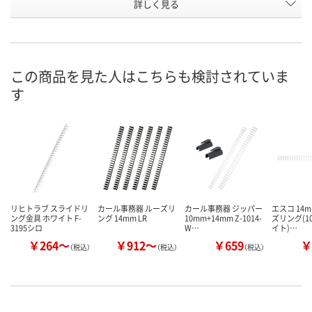
詳しく見る
A4
B5
B5
タイプ
お申込番
KK65066
KK65062
HN46889
号
1点
1点
入荷待ち
在庫
この商品を見た人はこちらも検討されていま
す
8月11日（火）
8月11日（火）
お届け日
数量
数量
お取り扱い終
した
カゴへ
カゴへ
リヒトラブ スライドリ
カール事務器 ルーズリ
カール事務器 ジッパー
エスコ 14m
ング金具 ホワイト F-
ング 14mm LR
10mm+14mm Z-1014-
ズリング(1
3195シロ
W…
イト)…
￥264～
￥912～
￥659
￥
（税込）
（税込）
（税込）