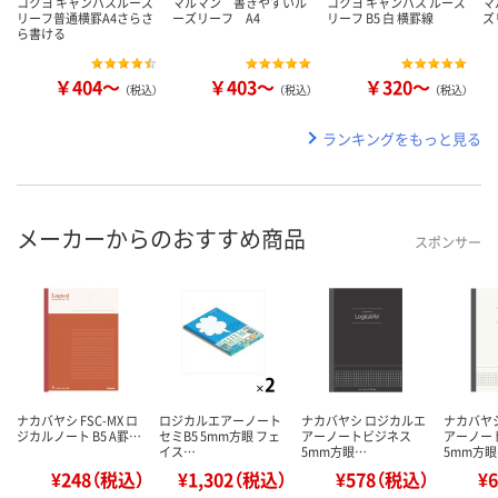
コクヨ キャンパスルーズ
マルマン 書きやすいル
コクヨ キャンパス ルーズ
マ
リーフ普通横罫A4さらさ
ーズリーフ A4
リーフ B5 白 横罫線
ズ
ら書ける
￥404～
￥403～
￥320～
（税込）
（税込）
（税込）
ランキングをもっと見る
メーカーからのおすすめ商品
スポンサー
ナカバヤシ FSC-MX ロ
ロジカルエアーノート
ナカバヤシ ロジカルエ
ナカバヤ
ジカルノート B5 A罫…
セミB5 5mm方眼 フェ
アーノートビジネス
アーノー
イス…
5mm方眼…
5mm方
¥248（税込）
¥1,302（税込）
¥578（税込）
¥