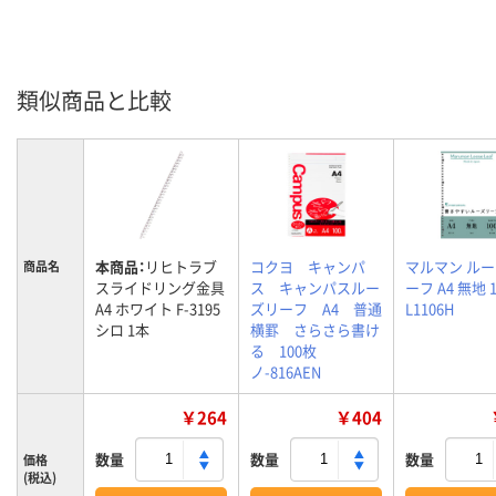
類似商品と比較
本商品：
リヒトラブ
コクヨ キャンパ
マルマン ル
商品名
スライドリング金具
ス キャンパスルー
ーフ A4 無地 
A4 ホワイト F-3195
ズリーフ A4 普通
L1106H
シロ 1本
横罫 さらさら書け
る 100枚
ノ-816AEN
￥264
￥404
数量
数量
数量
価格
(税込)