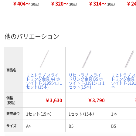
￥404～
￥320～
￥314～
￥2
（税込）
（税込）
（税込）
他のバリエーション
商品名
リヒトラブ スライ
リヒトラブ スライ
リヒトラブ 
ドリング金具 A4 ホ
ドリング金具 B5 ホ
ドリング金具 
ワイト F-3195シロ 1
ワイト F-3191シロ 1
ワイト F-319
セット(15本)
セット(15本)
本
価格
￥3,630
￥3,790
(税込)
1セット（15本）
1セット（15本）
1本
販売単位
A4
B5
B5
サイズ