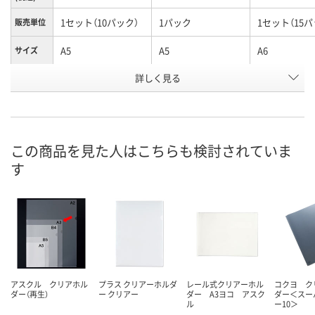
1セット（10パック）
1パック
1セット（15パ
販売単位
A5
A5
A6
サイズ
詳しく見る
●規格：Ａ５判●外
●規格：Ａ５判●外
●規格：Ａ６
寸：縦２２０×横１
寸：縦２２０×横１
寸：縦１５７
５８ｍｍ●シート
５８ｍｍ●シート
１５ｍｍ●シ
商品仕様
厚：０．２ｍｍ●材
厚：０．２ｍｍ●材
厚：０．２ｍ
質：再生ＰＰ
質：再生ＰＰ
質：再生ＰＰ
この商品を見た人はこちらも検討されていま
お申込番
WW47487
HK35946
WW47489
す
号
8点
あり
あり
在庫
8月11日（火）
8月11日（火）
8月11日（火）
お届け日
数量
数量
数量
アスクル クリアホル
プラス クリアーホルダ
レール式クリアーホル
コクヨ ク
ダー（再生）
ー クリアー
ダー A3ヨコ アスク
ダー＜スー
ル
ー10＞