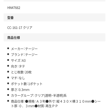
HN47662
型番
CC-161-17 クリア
商品仕様
メーカー：テージー
ブランド：テージー
サイズ：A3
向き：タテ
とじ枚数：20枚
マチ：なし
ポケット数：1ポケット
厚さ：0.3ｍｍ
カラーグループ：クリア(透明・半透明)系
商品仕様：●規格：Ａ３判●外寸：縦４３０×横３１０ｍｍ●シー
ト厚：０．３ｍｍ●材質：再生ＰＰ