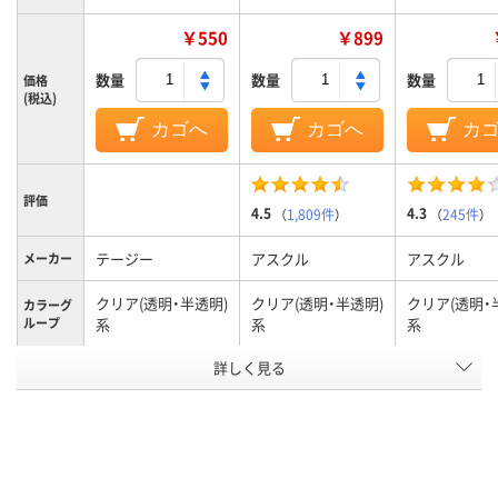
￥550
￥899
数量
数量
数量
価格
(税込)
カゴへ
カゴへ
カ
評価
4.5
4.3
（
1,809件
）
（
245件
）
テージー
アスクル
アスクル
メーカー
クリア(透明・半透明)
クリア(透明・半透明)
クリア(透明・
カラーグ
ループ
系
系
系
詳しく見る
0.3ｍｍ
0.2mm
0.15mm
厚さ
A3
A4
A4
サイズ
タテ
タテ
タテ
向き