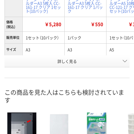
ルダーA3 5枚入 CC-
ルダーA3 5枚入 CC-
ルダーA5 10
161-17 クリア 1セッ
161-17 クリア 1パッ
CC-121-17 
ト(10パック)
ク
セット(10パッ
価格
￥5,280
￥550
￥3
(税込)
1セット（10パック）
1パック
1セット（10パ
販売単位
A3
A3
A5
サイズ
詳しく見る
●規格：Ａ３判●外
●規格：Ａ３判●外
●規格：Ａ５
寸：縦４３０×横３
寸：縦４３０×横３
寸：縦２２０
１０ｍｍ●シート
１０ｍｍ●シート
５８ｍｍ●シ
商品仕様
厚：０．３ｍｍ●材
厚：０．３ｍｍ●材
厚：０．２ｍ
質：再生ＰＰ
質：再生ＰＰ
質：再生ＰＰ
この商品を見た人はこちらも検討されていま
お申込番
WW47495
HN47662
WW47487
す
号
1点
あり
8点
在庫
8月9日（日）
8月9日（日）
8月9日（日）
お届け日