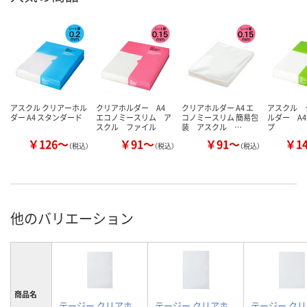
アスクル クリアーホル
クリアホルダー A4
クリアホルダー A4 エ
アスクル 
ダー A4 スタンダード
エコノミースリム ア
コノミースリム 簡易包
ルダー A
スクル ファイル
装 アスクル …
プ
￥126～
￥91～
￥91～
￥1
（税込）
（税込）
（税込）
他のバリエーション
商品名
テージー クリアホ
テージー クリアホ
テージー ク