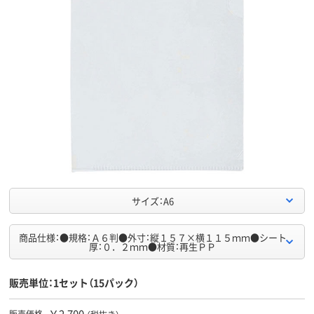
サイズ：A6
商品仕様：●規格：Ａ６判●外寸：縦１５７×横１１５ｍｍ●シート
厚：０．２ｍｍ●材質：再生ＰＰ
販売単位：1セット（15パック）
￥2,700
販売価格