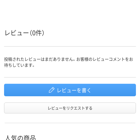
A6
A4
A4
サイズ
タテ
タテ
タテ
向き
20枚
とじ枚数
レビュー（0件）
アスクル
商品環境
25
35
スコア
投稿されたレビューはまだありません。お客様のレビューコメントをお
待ちしています。
レビューを書く
レビューをリクエストする
人気の商品