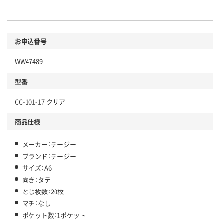
お申込番号
WW47489
型番
CC-101-17 クリア
商品仕様
メーカー：テージー
ブランド：テージー
サイズ：A6
向き：タテ
とじ枚数：20枚
マチ：なし
ポケット数：1ポケット