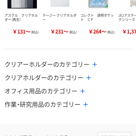
数量
数量
数量
アスクル クリアホル
テージー クリアホルダ
コレクト 透明ポケッ
JEJアステ
ダー（再生）
ー
ト ＣＦ
グシリーズ
カゴへ
カゴへ
カ
￥131～
￥231～
￥264～
￥1,3
（税込）
（税込）
（税込）
クリアーホルダーのカテゴリー
クリアホルダーのカテゴリー
オフィス用品のカテゴリー
作業・研究用品のカテゴリー