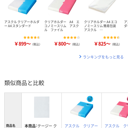
アスクル クリアーホルダ
クリアホルダー A4 エ
クリアホルダー A4 エコ
ア
ー A4 スタンダード
コノミースリム アスク
ノミースリム 簡易包装
ダ
ル ファイル
アスクル …
￥899～
￥800～
￥825～
（税込）
（税込）
（税込）
ランキングをもっと見る
類似商品と比較
本商品：
テージー ク
アスクル クリアー
アスクル ク
商品名