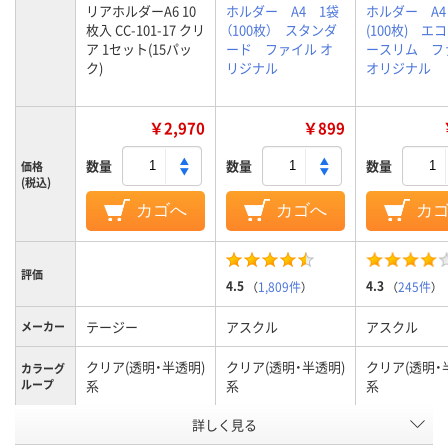
リアホルダーA6 10
ホルダー A4 1袋
ホルダー A4
枚入 CC-101-17 クリ
（100枚） スタンダ
(100枚) エ
ア 1セット(15パッ
ード ファイル オ
ースリム フ
ク)
リジナル
オリジナル
￥2,970
￥899
数量
数量
数量
価格
(税込)
カゴへ
カゴへ
カ
評価
4.5
4.3
（
1,809件
）
（
245件
）
テージー
アスクル
アスクル
メーカー
クリア(透明・半透明)
クリア(透明・半透明)
クリア(透明・
カラーグ
ループ
系
系
系
詳しく見る
0.2mm
0.2mm
0.15mm
厚さ