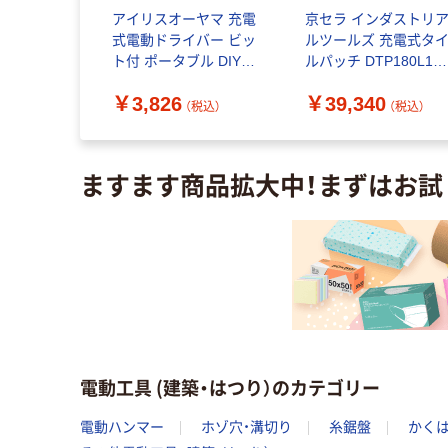
ティックス
アイリスオーヤマ 充電
京セラ インダストリ
式マグハンマ
式電動ドライバー ビッ
ルツールズ 充電式タ
05AS 1台
ト付 ポータブル DIY
ルパッチ DTP180L1
直送品）
JDD352-H 1台
604200A 1台（直送品）
9
￥3,826
￥39,340
（税込）
（税込）
（税込）
ますます商品拡大中！まずはお試
電動工具 (建築・はつり）のカテゴリー
電動ハンマー
ホゾ穴・溝切り
糸鋸盤
かく