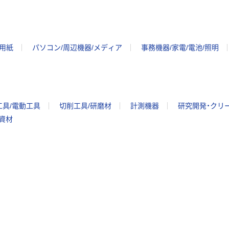
ー用紙
パソコン/周辺機器/メディア
事務機器/家電/電池/照明
工具/電動工具
切削工具/研磨材
計測機器
研究開発・クリ
/資材