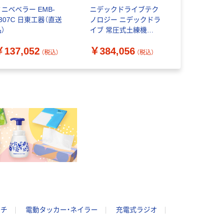
ミニベベラー EMB-
ニデックドライブテク
日本マグネ
307C 日東工器（直送
ノロジー ニデックドラ
NMI 電磁
）
イブ 常圧式土練機
防音型 SIC
NRA-04S 1台 369-
464-6746
￥137,052
￥384,056
￥137,4
5373（直送品）
（税込）
（税込）
ンチ
電動タッカー・ネイラー
充電式ラジオ