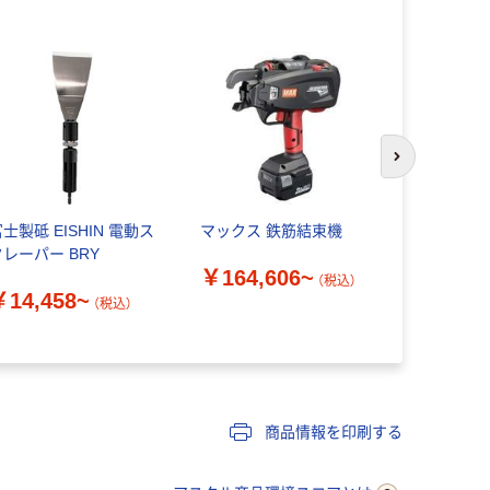
次のスライド
士製砥 EISHIN 電動ス
マックス 鉄筋結束機
丸善工業 
クレーパー BRY
ガー343×2
￥164,606~
AY01H 1台 
（税込）
￥14,458~
9101（直送
（税込）
￥354,7
商品情報を印刷する