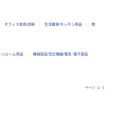
オフィス家具/収納
生活雑貨/キッチン用品
飲
ーンルーム用品
機械部品/空圧機器/電気・電子部品
ページ：
1
／
1