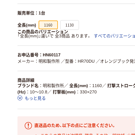
販売単位：1台
1160
1130
全長(mm)
この商品のバリエーション
「全長(mm)」違いで 全3商品 あります。
すべてのバリエーシ
お申込番号：HN60117
メーカー：明和製作所
／型番：HR70DU
／オレンジブック発注コ
商品詳細
ブランド名
明和製作所
／
全長(mm)
1160
／
打撃ストローク
(Hz)
10～10.8
／
打撃板(mm)
330×270
もっと見る
直送品のため、以下の点にご注意ください。