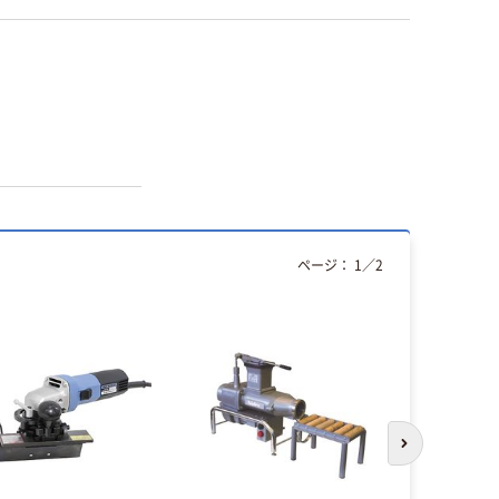
ページ：
1
／
2
次のスライド