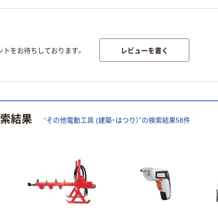
レビューを書く
ントをお待ちしております。
索結果
“
その他電動工具 (建築・はつり）
”の検索結果
58
件