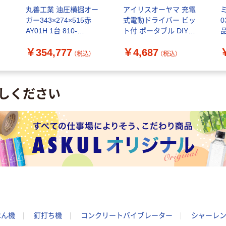
ア
丸善工業 油圧横掘オー
アイリスオーヤマ 充電
イ
ガー343×274×515赤
式電動ドライバー ビッ
0
AY01H 1台 810-
ト付 ポータブル DIY
品
9101（直送品）
JDD352-W 1台
￥354,777
￥4,687
（税込）
（税込）
しください
はん機
釘打ち機
コンクリートバイブレーター
シャーレ