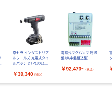
京セラ インダストリア
電磁式マグハンマ 制御
富
リ
ルツールズ 充電式タイ
盤（集中盤組込型）
1
ルパッチ DTP180L1
￥92,470~
604200A 1台（直送品）
（税込）
￥39,340
（税込）