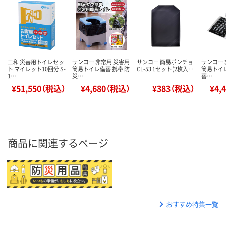
三和 災害用トイレセッ
サンコー 非常用 災害用
サンコー 簡易ポンチョ
サンコー 
ト マイレット10回分 S-
簡易トイレ備蓄 携帯 防
CL-53 1セット(2枚入…
簡易トイレ
1…
災…
蓄…
¥51,550（税込）
¥4,680（税込）
¥383（税込）
¥4,
商品に関連するページ
おすすめ特集一覧