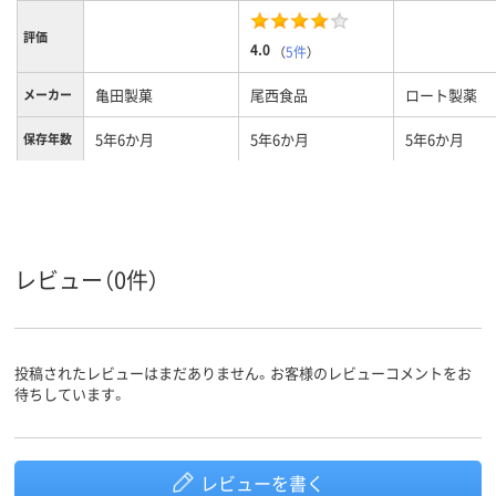
評価
4.0
（
5件
）
亀田製菓
尾西食品
ロート製薬
メーカー
5年6か月
5年6か月
5年6か月
保存年数
アレルギ
アレルギー物質28項
アレルギー物質28項
アレルギー物
ー物質不
目不使用
目不使用
目不使用
使用
レビュー（0件）
投稿されたレビューはまだありません。お客様のレビューコメントをお
待ちしています。
レビューを書く