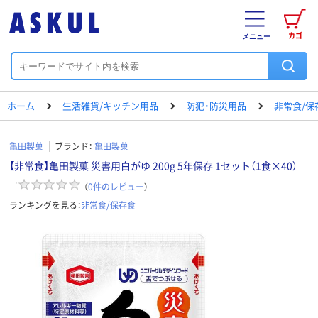
カゴ
メニュー
ホーム
生活雑貨/キッチン用品
防犯・防災用品
非常食/保
亀田製菓
ブランド：
亀田製菓
【非常食】亀田製菓 災害用白がゆ 200g 5年保存 1セット（1食×40）
（
0
件のレビュー
）
ランキングを見る：
非常食/保存食