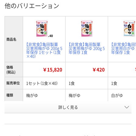
他のバリエーション
商品名
【非常食】亀田製菓
【非常食】亀田製菓
【非常食】亀田
災害用梅がゆ 200g 5
災害用梅がゆ 200g 5
災害用白がゆ 2
年保存 1セット（1食
年保存 1食
年保存 1食
×40）
価格
￥15,820
￥420
(税込)
1セット（1食×40）
1食
1食
販売単位
梅がゆ
梅がゆ
白がゆ
種類
お申込番
詳しく見る
HN78756
HN78628
HN78626
号
3点
あり
1点
在庫
8月9日（日）
8月9日（日）
8月9日（日）
お届け日