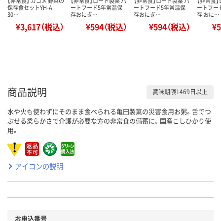
【非常食】 カゴメ 野菜の
【非常食】ロート製薬 ハ
【非常食】ロート製薬 ハ
【非常食】
保存食セットYH-A
ートフード5年常温保
ートフード5年常温保
ートフー
30…
存おにぎ…
存おにぎ…
存 おに…
¥3,617（税込）
¥594（税込）
¥594（税込）
¥
商品説明
賞味期限1469日以上
水や火も使わずにそのまま食べられる亀田製菓の災害食用お粥。舌でつ
ぶせる柔らかさで介護が必要な方の非常食の備蓄に。国産こしひかり使
用。
アイコンの説明
お申込番号