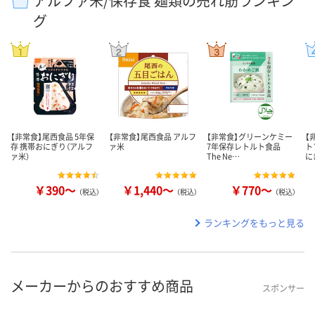
アルファ米/保存食 麺類の売れ筋ランキン
グ
【非常食】尾西食品 5年保
【非常食】尾西食品 アルフ
【非常食】グリーンケミー
【
存 携帯おにぎり（アルフ
ァ米
7年保存レトルト食品
ト
ァ米）
The Ne…
に
￥390～
￥1,440～
￥770～
（税込）
（税込）
（税込）
ランキングをもっと見る
メーカーからのおすすめ商品
スポンサー