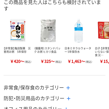
この商品を見た人はこちらも検討されていま
す
数量
数量
数量
カゴへ
カゴへ
カ
【非常食】亀田製菓 災
（備蓄用）スタンドパッ
日本ミネラルウォータ
白子 【非常
害用お粥 5年保存
ク お粥 ヒカリ食品
ー 5年保存水
いらない 保存
食 災…
￥420～
￥325～
￥1,463～
￥15,
（税込）
（税込）
（税込）
非常食/保存食のカテゴリー
防犯・防災用品のカテゴリー
オフィス用品のカテゴリー