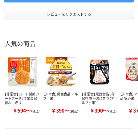
レビューをリクエストする
人気の商品
【非常食】ロート製薬 ハ
【非常食】尾西食品 アル
【非常食】尾西食品 5年
【非常食】
ートフード5年常温保
ファ米
保存 携帯おにぎり（ア
品 安心米
存おにぎり
ルファ米）
￥594～
￥390～
￥390～
￥3
（税込）
（税込）
（税込）