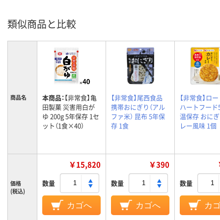
類似商品と比較
本商品：
【非常食】亀
【非常食】尾西食品
【非常食】ロ
商品名
田製菓 災害用白が
携帯おにぎり（アル
ハートフード
ゆ 200g 5年保存 1セ
ファ米） 昆布 5年保
温保存 おにぎ
ット（1食×40）
存 1食
レー風味 1個
￥15,820
￥390
数量
数量
数量
価格
(税込)
カゴへ
カゴへ
カ