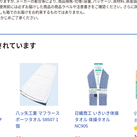
ますが、メーカーの都合等により、商品規格・仕様（容量、パッケージ、原材料、原産
使用前には必ずお届けした商品の商品ラベルや注意書きをご確認ください。さらに詳
ずしも箱でのお届けをお約束するものではありません。
かじめご了承ください。
されています
八ッ矢工業 マフラース
日繊商工 いきいき体操
ナ
ポーツタオル 58507 1
タオル 体操タオル
個
NC905