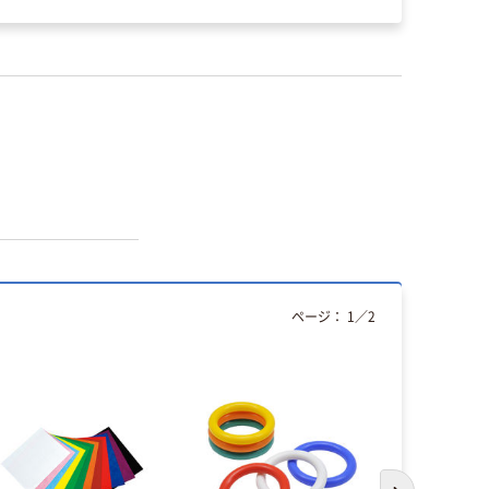
ページ：
1
／
2