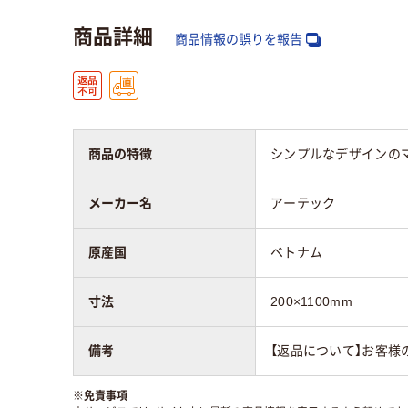
商品詳細
商品情報の誤りを報告
商品の特徴
シンプルなデザインのマ
メーカー名
アーテック
原産国
ベトナム
寸法
200×1100mm
備考
【返品について】お客様
※
免責事項