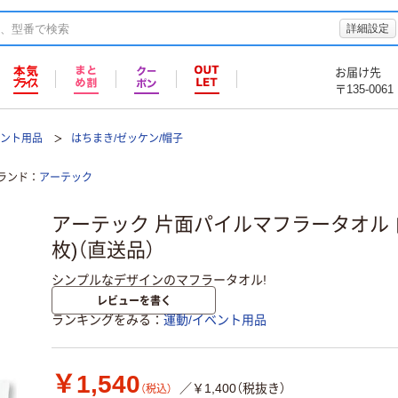
詳細設定
お届け先
〒135-0061
ベント用品
はちまき/ゼッケン/帽子
ランド
アーテック
アーテック 片面パイルマフラータオル 白 5
枚)（直送品）
シンプルなデザインのマフラータオル!
レビューを書く
ランキングをみる
運動/イベント用品
￥1,540
／￥1,400（税抜き）
（税込）