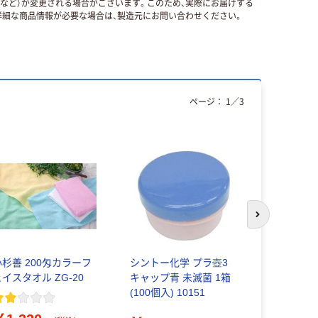
国など）が変更される場合がございます。このため、実際にお届けする
細な商品情報が必要な場合は、製造元にお問い合わせください。
ページ：
1
／
3
オリジ
次のスライド
小杉善 200匁カラーフ
シントー化学 プラ壺3
アスクル 
ェイスタオル ZG-20
キャップ青 未滅菌 1箱
ラ」 養生テ
(100個入) 10151