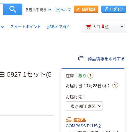
ヘルプ
各種お手続き
0
スイートポイント
あとで買う
カゴ
点
商品情報を印刷する
927 1セット(5
在庫：
あり
お届け日：7月23日（木）
お届け先：
直送品
COMPASS PLUS２