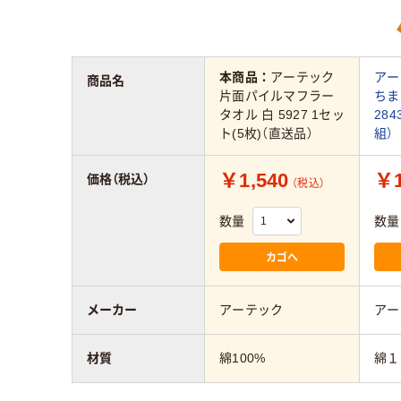
本商品：
アーテック
アー
商品名
片面パイルマフラー
ちま
タオル 白 5927 1セッ
284
ト(5枚)（直送品）
組）
￥1,540
￥1
価格（税込）
（税込）
数量
数量
カゴへ
メーカー
アーテック
アー
材質
綿100%
綿１