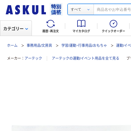
すべて
カテゴリー
履歴・再注文
マイカタログ
クイックオーダー
ホーム
事務用品/文房具
学習/運動・行事用品/おもちゃ
運動/イ
メーカー
アーテック
アーテックの運動/イベント用品を全て見る
ブ