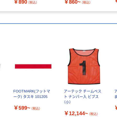
￥890
￥860~
（税込）
（税込）
ケ
FOOTMARK(フットマ
アーテック チームベス
ーク) タスキ 101205
ト ナンバー入 ビブス
（小）
￥599~
（税込）
￥12,144~
（税込）