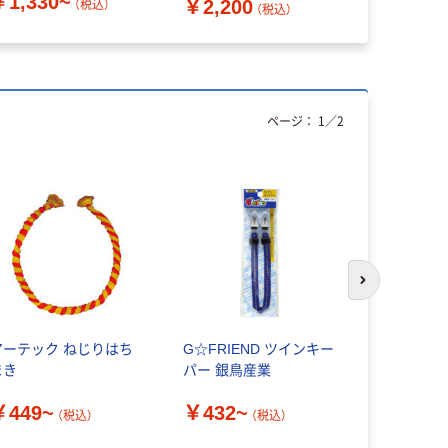
￥1,330~
￥358~
￥2,200
（税込）
（税込）
ページ：
1
／
2
次のスライド
アーテック ねじりはち
G☆FRIEND ツインキー
アーテック
まき
パー 銀鳥産業
ーフラッグ
￥449~
￥432~
￥1,870
（税込）
（税込）