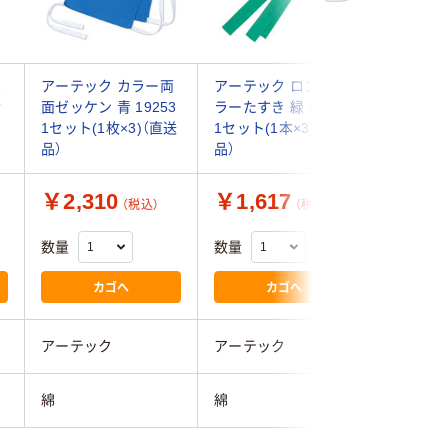
は
アーテック カラー両
アーテック ロングカ
アーテッ
セ
面ゼッケン 青 19253
ラーたすき 緑 19058
ちまき 白 
）
1セット(1枚×3)（直送
1セット(1本×3)（直送
ット(1本
品）
品）
￥2,310
￥1,617
￥1,9
（税込）
（税込）
数量
数量
数量
カゴへ
カゴへ
アーテック
アーテック
アーテッ
綿
綿
綿