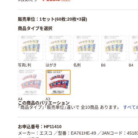
販売単位：1セット(60枚:20枚×3袋)
商品タイプを選択
写真L判
はがき
名刺
B6
B4
A4
A3
この商品のバリエーション
「商品タイプ」「販売単位」違いで 全10商品 あります。
すべて
お申込番号：HP11410
メーカー：エスコ
／型番：EA761HE-49
／JANコード：45183