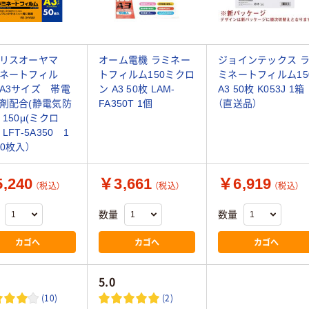
イリスオーヤマ
オーム電機 ラミネー
ジョインテックス 
ネートフィル
トフィルム150ミクロ
ミネートフィルム15
A3サイズ 帯電
ン A3 50枚 LAM-
A3 50枚 K053J 1箱
剤配合(静電気防
FA350T 1個
（直送品）
 150μ(ミクロ
LFT-5A350 1
50枚入）
,240
￥3,661
￥6,919
（税込）
（税込）
（税込）
数量
数量
カゴへ
カゴへ
カゴへ
5.0
(10)
(2)