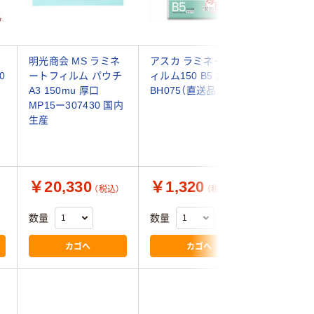
ラ
明光商会 MS ラミネ
アスカ ラミネートフ
【アウト
0
ートフィルム パウチ
ィルム150 B5 20枚
ヨ パウ
A3 150mu 厚口
BH075（直送品）
みしっか
MP15ー307430 国内
A3サイズ 
生産
15F3074
(100枚入
￥20,330
￥1,320
￥22,
（税込）
（税込）
数量
数量
数量
カゴへ
カゴへ