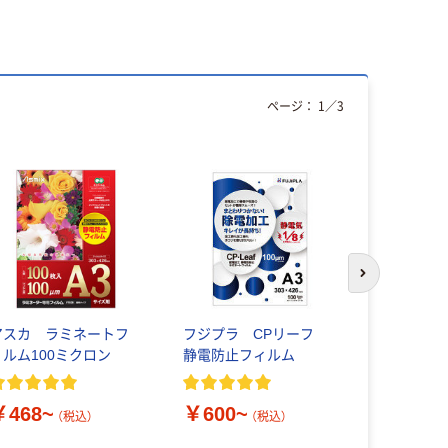
ページ：
1
／
3
次のスライド
アスカ ラミネートフ
フジプラ CPリーフ
ナカバヤシ
ィルム100ミクロン
静電防止フィルム
トフィルム
￥468~
￥600~
￥2,550
（税込）
（税込）