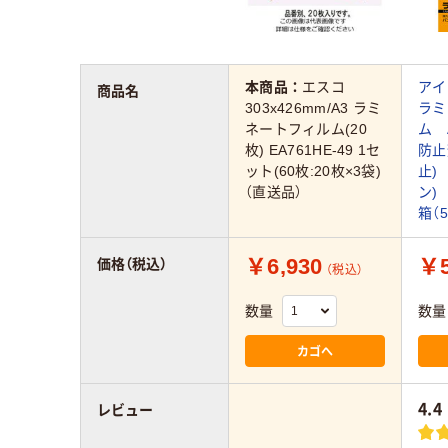
本商品：
エスコ
ア
商品名
303x426mm/A3 ラミ
ラミ
ネートフィルム(20
ム 
枚) EA761HE-49 1セ
防止
ット(60枚:20枚×3袋)
止)
（直送品）
ン) 
箱（
￥6,930
￥5
価格（税込）
（税込）
数量
数量
カゴへ
4.4
レビュー