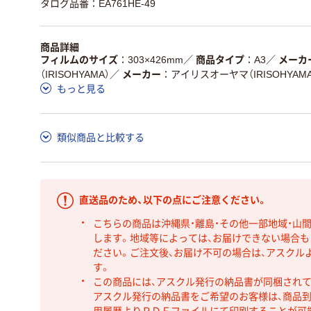
タログ品番：EA761HE-49
商品詳細
フィルムのサイズ
303×426mm
／
商品タイプ
A3
／
メーカ
（IRISOHYAMA）
／
メーカー
アイリスオーヤマ（IRISOHYAMA
もっと見る
類似商品と比較する
直送品のため、以下の点にご注意ください。
こちらの商品は沖縄県・離島・その他一部地域・山
します。地域等によっては、お届けできない場合
ださい。ご注文後、お届け不可の場合は、アスクル
す。
この商品には、アスクル発行の納品書が同梱され
アスクル発行の納品書をご希望のお客様は、商品到
用履歴よりＰＤＦファイルにて印刷することが可