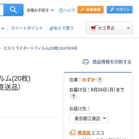
ヘルプ
各種お手続き
0
スイートポイント
あとで買う
カゴ
点
エスコ ラミネートフィルム(20枚) EA761HE
商品情報を印刷する
ルム(20枚)
在庫：
わずか
（直送品）
お届け日：8月24日（月）まで
お届け先：
直送品
エスコ