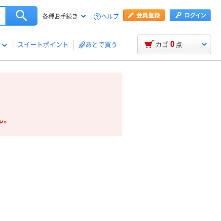
ヘルプ
各種お手続き
0
スイートポイント
あとで買う
カゴ
点
ん。