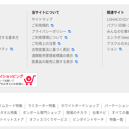
当サイトについて
関連サイト
アスクルについてお気軽にご質問ください
サイトマップ
LOHACO（ロ
ご利用規約
パプリ（印刷・
プライバシーポリシー
みんなの仕事
対する基本方
ご利用環境について
エシラボ（We
ご利用上の注意
アスクルの大
リティ
ション
古物営業法に基づく表記
酒類販売管理者標識の掲示
医薬品の販売に関する表示
イムカード特集
ラミネーター特集
ホワイトボードショップ
パーテーション
タオル特集
ダンボール専門ショップ
現場のチカラ
台車ナビ
すべての働
トイットストア
オフィスづくりサービス
ピンポイントサーチ
特集一覧