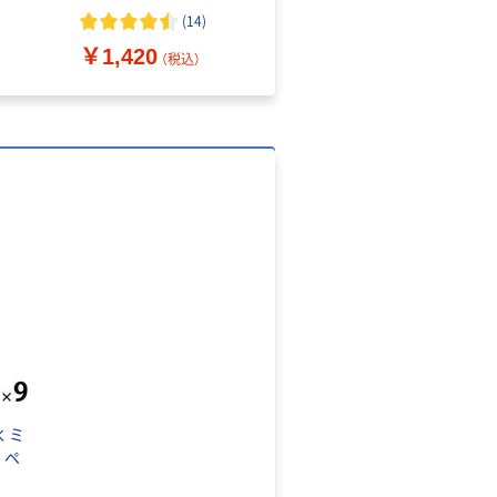
（10枚入り）
オマス素材10％配合
(
14
)
￥1,420
￥616~
（税込）
（税込）
 ミ
 ペ