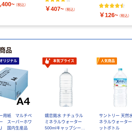
,400~
（税込）
￥407~
（税込）
￥126~
（税込）
商品
オリジナル
本気プライス
人気商品
ー用紙 マルチペ
嬬恋銘水 ナチュラル
サントリー 天然水
ー スーパーホワ
ミネラルウォーター
ネラルウォーター
Ｊ 国内生産品
500mlキャップシール
ットボトル