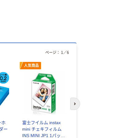
ページ：
1
／
6
人気商品
オリジナル
次のスライドへ
ーホ
富士フイルム instax
ゴミ袋 エコノミータ
ンダー
mini チェキフィルム
イプ 乳白半透明 高密
INS MINI JP1 1パック
度タイプ 詰替用 バイ