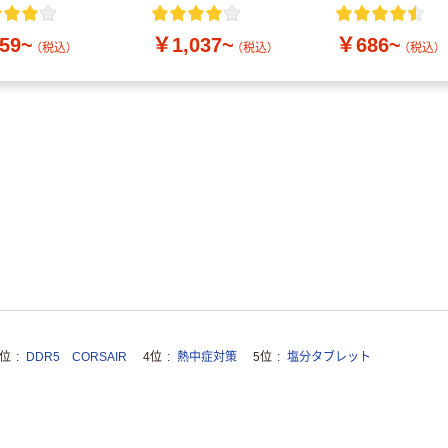
付き／2Lラベルレス
10本
59~
￥1,037~
￥686~
（税込）
（税込）
（税込）
3位
DDR5 CORSAIR
4位
熱中症対策
5位
塩分タブレット