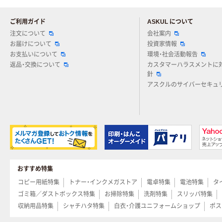
ご利用ガイド
ASKUL について
注文について
会社案内
お届けについて
投資家情報
お支払いについて
環境・社会活動報告
返品・交換について
カスタマーハラスメントに
針
アスクルのサイバーセキュ
おすすめ特集
コピー用紙特集
トナー・インクメガストア
電卓特集
電池特集
タ
ゴミ箱／ダストボックス特集
お掃除特集
洗剤特集
スリッパ特集
収納用品特集
シャチハタ特集
白衣・介護ユニフォームショップ
ポス