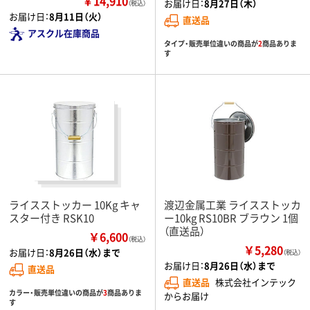
￥14,910
お届け日：
8月27日（木）
（税込）
お届け日：
8月11日（火）
直送品
アスクル在庫商品
タイプ・販売単位違いの商品が
2
商品ありま
す
ライスストッカー 10Kg キャ
渡辺金属工業 ライスストッカ
スター付き RSK10
ー10kg RS10BR ブラウン 1個
（直送品）
￥6,600
（税込）
￥5,280
お届け日：
8月26日（水）まで
（税込）
お届け日：
8月26日（水）まで
直送品
直送品
株式会社インテック
カラー・販売単位違いの商品が
3
商品ありま
からお届け
す