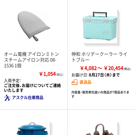
オーム電機 アイロンミトン
伸和 ホリデークーラー ライ
スチームアイロン対応 08-
トブルー
1536 1個
￥4,082
￥20,454
￥1,054
お届け日：
8月27日（木）まで
（税込）
入荷予定：
直送品
ご注文後、お届けについてご連絡
いたします
内容量・販売単位違いの商品が
7
商品ありま
す
アスクル在庫商品