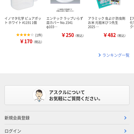
イノマタ化学 ピュアポッ
エンテック ラップいらず
アラミック 虫よけ 防虫剤
【
ト ホワイト #1191 1個
皿カバー No.1541
お米 元祖米びつ先生
化
φ103…
2025 …
ク
￥250
￥482
(
1件
)
（税込）
（税込）
￥170
（税込）
ランキング一覧
アスクルについて
お気軽にご質問ください。
新規会員登録
ログイン