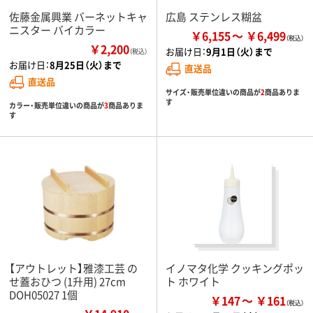
佐藤金属興業 バーネットキャ
広島 ステンレス糊盆
ニスター バイカラー
￥6,155
￥6,499
￥2,200
お届け日：
9月1日（火）まで
（税込）
お届け日：
8月25日（火）まで
直送品
直送品
サイズ・販売単位違いの商品が
2
商品ありま
す
カラー・販売単位違いの商品が
3
商品ありま
す
【アウトレット】雅漆工芸 の
イノマタ化学 クッキングポッ
せ蓋おひつ (1升用) 27cm
ト ホワイト
DOH05027 1個
￥147
￥161