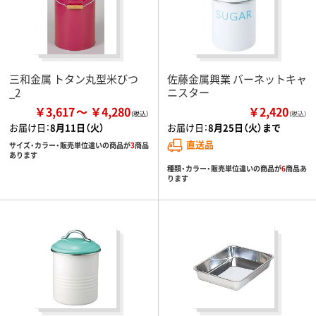
三和金属 トタン丸型米びつ
佐藤金属興業 バーネットキャ
_2
ニスター
￥3,617
￥4,280
￥2,420
（税込）
お届け日：
8月11日（火）
お届け日：
8月25日（火）まで
直送品
サイズ・カラー・販売単位違いの商品が
3
商品
あります
種類・カラー・販売単位違いの商品が
6
商品あ
ります