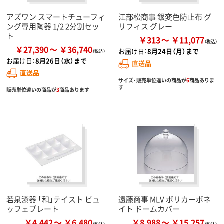
アズワン スマートチューフィ
江部松商事 銀変色防止布 グ
ング専用陶器 1/2 2分割セッ
リフィス グレー
ト
￥313
￥11,077
￥27,390
￥36,740
お届け日：
8月24日（月）まで
お届け日：
8月26日（水）まで
直送品
直送品
サイズ・販売単位違いの商品が
6
商品ありま
す
販売単位違いの商品が
3
商品あります
若泉漆器 「和」テイスト ビュ
遠藤商事 MLV ポリカーボネ
ッフェプレート
イト ドームカバー
￥4,442
￥6,480
￥8,988
￥15,257