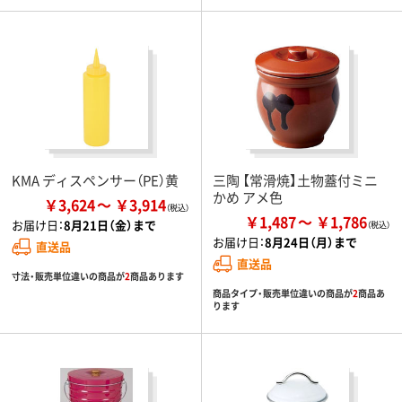
KMA ディスペンサー（PE）黄
三陶 【常滑焼】土物蓋付ミニ
かめ アメ色
￥3,624
￥3,914
￥1,487
￥1,786
お届け日：
8月21日（金）まで
お届け日：
8月24日（月）まで
直送品
直送品
寸法・販売単位違いの商品が
2
商品あります
商品タイプ・販売単位違いの商品が
2
商品あ
ります