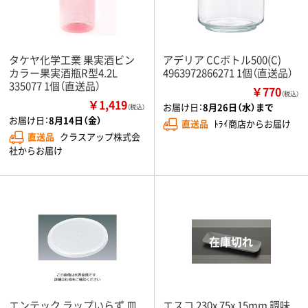
タケヤ化学工業 果実酒ビン
アデリア CCボトル500(C)
カラー果実酒瓶R型4.2L
4963972866271 1個（直送品）
335077 1個（直送品）
￥770
（税込）
￥1,419
お届け日：
8月26日（水）まで
（税込）
お届け日：
8月14日（金）
直送品
ﾄﾗｲ商店からお届け
直送品
クラスアップ株式会
社からお届け
エンテック ラップいらず 皿
エスコ 230x 75x 15mm 調味