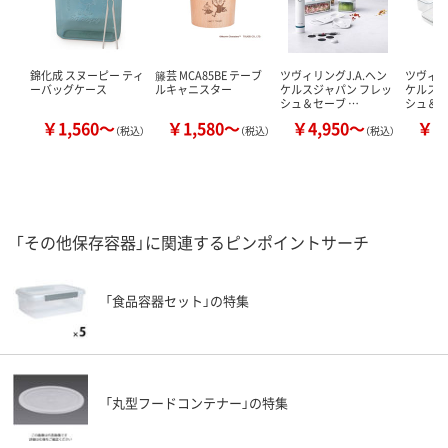
錦化成 スヌーピー ティ
籐芸 MCA85BE テーブ
ツヴィリングJ.A.ヘン
ツヴィリ
ーバッグケース
ルキャニスター
ケルスジャパン フレッ
ケルスジ
シュ＆セーブ …
シュ＆セ
￥1,560～
￥1,580～
￥4,950～
￥9
（税込）
（税込）
（税込）
「その他保存容器」に関連するピンポイントサーチ
「食品容器セット」の特集
「丸型フードコンテナー」の特集