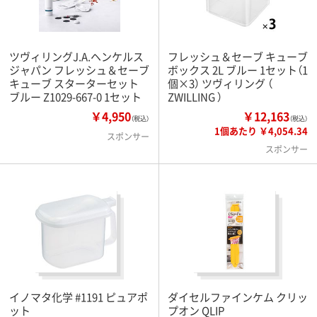
ツヴィリングJ.A.ヘンケルス
フレッシュ＆セーブ キューブ
ジャパン フレッシュ＆セーブ
ボックス 2L ブルー 1セット（1
キューブ スターターセット
個×3） ツヴィリング （
ブルー Z1029-667-0 1セット
ZWILLING ）
￥4,950
￥12,163
（税込）
（税込）
1個あたり ￥4,054.34
スポンサー
スポンサー
イノマタ化学 #1191 ピュアポ
ダイセルファインケム クリッ
ット
プオン QLIP