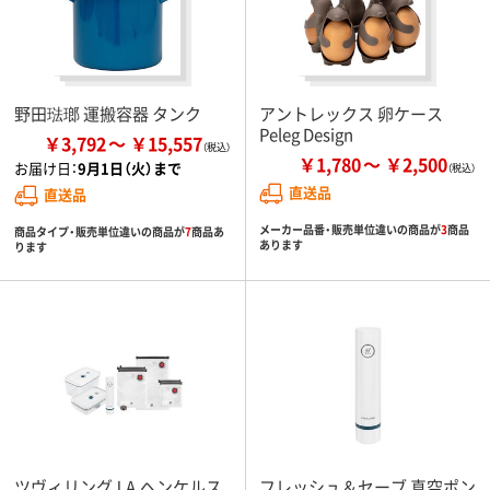
野田琺瑯 運搬容器 タンク
アントレックス 卵ケース
Peleg Design
￥3,792
￥15,557
￥1,780
￥2,500
お届け日：
9月1日（火）まで
直送品
直送品
メーカー品番・販売単位違いの商品が
3
商品
商品タイプ・販売単位違いの商品が
7
商品あ
あります
ります
ツヴィリングJ.A.ヘンケルス
フレッシュ＆セーブ 真空ポン