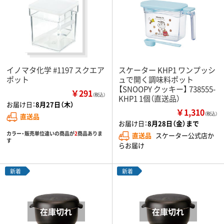
イノマタ化学 #1197 スクエア
スケーター KHP1 ワンプッシ
ポット
ュで開く調味料ポット
【SNOOPY クッキー】 738555-
￥291
（税込）
KHP1 1個（直送品）
お届け日：
8月27日（木）
￥1,310
（税込）
直送品
お届け日：
8月28日（金）まで
カラー・販売単位違いの商品が
2
商品ありま
直送品
スケーター公式店か
す
らお届け
新着
新着