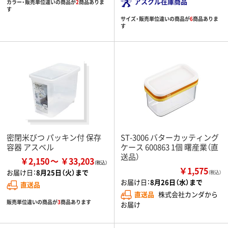
アスクル在庫商品
カラー・販売単位違いの商品が
2
商品ありま
す
サイズ・販売単位違いの商品が
6
商品ありま
す
密閉米びつ パッキン付 保存
ST-3006 バターカッティング
容器 アスベル
ケース 600863 1個 曙産業（直
送品）
￥2,150
￥33,203
￥1,575
お届け日：
8月25日（火）まで
（税込）
お届け日：
8月26日（水）まで
直送品
直送品
株式会社カンダから
販売単位違いの商品が
3
商品あります
お届け