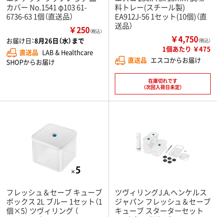
カバー No.1541 φ103 61-
料トレー(スチール製)
6736-63 1個（直送品）
EA912J-56 1セット(10個)（直
送品）
￥250
（税込）
￥4,750
お届け日：
8月26日（水）まで
（税込）
1個あたり ￥475
直送品
LAB & Healthcare
直送品
エスコからお届け
SHOPからお届け
在庫切れです
（次回入荷日未定）
フレッシュ＆セーブ キューブ
ツヴィリングJ.A.ヘンケルス
ボックス 2L ブルー 1セット（1
ジャパン フレッシュ＆セーブ
個×5） ツヴィリング （
キューブ スターターセット