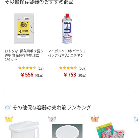
その他保存容器のおすすめ商品
おトクな！保存用ポリ袋 S
マイボンベL 3本パック 1
透明 食品保存や整理に
パック（3本入） ニチネン
250×…
(
17
)
(
557
)
￥556
￥753
（税込）
（税込）
その他保存容器の売れ筋ランキング