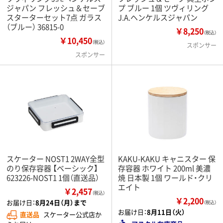
ジャパン フレッシュ＆セーブ
プ ブルー 1個 ツヴィリング
スターターセット7点 ガラス
J.A.ヘンケルスジャパン
（ブルー） 36815-0
￥8,250
（税込）
￥10,450
（税込）
スポンサー
スポンサー
スケーター NOST1 2WAY全型
KAKU-KAKU キャニスター 保
のり保存容器 【ベーシック】
存容器 ホワイト 200ml 美濃
623226-NOST1 1個（直送品）
焼 日本製 1個 ワールド・クリ
エイト
￥2,457
（税込）
￥2,200
お届け日：
8月24日（月）まで
（税込）
お届け日：
8月11日（火）
直送品
スケーター公式店か