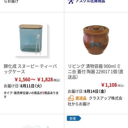
アスクル在庫商品
らお届け
錦化成 スヌーピー ティーバ
リビング 漬物容器 900ml ミ
ッグケース
ニ壺 蓋付 陶器 229017 1個（直
送品）
￥1,560
￥1,828
￥1,108
お届け日：
8月11日（火）
（税込）
お届け日：
8月14日（金）
タイプ・販売単位違いの商品が
2
商品ありま
す
直送品
クラスアップ株式会
社からお届け
新着