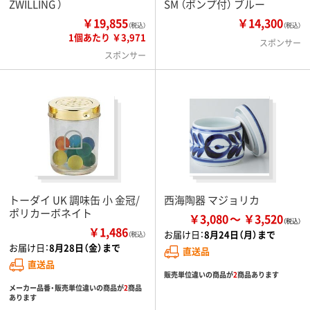
ZWILLING ）
SM （ポンプ付） ブルー
￥19,855
￥14,300
（税込）
（税込）
1個あたり ￥3,971
スポンサー
スポンサー
トーダイ UK 調味缶 小 金冠/
西海陶器 マジョリカ
ポリカーボネイト
￥3,080
￥3,520
￥1,486
お届け日：
8月24日（月）まで
（税込）
お届け日：
8月28日（金）まで
直送品
直送品
販売単位違いの商品が
2
商品あります
メーカー品番・販売単位違いの商品が
2
商品
あります