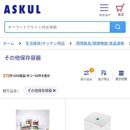
カゴ
メニュー
ホーム
生活雑貨/キッチン用品
調理器具/調理機器/食品運搬
その他保存容器
1
370
件（643商品）中 1～50件を表示
表示切替
絞り込み
並び替え
その他保存容器
絞り込み