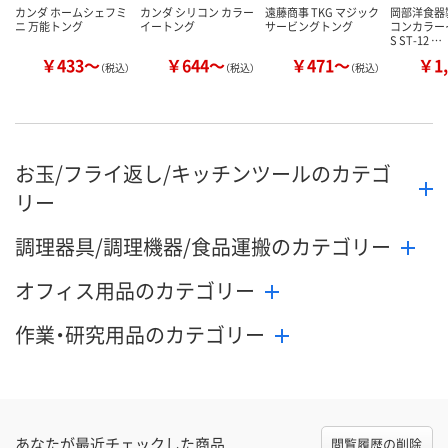
カンダ ホームシェフミ
カンダ シリコン カラー
遠藤商事 TKG マジック
岡部洋食器
ニ 万能トング
イートング
サービングトング
コンカラー
S ST-12 …
￥433～
￥644～
￥471～
￥1,
（税込）
（税込）
（税込）
お玉/フライ返し/キッチンツールのカテゴ
リー
調理器具/調理機器/食品運搬のカテゴリー
オフィス用品のカテゴリー
作業・研究用品のカテゴリー
あなたが最近チェックした商品
閲覧履歴の削除