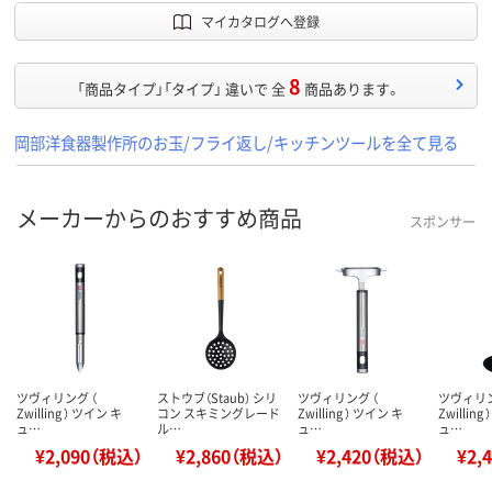
マイカタログへ登録
8
「商品タイプ」「タイプ」 違いで 全
商品あります。
岡部洋食器製作所のお玉/フライ返し/キッチンツールを全て見る
メーカーからのおすすめ商品
スポンサー
ツヴィリング （
ストウブ（Staub） シリ
ツヴィリング （
ツヴィリン
Zwilling ） ツイン キ
コン スキミングレード
Zwilling ） ツイン キ
Zwilling
ュ…
ル…
ュ…
ュ…
¥2,090（税込）
¥2,860（税込）
¥2,420（税込）
¥2,