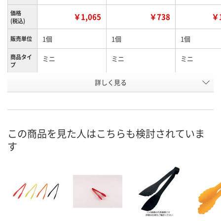
価格
￥1,065
￥738
￥1
(税込)
1個
1個
1個
販売単位
商品タイ
ミニ
ミニ
ミニ
プ
詳しく見る
セサミブラック
パプリカレッド
タイプ
お申込番
HR67166
HR67162
HR67163
号
直送品
2点
2点
在庫
この商品を見た人はこちらも検討されていま
す
8月24日（月）まで
8月11日（火）
8月11日（火）
お届け日
数量
数量
数量
カゴへ
カゴへ
カ