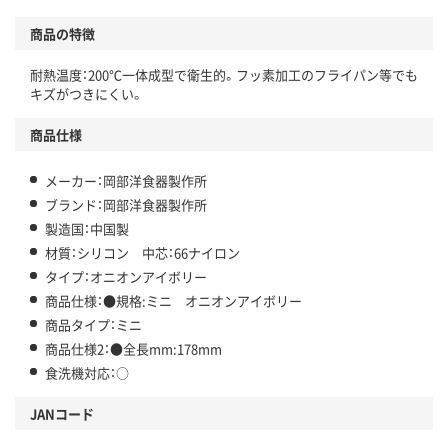
商品の特徴
耐熱温度：200℃一体成型で衛生的。フッ素加工のフライパン等でも
キズがつきにくい。
商品仕様
メーカー：岡部洋食器製作所
ブランド：岡部洋食器製作所
製造国：中国製
材質：シリコン 中芯：66ナイロン
タイプ：オニオンアイボリー
商品仕様：●規格:ミニ オニオンアイボリー
商品タイプ：ミニ
商品仕様2：●全長mm:178mm
食洗機対応：○
JANコード