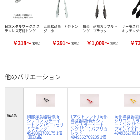
日本メタルワークス ス
江部松商事 万能トン
抗菌 耐熱カラフルト
サーモス（TH
テンレス万能トング
グ 小
ング ブラック
キッチンツ
￥318～
￥291～
￥1,009～
￥7
（税込）
（税込）
（税込）
他のバリエーション
商品名
岡部洋食器製作所
【アウトレット】岡部
岡部洋食器製
シリコン カラーイ
洋食器製作所 シリ
シリコン カ
ートング (ミニ) セサ
コン カラーイート
ートング (ミニ
ミブラック
ング (ミニ) パプリカ
プキンイエロ
4949362709175 1個
レッド
49493627091
（直送品）
4949362709205 1個