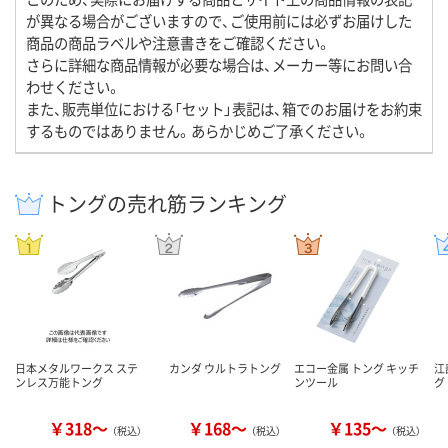
が異なる場合がございますので、ご使用前には必ずお届けした
商品の商品ラベルや注意書きをご確認ください。
さらに詳細な商品情報が必要な場合は、メーカー等にお問い合
わせください。
また、販売単位における「セット」表記は、箱でのお届けをお約束
するものではありません。あらかじめご了承ください。
トングの売れ筋ランキング
日本メタルワークス ステ
カンダ ウルトラトング
エコー金属 トング キッチ
江
ンレス万能トング
ンツール
グ
￥318～
￥168～
￥135～
（税込）
（税込）
（税込）