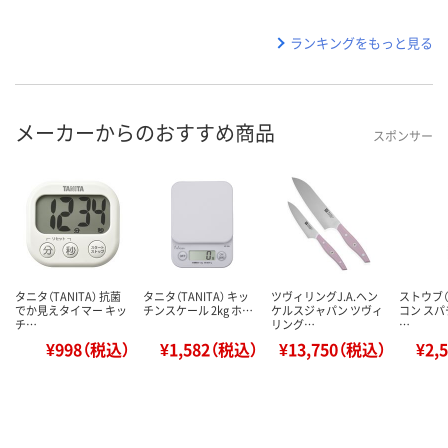
ランキングをもっと見る
メーカーからのおすすめ商品
スポンサー
タニタ（TANITA） 抗菌
タニタ（TANITA） キッ
ツヴィリングJ.A.ヘン
ストウブ（S
でか見えタイマー キッ
チンスケール 2kg ホ…
ケルスジャパン ツヴィ
コン スパ
チ…
リング…
…
¥998（税込）
¥1,582（税込）
¥13,750（税込）
¥2,