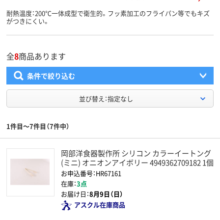
耐熱温度：200℃一体成型で衛生的。フッ素加工のフライパン等でもキズ
がつきにくい。
全
8
商品あります
条件で絞り込む
並び替え：指定なし
1件目～7件目（7件中）
岡部洋食器製作所 シリコン カラーイートング
(ミニ) オニオンアイボリー 4949362709182 1個
お申込番号：HR67161
在庫：
3点
お届け日：
8月9日（日）
アスクル在庫商品