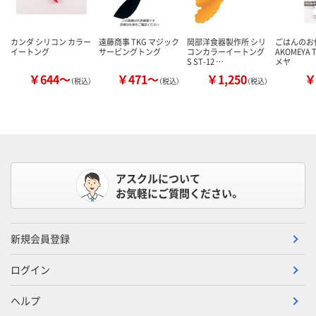
カンダ シリコン カラー
遠藤商事 TKG マジック
岡部洋食器製作所 シリ
ごはんのお
イートング
サービングトング
コンカラーイートング
AKOMEYA 
S ST-12 …
メヤ
￥644～
￥471～
￥1,250
￥
（税込）
（税込）
（税込）
アスクルについて
お気軽にご質問ください。
新規会員登録
ログイン
ヘルプ