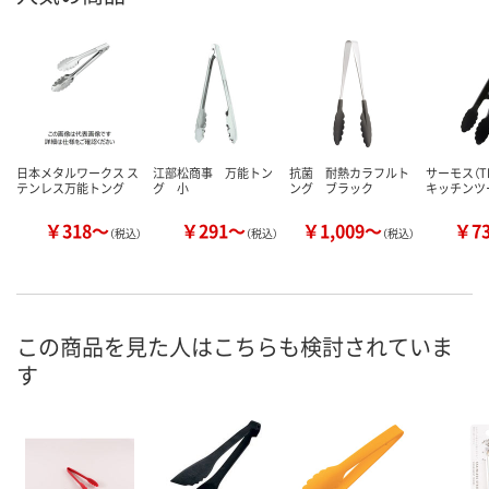
日本メタルワークス ス
江部松商事 万能トン
抗菌 耐熱カラフルト
サーモス（TH
テンレス万能トング
グ 小
ング ブラック
キッチンツ
￥318～
￥291～
￥1,009～
￥7
（税込）
（税込）
（税込）
この商品を見た人はこちらも検討されていま
す