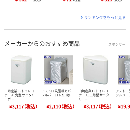
ランキングをもっと見る
メーカーからのおすすめ商品
スポンサー
山崎産業 L・トイレコー
アストロ 洗濯機カバー
山崎産業 L・トイレコー
アストロ
ナー AL角型 サニタリ
シルバー 113-21 1枚…
ナー AL三角型 サニタ
シルバー 1
ーボ…
リー…
¥3,117（税込）
¥2,110（税込）
¥3,117（税込）
¥19,