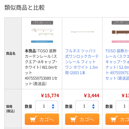
類似商品と比較
本商品：
TOSO 装飾
フルネス ツッパリ
TOSO 装飾
商品名
カーテンレール〈ス
式ワンロックカーテ
レール〈スクエ
クエア・Aキャップ・
ンレール フィット
キャップ・ウ
ホワイト〉W2.0mセ
ワン ホワイト 1.5m
ナット〉S2.0
ット
用 I2003 1本
ト 497555975
4975559753089 1セ
セット（直送品
ット（直送品）
￥15,774
￥3,444
￥13
数量
数量
数量
価格
(税込)
カゴへ
カゴへ
カ