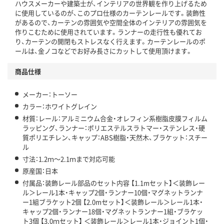
ハウスメーカーや建築士が、インテリアの世界観を作り上げるため
に使用しているのが、このプロ仕様のカーテンレールです。装飾性
があるので、カーテンの雰囲気や空間全体のインテリアの雰囲気を
作りこむために使用されています。ランナーの走行性も優れてお
り、カーテンの開閉もストレスなく行えます。カーテンレールのポ
ールは、金ノコなどでお好み長さにカットして使用頂けます。
商品仕様
メーカー：トーソー
カラー：ホワイトグレイン
材質：レール：アルミニウム合金・オレフィン系樹脂皮膜フィルム
ラッピング、ランナー：ポリエステルスラトマー・ステンレス・硬
質ポリエチレン、キャップ：ABS樹脂・天然木、ブラケット：スチー
ル
寸法：1.2ｍ～2.1ｍまで対応可能
原産国：日本
付属品：装飾レール部品のセット内容 【1.1mセット】＜装飾レー
ル＞レール1本・キャップ2個・ランナー10個・マグネットランナ
ー1組ブラケット2個 【2.0mセット】＜装飾レール＞レール1本・
キャップ2個・ランナー18個・マグネットランナー1組・ブラケッ
ト3個 【3.0ｍセット】 ＜装飾レール＞レール1本・ジョイント1個・