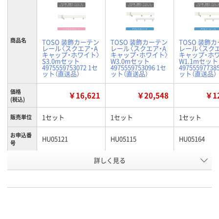
商品名
TOSO 装飾カーテン
TOSO 装飾カーテン
TOSO 装飾
レール〈スクエア・A
レール〈スクエア・A
レール〈スクエ
キャップ・ホワイト〉
キャップ・ホワイト〉
キャップ・ホ
S3.0mセット
W3.0mセット
W1.1mセット
4975559753072 1セ
4975559753096 1セ
49755597738
ット（直送品）
ット（直送品）
ット（直送品）
価格
￥16,621
￥20,548
￥12
(税込)
1セット
1セット
1セット
販売単位
お申込番
HU05121
HU05115
HU05164
号
詳しく見る
直送品
直送品
直送品
在庫
8月24日（月）まで
8月24日（月）まで
お届け日
数量
数量
お取り扱い終