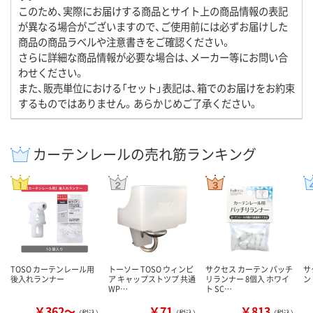
このため、実際にお届けする商品とサイト上の商品情報の表記
が異なる場合がございますので、ご使用前には必ずお届けした
商品の商品ラベルや注意書きをご確認ください。
さらに詳細な商品情報が必要な場合は、メーカー等にお問い合
わせください。
また、販売単位における「セット」表記は、箱でのお届けをお約束
するものではありません。あらかじめご了承ください。
カーテンレールの売れ筋ランキング
TOSO カーテンレール用
トーソー TOSO ウィンピ
サクセス カーテン パッチ
サ
後入れランナー
ア キャップストツプ 共通
リランナー 8個入 ホワイ
ン
WP…
ト SC…
￥362～
￥71
￥813
（税込）
（税込）
（税込）