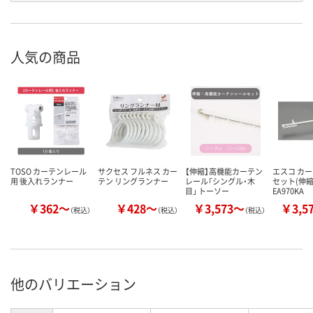
人気の商品
TOSO カーテンレール
サクセス フルネス カー
【伸縮】高機能カーテン
エスコ カ
用 後入れランナー
テン リングランナー
レール「シングル・木
セット(伸縮
目」 トーソー
EA970KA
￥362～
￥428～
￥3,573～
￥3,5
（税込）
（税込）
（税込）
他のバリエーション