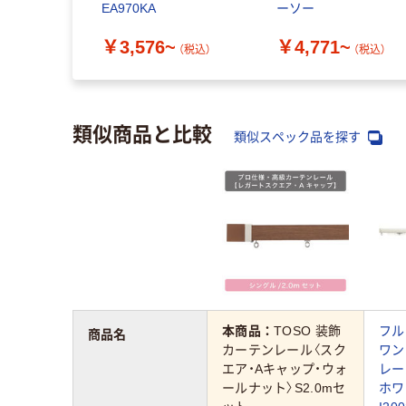
EA970KA
ーソー
￥3,576~
￥4,771~
（税込）
（税込）
類似商品と比較
類似スペック品を探す
本商品：
TOSO 装飾
フル
商品名
カーテンレール〈スク
ワン
エア・Aキャップ・ウォ
レー
ールナット〉S2.0mセ
ホワ