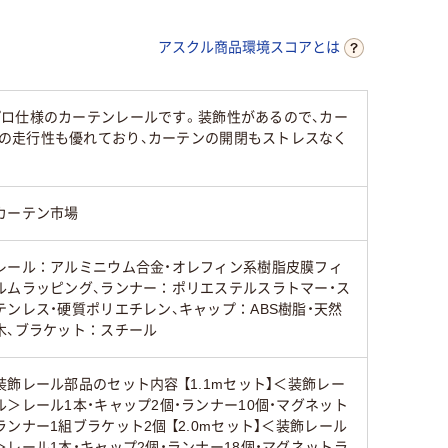
アスクル商品環境スコアとは
ロ仕様のカーテンレールです。装飾性があるので、カー
の走行性も優れており、カーテンの開閉もストレスなく
カーテン市場
レール：アルミニウム合金・オレフィン系樹脂皮膜フィ
ルムラッピング、ランナー：ポリエステルスラトマー・ス
テンレス・硬質ポリエチレン、キャップ：ABS樹脂・天然
木、ブラケット：スチール
装飾レール部品のセット内容 【1.1mセット】＜装飾レー
ル＞レール1本・キャップ2個・ランナー10個・マグネット
ランナー1組ブラケット2個 【2.0mセット】＜装飾レール
＞レール1本・キャップ2個・ランナー18個・マグネットラ