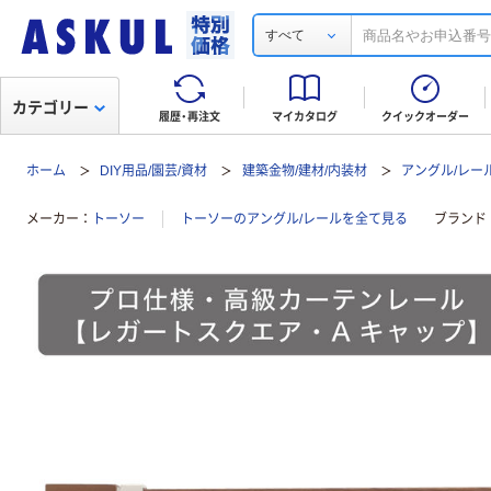
すべて
カテゴリー
履歴・再注文
マイカタログ
クイックオーダー
ホーム
DIY用品/園芸/資材
建築金物/建材/内装材
アングル/レー
メーカー
トーソー
トーソーのアングル/レールを全て見る
ブランド