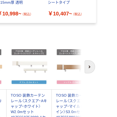
.15mm厚 透明
シートタイプ
ールにブラ
取付けるた
￥10,998~
￥10,407~
￥282
zai43670
（税込）
（税込）
（
次へ
TOSO 装飾カーテン
TOSO 装飾カーテン
TOSO 
キ
レール〈スクエア・Aキ
レール〈スクエア・Aキ
レール〈
ャップ・ホワイト〉
ャップ・マイルドグレ
ャップ・
W2.0mセット
イン〉S3.0mセット
ト〉W2.