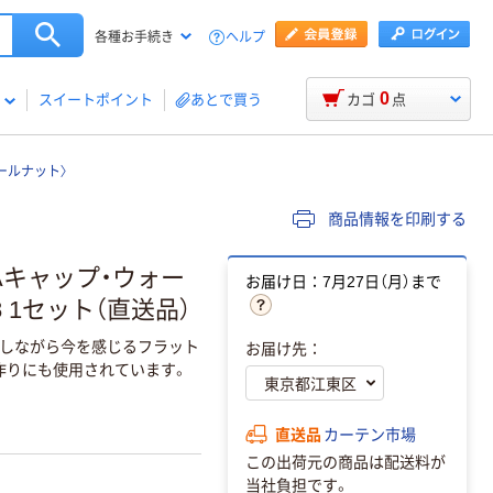
ヘルプ
各種お手続き
0
スイートポイント
あとで買う
カゴ
点
ールナット〉
商品情報を印刷する
Aキャップ・ウォー
お届け日：7月27日（月）まで
88 1セット（直送品）
しながら今を感じるフラット
お届け先：
作りにも使用されています。
直送品
カーテン市場
この出荷元の商品は配送料が
当社負担です。