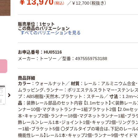
￥13,970
／￥12,700（税抜き）
（税込）
販売単位：1セット
この商品のバリエーション
すべてのバリエーションを見る
お申込番号：HU05116
メーカー：トーソー
／型番：4975559753188
商品詳細
カラー
ウォールナット
／
材質
レール：アルミニウム合金
ムラッピング、ランナー：ポリエステルスラトマー・ステンレス
プ：ABS樹脂・天然木、ブラケット：スチール
／
寸法
1.2ｍ
品
装飾レール部品のセット内容 【1.1mセット】＜装飾レール
ンナー10個・マグネットランナー1組ブラケット2個 【2.0mセ
本・キャップ2個・ランナー18個・マグネットランナー1組・ブラケッ
飾レール＞レール1本・ジョイント1個・キャップ2個・リングラ
ー1組・ブラケット5個 〇ダブルタイプの場合は、下記のレールの
機能性レール】レール1本・キャップ2個・ランナー9個・サイド