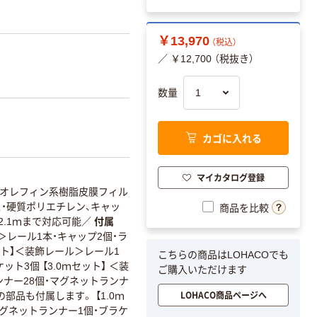
￥13,970
（税込）
／ ￥12,700 （税抜き）
数量
カゴに入れる
マイカタログ登録
・オレフィン系樹脂皮膜フィル
・硬質ポリエチレン、キャッ
商品を比較
～2.1ｍまで対応可能
／
付属
＞レール1本・キャップ2個・ラ
ット】＜装飾レール＞レール1
こちらの商品はLOHACOでも
ト3個 【3.0ｍセット】 ＜装
ご購入いただけます
ンナー28個・マグネットランナ
LOHACO商品ページへ
部品も付属します。 【1.0ｍ
マグネットランナー1個・ブラケ