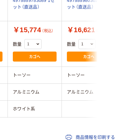
セ
4975559753089 1セ
4975559803029 1セ
4975559
ット（直送品）
ット（直送品）
ット（直
￥15,774
￥16,621
￥15,
（税込）
（税込）
数量
数量
数量
カゴへ
カゴへ
トーソー
トーソー
トーソー
アルミニウム
アルミニウム
アルミニ
ホワイト系
ブラウン
商品情報を印刷する