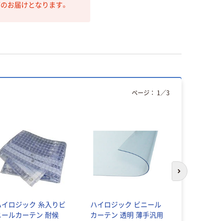
第のお届けとなります。
ページ：
1
／
3
次のスライド
ハイロジック 糸入りビ
ハイロジック ビニール
TOSO カ
ニールカーテン 耐候
カーテン 透明 薄手汎用
取付け金具: