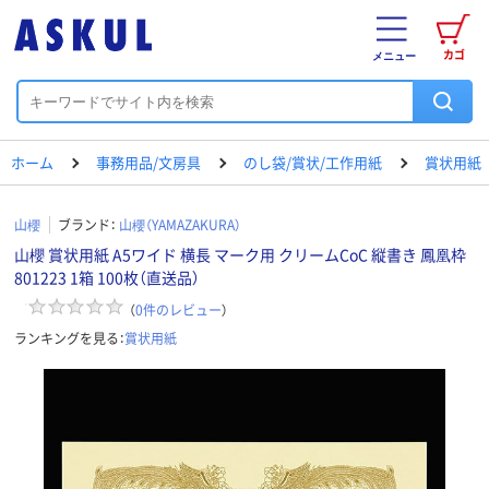
カゴ
メニュー
ホーム
事務用品/文房具
のし袋/賞状/工作用紙
賞状用紙
山櫻
ブランド：
山櫻（YAMAZAKURA）
山櫻 賞状用紙 A5ワイド 横長 マーク用 クリームCoC 縦書き 鳳凰枠
801223 1箱 100枚（直送品）
（
0
件のレビュー
）
ランキングを見る：
賞状用紙