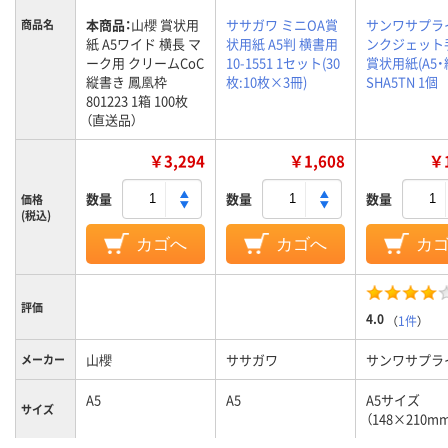
本商品：
山櫻 賞状用
ササガワ ミニOA賞
サンワサプラ
商品名
紙 A5ワイド 横長 マ
状用紙 A5判 横書用
ンクジェット
ーク用 クリームCoC
10-1551 1セット(30
賞状用紙(A5・縦
縦書き 鳳凰枠
枚:10枚×3冊)
SHA5TN 1個
801223 1箱 100枚
（直送品）
￥3,294
￥1,608
￥1
数量
数量
数量
価格
(税込)
カゴへ
カゴへ
カ
評価
4.0
（
1件
）
山櫻
ササガワ
サンワサプラ
メーカー
A5
A5
A5サイズ
サイズ
（148×210m