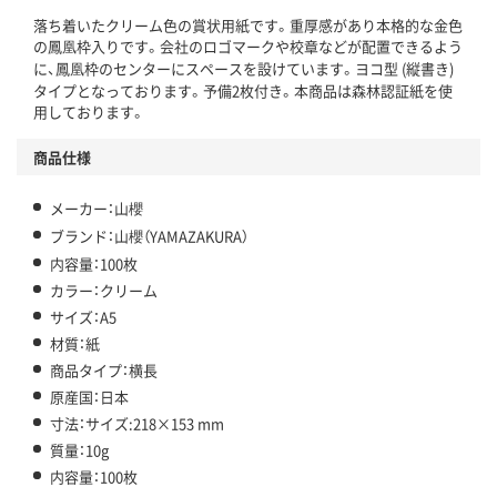
落ち着いたクリーム色の賞状用紙です。重厚感があり本格的な金色
の鳳凰枠入りです。会社のロゴマークや校章などが配置できるよう
に、鳳凰枠のセンターにスペースを設けています。ヨコ型 (縦書き)
タイプとなっております。予備2枚付き。本商品は森林認証紙を使
用しております。
商品仕様
メーカー：山櫻
ブランド：山櫻（YAMAZAKURA）
内容量：100枚
カラー：クリーム
サイズ：A5
材質：紙
商品タイプ：横長
原産国：日本
寸法：サイズ:218×153 mm
質量：10g
内容量：100枚