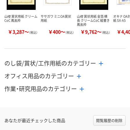
カゴへ
カゴへ
カ
山櫻 賞状用紙 クリーム
ササガワ ミニOA賞状
山櫻 賞状用紙 金箔 横
オキナ OA
CoC 鳳凰枠
用紙
長 クリームCoC 縦書き
紙 SX-A5
鳳凰枠
￥3,287～
￥400～
￥9,762～
￥4,4
（税込）
（税込）
（税込）
のし袋/賞状/工作用紙のカテゴリー
オフィス用品のカテゴリー
作業・研究用品のカテゴリー
あなたが最近チェックした商品
閲覧履歴の削除