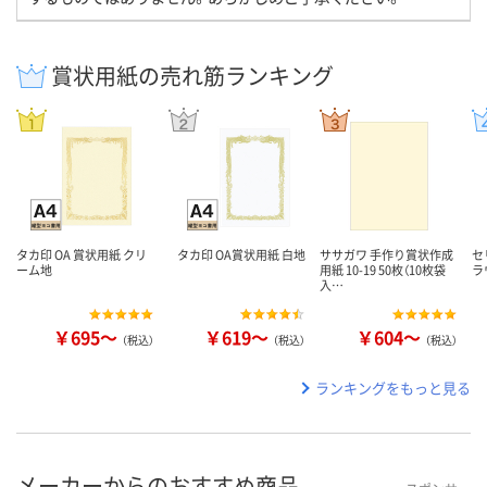
賞状用紙の売れ筋ランキング
タカ印 OA 賞状用紙 クリ
タカ印 OA賞状用紙 白地
ササガワ 手作り賞状作成
セ
ーム地
用紙 10-19 50枚（10枚袋
ラ
入…
￥695～
￥619～
￥604～
（税込）
（税込）
（税込）
ランキングをもっと見る
メーカーからのおすすめ商品