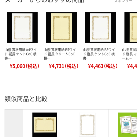
スポンサー
山櫻 賞状用紙 A4ワイ
山櫻 賞状用紙 B5ワイ
山櫻 賞状用紙 B5ワイ
山櫻 賞状
ド 縦長 ケントCoC 横
ド 縦長 クリームCoC
ド 縦長 ケントCoC 横
ド 縦長 
書…
横…
書…
ーム…
¥5,060（税込）
¥4,731（税込）
¥4,463（税込）
¥4,
類似商品と比較