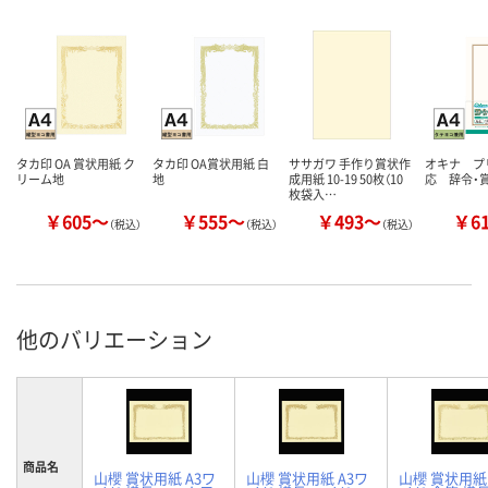
タカ印 OA 賞状用紙 ク
タカ印 OA賞状用紙 白
ササガワ 手作り賞状作
オキナ プ
リーム地
地
成用紙 10-19 50枚（10
応 辞令・
枚袋入…
￥605～
￥555～
￥493～
￥6
（税込）
（税込）
（税込）
他のバリエーション
商品名
山櫻 賞状用紙 A3ワ
山櫻 賞状用紙 A3ワ
山櫻 賞状用紙 