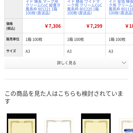
イド 横長 マーク用
イド 横長 ワイドマ
イド 金箔 横
クリームCoC 縦書き
ーク用 クリームCoC
ク用 クリーム
鳳凰枠 801221 1箱
鳳凰枠 801220 1箱
鳳凰枠 80111
100枚（直送品）
100枚（直送品）
100枚（直送品
価格
￥7,306
￥7,299
￥18
(税込)
1箱 100枚
1箱 100枚
1箱 100枚
販売単位
A3
A3
A3
サイズ
詳しく見る
横長
横長 ワイドマーク
横長 金箔
商品タイ
プ
用
お申込番
HU05671
HU05673
HU05656
号
この商品を見た人はこちらも検討されていま
直送品
直送品
直送品
在庫
す
8月21日（金）まで
8月21日（金）まで
8月21日（金）
お届け日
数量
数量
数量