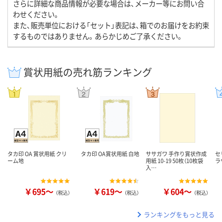
さらに詳細な商品情報が必要な場合は、メーカー等にお問い合
わせください。
また、販売単位における「セット」表記は、箱でのお届けをお約束
するものではありません。あらかじめご了承ください。
賞状用紙の売れ筋ランキング
タカ印 OA 賞状用紙 クリ
タカ印 OA賞状用紙 白地
ササガワ 手作り賞状作成
セ
ーム地
用紙 10-19 50枚（10枚袋
ラ
入…
￥695～
￥619～
￥604～
（税込）
（税込）
（税込）
ランキングをもっと見る