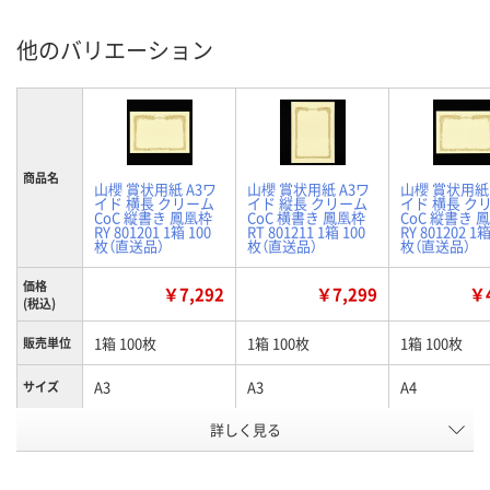
他のバリエーション
商品名
山櫻 賞状用紙 A3ワ
山櫻 賞状用紙 A3ワ
山櫻 賞状用紙 
イド 横長 クリーム
イド 縦長 クリーム
イド 横長 ク
CoC 縦書き 鳳凰枠
CoC 横書き 鳳凰枠
CoC 縦書き 
RY 801201 1箱 100
RT 801211 1箱 100
RY 801202 1箱
枚（直送品）
枚（直送品）
枚（直送品）
価格
￥7,292
￥7,299
￥4
(税込)
1箱 100枚
1箱 100枚
1箱 100枚
販売単位
A3
A3
A4
サイズ
商品タイ
詳しく見る
横長
縦長
横長
プ
お申込番
HU05664
HU06298
HU05663