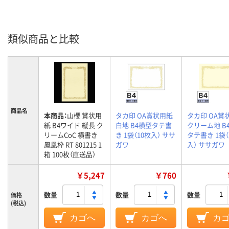
類似商品と比較
商品名
本商品：
山櫻 賞状用
タカ印 OA賞状用紙
タカ印 OA賞
紙 B4ワイド 縦長 ク
白地 B4横型タテ書
クリーム地 B
リームCoC 横書き
き 1袋（10枚入） ササ
タテ書き 1袋（
鳳凰枠 RT 801215 1
ガワ
入） ササガワ
箱 100枚（直送品）
￥5,247
￥760
数量
数量
数量
価格
(税込)
カゴへ
カゴへ
カ