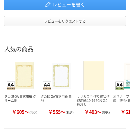
レビューを書く
レビューをリクエストする
人気の商品
タカ印 OA 賞状用紙 ク
タカ印 OA賞状用紙 白
ササガワ 手作り賞状作
オキナ プ
リーム地
地
成用紙 10-19 50枚（10
応 辞令・
枚袋入…
￥605～
￥555～
￥493～
￥6
（税込）
（税込）
（税込）