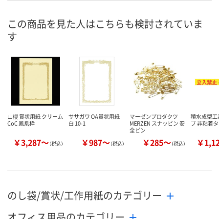
号
この商品を見た人はこちらも検討されていま
直送品
直送品
直送品
在庫
す
8月20日（木）まで
8月20日（木）まで
8月20日（木）
お届け日
数量
数量
数量
カゴへ
カゴへ
カ
山櫻 賞状用紙 クリーム
ササガワ OA賞状用紙
マーゼンプロダクツ
積水成型工
CoC 鳳凰枠
白 10-1
MERZEN スナッピン 安
プ 非粘着
全ピン
￥3,287～
￥987～
￥285～
￥1,1
（税込）
（税込）
（税込）
のし袋/賞状/工作用紙のカテゴリー
オフィス用品のカテゴリー