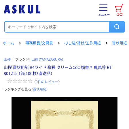
カゴ
メニュー
ホーム
事務用品/文房具
のし袋/賞状/工作用紙
賞状用紙
山櫻
ブランド：
山櫻（YAMAZAKURA）
山櫻 賞状用紙 B4ワイド 縦長 クリームCoC 横書き 鳳凰枠 RT
801215 1箱 100枚（直送品）
（
0
件のレビュー
）
ランキングを見る：
賞状用紙