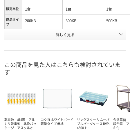
1台
1台
1台
販売単位
商品タイ
200KB
300KB
500KB
プ
お申込番
詳しく見る
HU24485
HU09064
HU09117
号
直送品
直送品
直送品
在庫
8月26日（水）まで
8月26日（水）まで
8月26日（水）
お届け日
この商品を見た人はこちらも検討されていま
す
数量
数量
数量
カゴへ
カゴへ
カ
乾電池 単4形 アル
コクヨ ホワイトボード
リングスター リムーバ
金沢車輌 
カリ乾電池 北欧パッ
軽量タイプ 無地
ブルパーツケース RVP-
段台車 フ
ケージ アスクルオ
4500 1…
キ付