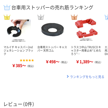
台車用ストッパーの売れ筋ランキング
マルイチ キャスパー2nd
台車用ストッパー キャス
トラスコ中山 TRUSCO キ
エ
ジェネレーション ブラッ
パー 天然ゴム
ャスター用車止め“とめた
用
ク
ろう”…
E
￥498～
￥1,389～
（税込）
（税込）
￥385～
（税込）
ランキングをもっと見る
レビュー（0件）