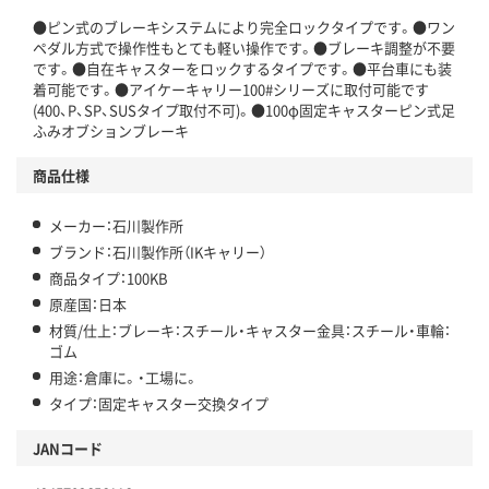
●ピン式のブレーキシステムにより完全ロックタイプです。●ワン
ペダル方式で操作性もとても軽い操作です。●ブレーキ調整が不要
です。●自在キャスターをロックするタイプです。●平台車にも装
着可能です。●アイケーキャリー100#シリーズに取付可能です
(400、P、SP、SUSタイプ取付不可)。●100φ固定キャスターピン式足
ふみオブションブレーキ
商品仕様
メーカー：石川製作所
ブランド：石川製作所（IKキャリー）
商品タイプ：100KB
原産国：日本
材質/仕上：ブレーキ：スチール・キャスター金具：スチール・車輪：
ゴム
用途：倉庫に。・工場に。
タイプ：固定キャスター交換タイプ
JANコード