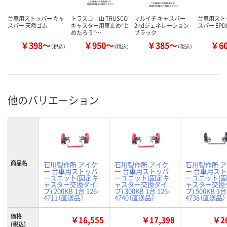
台車用ストッパー キャ
トラスコ中山 TRUSCO
マルイチ キャスパー
台車用スト
スパー 天然ゴム
キャスター用車止め“と
2ndジェネレーション
スパー EPD
めたろう”…
ブラック
￥398～
￥950～
￥385～
￥6
（税込）
（税込）
（税込）
他のバリエーション
商品名
石川製作所 アイケ
石川製作所 アイケ
石川製作所 
ー 台車用ストッパ
ー 台車用ストッパ
ー 台車用ス
ーユニット(固定キ
ーユニット(固定キ
ーユニット(
ャスター交換タイ
ャスター交換タイ
ャスター交換
プ) 200KB 1台 126-
プ) 300KB 1台 126-
プ) 500KB 1台
4711（直送品）
4740（直送品）
4738（直送品）
価格
￥16,555
￥17,398
￥26
(税込)