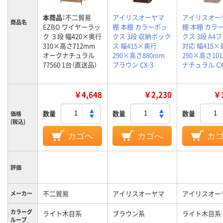
本商品：
不二貿易
アイリスオーヤマ
アイリスオー
商品名
EZBO ワイヤーラッ
棚 本棚 カラーボッ
棚 本棚 カラ
ク ３段 幅420×奥行
クス 3段 収納ボック
クス 3段 A4
310×高さ712mm
ス 幅415×奥行
対応 幅415×
オークナチュラル
290×高さ880mm
290×高さ10
77560 1台（直送品）
ブラウン CX-3
ナチュラル CX
￥4,648
￥2,230
￥3
数量
数量
数量
価格
(税込)
カゴへ
カゴへ
カ
評価
不二貿易
アイリスオーヤマ
アイリスオー
メーカー
カラーグ
ライト木目系
ブラウン系
ライト木目系
ループ