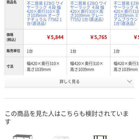
商品名
不二貿易 EZBO ワイ
不二貿易 EZBO ワイ
不二貿易 EZB
ヤーラック ４段 幅
ヤーラック ４段 幅
ヤーラック ４
420×奥行310×高
420×奥行310×高
420×奥行31
さ1039mm オーク
さ1039mm グレー
さ1039mm 
ナチュラル 77562 1
77552 1台（直送品）
アムブラウン 7
台（直送品）
1台（直送品）
価格
￥5,844
￥5,765
￥5
(税込)
1台
1台
1台
販売単位
幅420×奥行310×
幅420×奥行310×
幅420×奥行3
寸法
高さ1039mm
高さ1039mm
高さ1039mm
詳しく見る
オークナチュラル
グレー
ミディアムブ
カラー
お申込番
HX33420
HX33919
HX34619
号
直送品
直送品
直送品
在庫
この商品を見た人はこちらも検討されていま
す
8月24日（月）まで
8月24日（月）まで
8月24日（月）
お届け日
数量
数量
数量