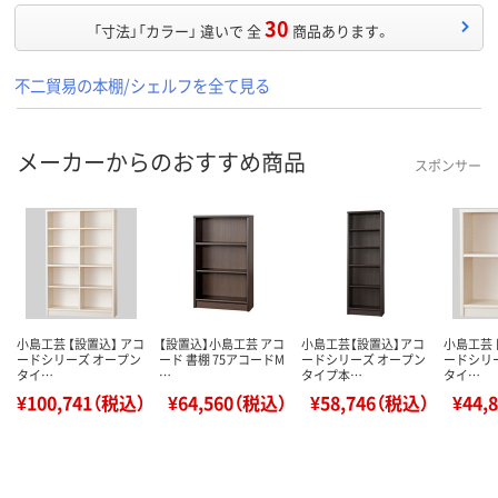
30
「寸法」「カラー」 違いで 全
商品あります。
不二貿易の本棚/シェルフを全て見る
メーカーからのおすすめ商品
スポンサー
小島工芸 【設置込】 アコ
【設置込】小島工芸 アコ
小島工芸【設置込】アコ
小島工芸 
ードシリーズ オープン
ード 書棚 75アコードM
ードシリーズ オープン
ードシリ
タイ…
…
タイプ本…
タイ…
¥100,741（税込）
¥64,560（税込）
¥58,746（税込）
¥44,