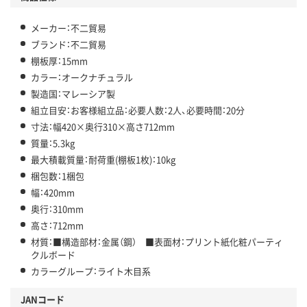
メーカー：不二貿易
ブランド：不二貿易
棚板厚：15mm
カラー：オークナチュラル
製造国：マレーシア製
組立目安：お客様組立品：必要人数：2人、必要時間：20分
寸法：幅420×奥行310×高さ712mm
質量：5.3kg
最大積載質量：耐荷重(棚板1枚)：10kg
梱包数：1梱包
幅：420mm
奥行：310mm
高さ：712mm
材質：■構造部材：金属（鋼） ■表面材：プリント紙化粧パーティ
クルボード
カラーグループ：ライト木目系
JANコード