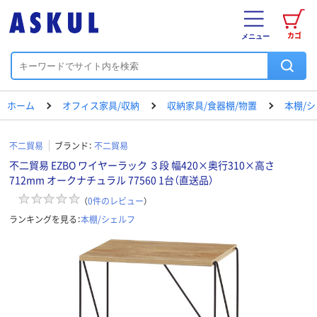
カゴ
メニュー
ホーム
オフィス家具/収納
収納家具/食器棚/物置
本棚/
不二貿易
ブランド：
不二貿易
不二貿易 EZBO ワイヤーラック ３段 幅420×奥行310×高さ
712mm オークナチュラル 77560 1台（直送品）
（
0
件のレビュー
）
ランキングを見る：
本棚/シェルフ