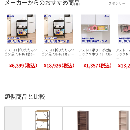
メーカーからのおすすめ商品
スポンサー
アストロ 折りたたみワ
アストロ 折りたたみワ
アストロ 吊り下げ収納
アストロ
ゴン 黒 731-16 1個（…
ゴン 黒 731-16 1セッ…
ラック M ホワイト 731-
ラック M 
…
…
¥6,399（税込）
¥18,926（税込）
¥1,357（税込）
¥13,
類似商品と比較