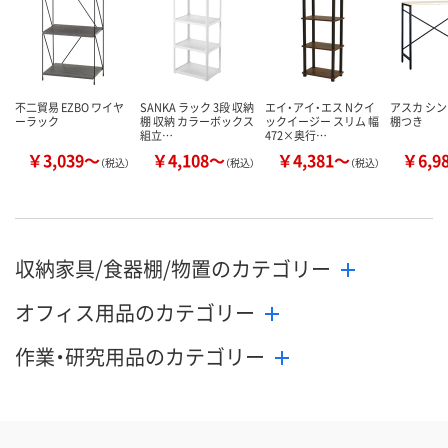
カゴへ
カゴへ
カ
不二貿易 EZBO ワイヤ
SANKA ラック 3段 収納
エイ・アイ・エス Nクイ
アスカ シ
ーラック
棚 収納 カラーボックス
ックイージー スリム 幅
棚つき
組立…
472×奥行…
￥3,039～
￥4,108～
￥4,381～
￥6,9
（税込）
（税込）
（税込）
収納家具/食器棚/物置のカテゴリー
オフィス用品のカテゴリー
作業・研究用品のカテゴリー