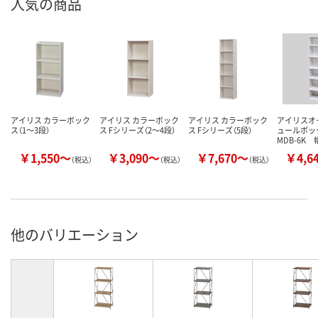
人気の商品
アイリス カラーボック
アイリス カラーボック
アイリス カラーボック
アイリスオ
ス（1～3段）
ス Fシリーズ（2～4段）
ス Fシリーズ（5段）
ュールボッ
MDB-6K 
￥1,550～
￥3,090～
￥7,670～
￥4,6
（税込）
（税込）
（税込）
他のバリエーション