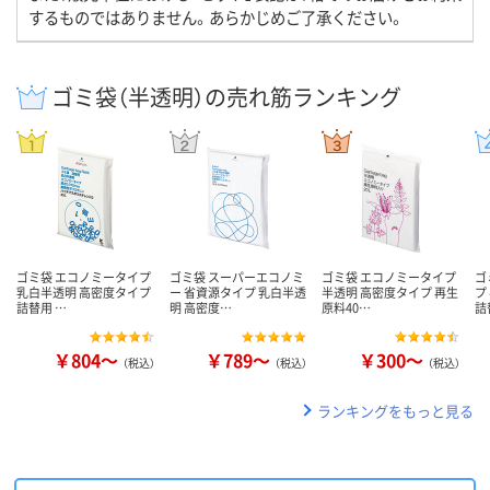
するものではありません。あらかじめご了承ください。
ゴミ袋（半透明）の売れ筋ランキング
ゴミ袋 エコノミータイプ
ゴミ袋 スーパーエコノミ
ゴミ袋 エコノミータイプ
ゴ
乳白半透明 高密度タイプ
ー 省資源タイプ 乳白半透
半透明 高密度タイプ 再生
プ
詰替用 …
明 高密度…
原料40…
詰
￥804～
￥789～
￥300～
（税込）
（税込）
（税込）
ランキングをもっと見る