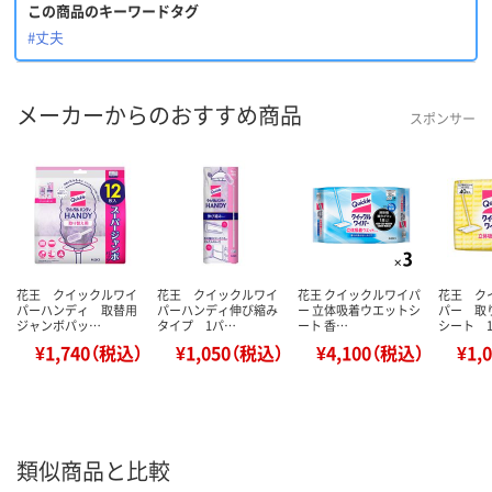
この商品のキーワードタグ
#丈夫
メーカーからのおすすめ商品
スポンサー
花王 クイックルワイ
花王 クイックルワイ
花王 クイックルワイパ
花王 ク
パーハンディ 取替用
パーハンディ伸び縮み
ー 立体吸着ウエットシ
パー 取
ジャンボパッ…
タイプ 1パ…
ート 香…
シート 
¥1,740（税込）
¥1,050（税込）
¥4,100（税込）
¥1,
類似商品と比較