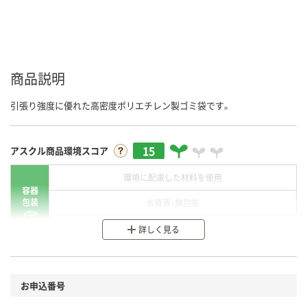
商品説明
引張り強度に優れた高密度ポリエチレン製ゴミ袋です。
15
アスクル商品環境スコア
環境に配慮した材料を使用
容器
包装
省資源・無包装
分別・リサイクルしやすい設計
詳しく見る
環境に配慮した材料を使用
商品
お申込番号
本体
省資源・省エネ・節水