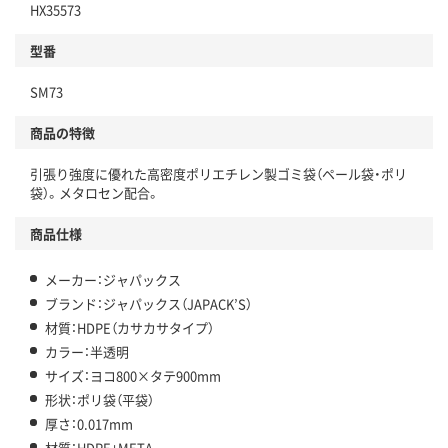
HX35573
分別・リサイクルしやすい設計
型番
独自の回収スキームがある
SM73
仕組
アスクルで資源循環している
商品の特徴
温室効果ガスなどの削減
引張り強度に優れた高密度ポリエチレン製ゴミ袋（ペール袋・ポリ
この商品の環境配慮ポイントです。下記商品詳細「
袋）。メタロセン配合。
アスクル商品環境スコア詳細／加点項目
」で確認できます。
商品仕様
メーカー：ジャパックス
ブランド：ジャパックス（JAPACK’S）
材質：HDPE（カサカサタイプ）
カラー：半透明
サイズ：ヨコ800×タテ900mm
形状：ポリ袋（平袋）
厚さ：0.017mm
材質：HDPE+META