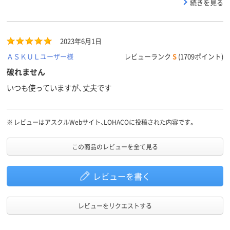
たが、これは丈夫で価格も安いです。鬼リピしてます。
HDPE+META、
高密度ポリエチレン
高密度ポリエ
続きを見る
HDPE（カサカサタイ
（バイオマスプラス
（再生プラス
プ）
チック10％）、
40％）、高密
HDPE（カサカサタイ
チレン（再生
材質
プ）
チック40%）、
2023年6月1日
HDPE（カサ
ＡＳＫＵＬユーザー様
レビューランク
S
(1709ポイント)
プ）
破れません
クリア(透明)系
ホワイト系
クリア(透明)
カラーグ
いつも使っていますが、丈夫です
ループ
アスクル
商品環境
15
70
30
※
レビューはアスクルWebサイト、LOHACOに投稿された内容です。
スコア
この商品のレビューを全て見る
レビューを書く
レビューをリクエストする