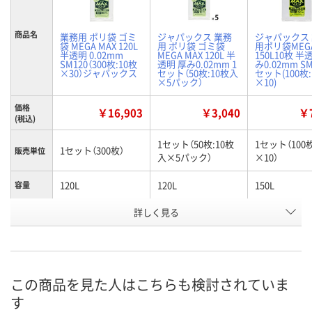
商品名
業務用 ポリ袋 ゴミ
ジャパックス 業務
ジャパックス
袋 MEGA MAX 120L
用 ポリ袋 ゴミ袋
用ポリ袋MEGA
半透明 0.02mm
MEGA MAX 120L 半
150L10枚 半
SM120（300枚:10枚
透明 厚み0.02mm 1
み0.02mm SM
×30）ジャパックス
セット（50枚:10枚入
セット(100枚:
×5パック）
×10)
価格
￥16,903
￥3,040
￥7
(税込)
1セット（50枚:10枚
1セット（100
1セット（300枚）
販売単位
入×5パック）
×10）
120L
120L
150L
容量
お申込番
詳しく見る
E136328
EH31038
AR96493
号
3点
あり
あり
在庫
8月8日（土）
8月8日（土）
8月8日（土）
お届け日
この商品を見た人はこちらも検討されていま
す
数量
数量
数量