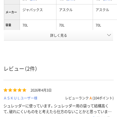
ジャパックス
アスクル
アスクル
メーカー
70L
70L
70L
容量
ゴミ袋カ
詳しく見る
半透明
白半透明
半透明
ラー
1パック
10
100
20
あたり枚
数
0.017mm
0.018mm
0.018mm、0.0
厚さ
レビュー（2件）
大型集積ゴミ箱・ダ
大型集積ゴミ
ゴミ袋用
途
ストカート用
ストカート用
2026年4月3日
袋サイズ
700～1000mm未満
（横）
ＡＳＫＵＬユーザー様
レビューランク
A
(104ポイント)
袋サイズ
700～1000mm未満
シュレッダーに使っています。シュレッダー用の袋って結構高く
（縦）
て、破れにくいものをと考えたら仕方のないことかと思っていまし