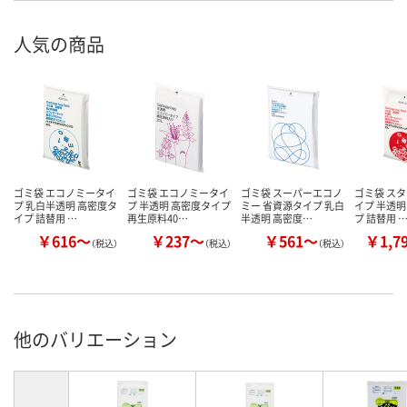
人気の商品
ゴミ袋 エコノミータイ
ゴミ袋 エコノミータイ
ゴミ袋 スーパーエコノ
ゴミ袋 ス
プ 乳白半透明 高密度タ
プ 半透明 高密度タイプ
ミー 省資源タイプ 乳白
イプ 半透明
イプ 詰替用 …
再生原料40…
半透明 高密度…
プ 詰替用 
￥616～
￥237～
￥561～
￥1,7
（税込）
（税込）
（税込）
他のバリエーション