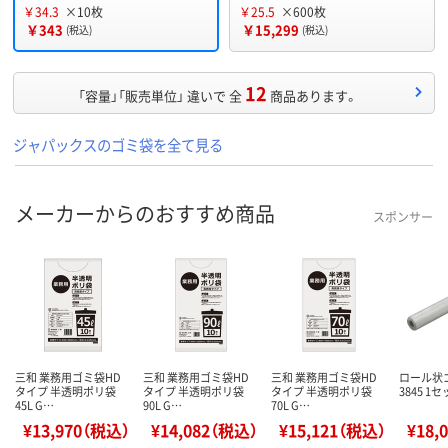
￥34.3
×10枚
￥25.5
×600枚
￥343
￥15,299
(税込)
(税込)
12
「容量」「販売単位」 違いで 全
商品あります。
ジャパックスのゴミ袋を全て見る
メーカーからのおすすめ商品
スポンサー
三和 業務用ゴミ袋HD
三和 業務用ゴミ袋HD
三和 業務用ゴミ袋HD
ロール状ゴミ
タイプ 半透明ポリ袋
タイプ 半透明ポリ袋
タイプ 半透明ポリ袋
3845 1
45L G…
90L G…
70L G…
¥13,970（税込）
¥14,082（税込）
¥15,121（税込）
¥18,