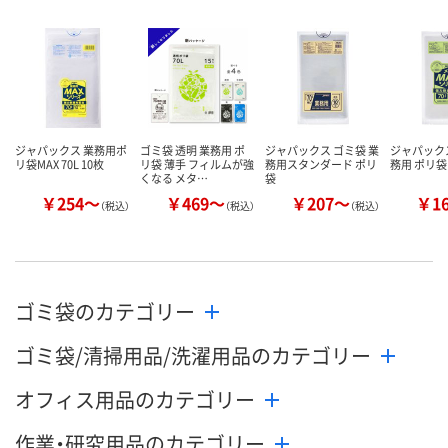
カゴへ
カゴへ
カ
ジャパックス 業務用ポ
ゴミ袋 透明 業務用 ポ
ジャパックス ゴミ袋 業
ジャパックス
リ袋MAX 70L 10枚
リ袋 薄手 フィルムが強
務用スタンダード ポリ
務用 ポリ袋 
くなる メタ…
袋
￥254～
￥469～
￥207～
￥1
（税込）
（税込）
（税込）
ゴミ袋のカテゴリー
ゴミ袋/清掃用品/洗濯用品のカテゴリー
オフィス用品のカテゴリー
作業・研究用品のカテゴリー