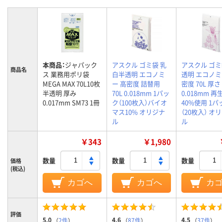
本商品：
ジャパック
アスクル ゴミ袋 乳
アスクル ゴミ
商品名
ス 業務用ポリ袋
白半透明 エコノミ
透明 エコノミ
MEGA MAX 70L10枚
ー 高密度 詰替用
密度 70L 厚さ
半透明 厚み
70L 0.018mm 1パッ
0.018mm 
0.017mm SM73 1冊
ク（100枚入）バイオ
40%使用 1パ
マス10% オリジナ
（20枚入） オ
ル
ル
￥343
￥1,980
数量
数量
数量
価格
(税込)
カゴへ
カゴへ
カ
評価
5.0
4.6
4.5
（
2件
）
（
87件
）
（
37件
）