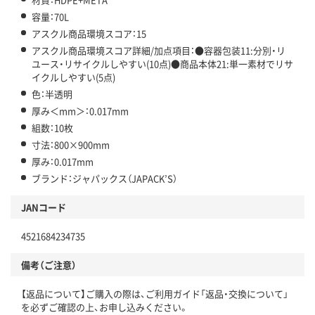
容量：70L
アスクル商品環境スコア：15
アスクル商品環境スコア詳細/加点項目：●容器包装11:分別・リ
ユース・リサイクルしやすい(10点)●商品本体21:単一素材でリサ
イクルしやすい(5点)
色：半透明
厚み＜mm＞：0.017mm
組数：10枚
寸法：800×900mm
厚み：0.017mm
ブランド：ジャパックス（JAPACK’S）
JANコード
4521684234735
備考（ご注意）
【返品について】ご購入の際は、ご利用ガイド「返品・交換について」
を必ずご確認の上、お申し込みください。