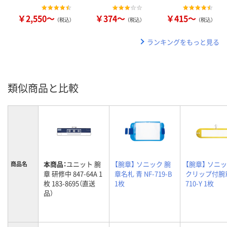
￥2,550～
￥374～
￥415～
（税込）
（税込）
（税込）
ランキングをもっと見る
類似商品と比較
本商品：
ユニット 腕
【腕章】 ソニック 腕
【腕章】 ソニッ
商品名
章 研修中 847-64A 1
章名札 青 NF-719-B
クリップ付腕章
枚 183-8695（直送
1枚
710-Y 1枚
品）