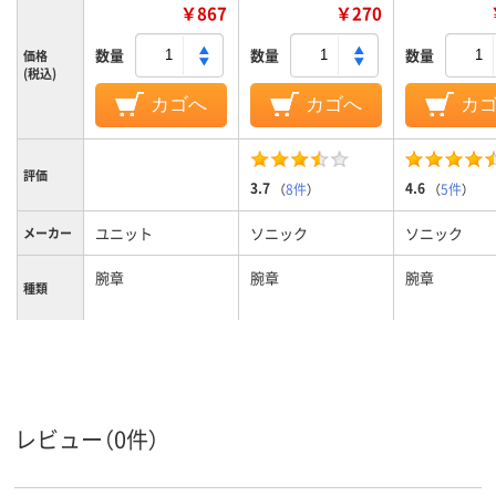
￥867
￥270
数量
数量
数量
価格
(税込)
カゴへ
カゴへ
カ
評価
3.7
4.6
（
8件
）
（
5件
）
ユニット
ソニック
ソニック
メーカー
腕章
腕章
腕章
種類
レビュー（0件）