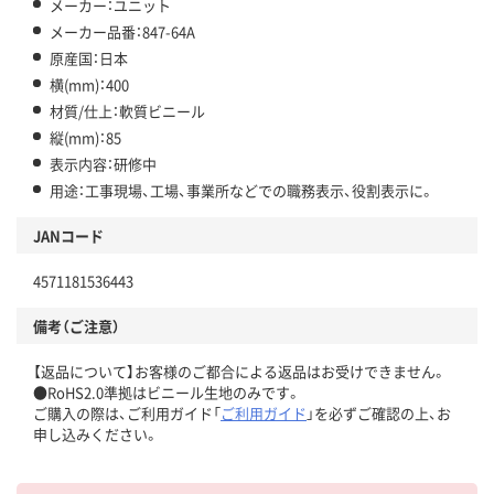
メーカー：ユニット
メーカー品番：847-64A
原産国：日本
横(mm)：400
材質/仕上：軟質ビニール
縦(mm)：85
表示内容：研修中
用途：工事現場、工場、事業所などでの職務表示、役割表示に。
JANコード
4571181536443
備考（ご注意）
【返品について】お客様のご都合による返品はお受けできません。
●RoHS2.0準拠はビニール生地のみです。
ご購入の際は、ご利用ガイド「
ご利用ガイド
」を必ずご確認の上、お
申し込みください。