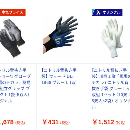
本気プライス
オリジナル
トリル背抜き手
【ニトリル背抜き手
【ニトリル背抜き手
ショーワグローブ
袋】 ウィード DE-
袋】 川西工業 「現場
場のチカラ」 簡易
1866 ブルー L 1双
チカラ」 ニトリル背
組立グリップ ブ
抜き手袋 グレー L 5
ク L 1袋（5双入）
双組 1セット（10双
ジナル
5双入×2袋） オリジ
ル
,678
￥431
￥1,512
（税込）
（税込）
（税込）