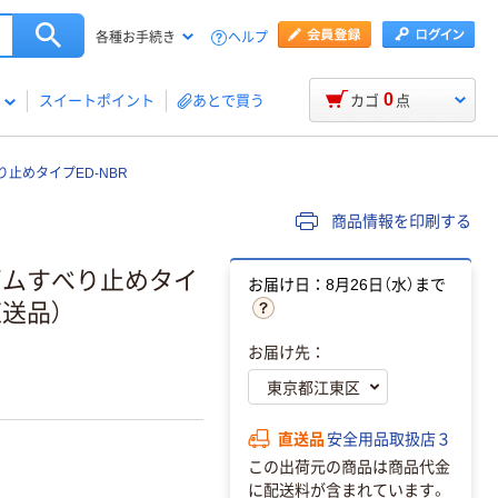
ヘルプ
各種お手続き
0
スイートポイント
あとで買う
カゴ
点
止めタイプED-NBR
商品情報を印刷する
ゴムすべり止めタイ
お届け日：8月26日（水）まで
直送品）
お届け先：
直送品
安全用品取扱店３
この出荷元の商品は商品代金
に配送料が含まれています。