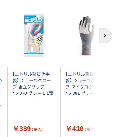
次へ
【ニトリル背抜き手
【ニトリル背抜き手
スリーエ
の
袋】 ショーワグロー
袋】 ショーワグロー
3M 一
ブ 組立グリップ
ブ マイクログリップ
ォートグ
No.370 グレー L 1双
No.381 グレー L 1双
ーブ イエ
：
ズ GLOVE
ナ
471-66
￥389
￥416
￥627
（税込）
（税込）