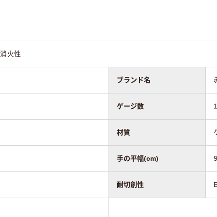
己消火性
ブランド名
ゲージ数
材質
手の平幅(cm)
耐切創性