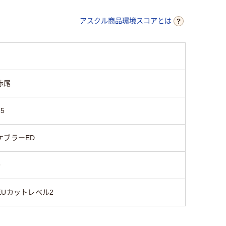
アスクル商品環境スコアとは
赤尾
15
ケブラーED
9
EUカットレベル2