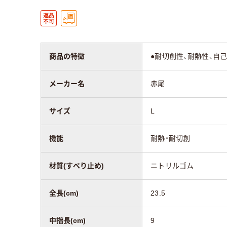
商品の特徴
●耐切創性、耐熱性、自
メーカー名
赤尾
サイズ
L
機能
耐熱・耐切創
材質(すべり止め)
ニトリルゴム
全長(cm)
23.5
中指長(cm)
9