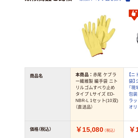
本商品：
赤尾 ケブラ
【ニ
商品名
ー繊維製 編手袋 ニト
袋】
リルゴムすべり止め
「現
タイプ Lサイズ ED-
包装
NBR-L 1セット(10双)
ラッ
（直送品）
オリ
￥15,080
￥1
価格（税込）
（税込）