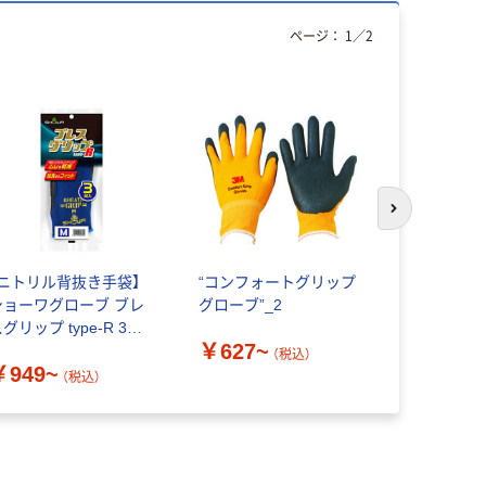
ページ：
1
／
2
次のスライド
【ニトリル背抜き手袋】
“コンフォートグリップ
ショーワグ
ショーワグローブ ブレ
グローブ”_2
包装組立グ
グリップ type-R 3双
入 Sサイズ 
￥627~
入
S10P 1セッ
（税込）
￥949~
￥4,110
9577-99
（税込）