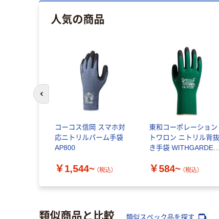
人気の商品
前のスライドへ
コーコス信岡 スマホ対
東和コーポレーション
応ニトリルパーム手袋
トワロン ニトリル背
AP800
き手袋 WITHGARDEN
ランドスケープ
￥1,544~
￥584~
（税込）
（税込）
類似商品と比較
類似スペック品を探す