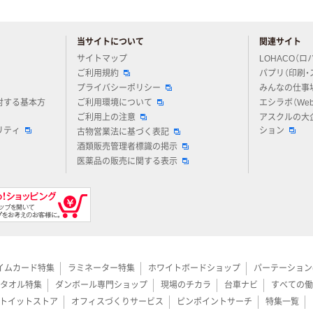
当サイトについて
関連サイト
アスクルについてお気軽にご質問ください
サイトマップ
LOHACO（ロ
ご利用規約
パプリ（印刷・
プライバシーポリシー
みんなの仕事
対する基本方
ご利用環境について
エシラボ（We
ご利用上の注意
アスクルの大
リティ
ション
古物営業法に基づく表記
酒類販売管理者標識の掲示
医薬品の販売に関する表示
イムカード特集
ラミネーター特集
ホワイトボードショップ
パーテーション
タオル特集
ダンボール専門ショップ
現場のチカラ
台車ナビ
すべての働
トイットストア
オフィスづくりサービス
ピンポイントサーチ
特集一覧