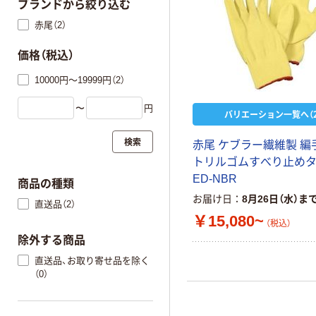
ブランドから絞り込む
赤尾（2）
価格（税込）
10000円～19999円（2）
〜
円
バリエーション一覧へ（2
検索
赤尾 ケブラー繊維製 編
トリルゴムすべり止め
ED-NBR
商品の種類
お届け日
8月26日（水）ま
直送品（2）
￥15,080~
（税込）
除外する商品
直送品、お取り寄せ品を除く
（0）