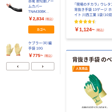
赤尾 耐切創アー
￥2,258~
ウレタン
ショーワグローブ マイク
「現場のチカラ」 ウレタ
ムカバー
（税込）
ージ ブラ
ログリップ No.381 ニトリ
背抜き手袋 13ゲージ 
TNA430BK
（10双
ル背抜き手袋
イト 川西工業 1袋（10双
920404 1双
ケブラー（R）サ
￥2,834
（税込）
入）
336-8196（直送
ポーター AKV-
品）
￥416~
￥1,124~
WB7G
カゴへ
）
（税込）
（税込）
￥880~
（税込）
ケブラー（R）編
手袋 10G
赤尾 ケブラー
（R）編手袋
￥775~
（税込）
背抜き手袋 の
AKV7G
￥880~
（税込）
人気商品