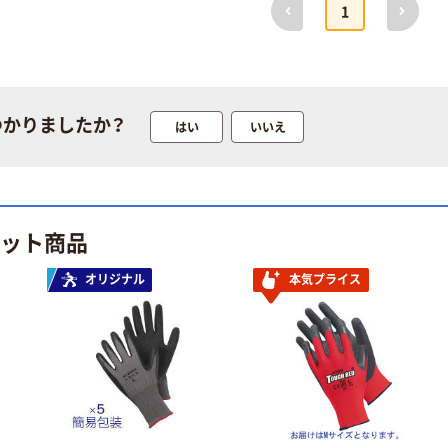
前へ
次へ
1
赤尾 ケブラー繊
赤尾 耐切創手袋
維製 手袋 袖長
ケブラー(R)編手
つかりましたか？
はい
いいえ
タイプ フリーサ
袋 GーKC
イズ 7G-K30 1
AKV7G-KC 1双
￥10,120
￥864
（税込）
セット(10双)（直
63-2048-35（直
（税込）
送品）
送品）
カゴへ
カゴへ
ヒット商品
赤尾 ケブラー
オリジナル
本気プライス
赤尾 ケブラー繊
SD15G-1
維製 薄手手袋
￥9,680~
表綿タイプ フリ
（税込）
ーサイズ 10G-
￥4,520
（税込）
KC23 1セット
赤尾 ケブラー
(10双)（直送品）
カゴへ
(R)編手袋
AKV7G―M
AKV7G-M 1双