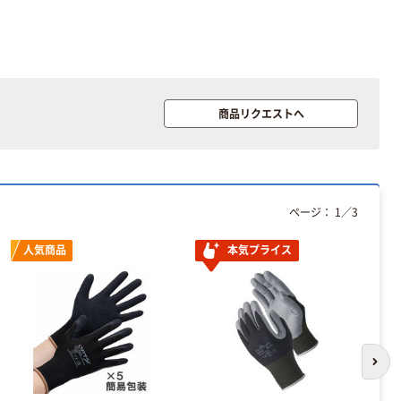
赤尾 耐切創アー
ムカバーHPA
商品リクエストへ
￥1,388~
（税込）
ケブラー（R）編
ページ：
1
／
3
手袋 7G
￥987~
（税込）
人気商品
本気プライス
赤尾 耐切創アー
ムカバー7G-
KBK
￥4,676~
（税込）
次の