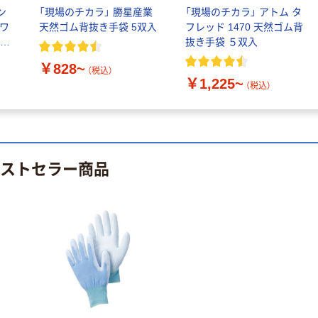
赤尾 ケブラー
￥987
（税込）
ン
「現場のチカラ」 勝星産業
「現場のチカラ」 アトム タ
347-9466（直送
SCS
ホワ
天然ゴム背抜き手袋 5双入
フレッド 1470 天然ゴム背
品）
カゴへ
￥6,306~
抜き手袋 ５双入
（税込）
￥828~
（税込）
赤尾 ケブラー手
￥1,225~
赤尾 ケブラー繊
（税込）
袋 フリーサイズ
維製 編手袋 シ
7G-K28RB 1セ
リコンすべり止
ット(10双)（直送
￥18,720
めタイプ フリー
品）
￥20,040
（税込）
サイズ 7G-シリ
（税込）
コンP 1セット
ベストセラー商品
カゴへ
(10双)（直送品）
カゴへ
赤尾 ケブラー手
袋SD15―TGす
べり止め付 M
900593 1双
￥1,114
（税込）
572-6478（直送
品）
カゴへ