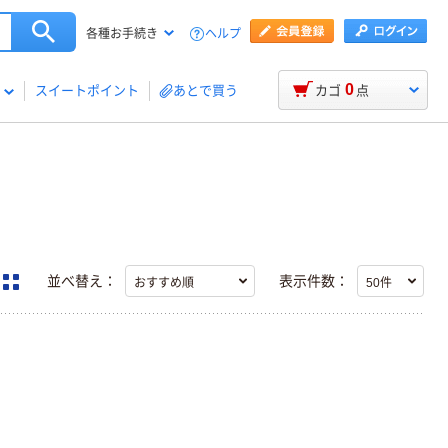
ヘルプ
各種お手続き
0
スイートポイント
あとで買う
カゴ
点
並べ替え：
表示件数：