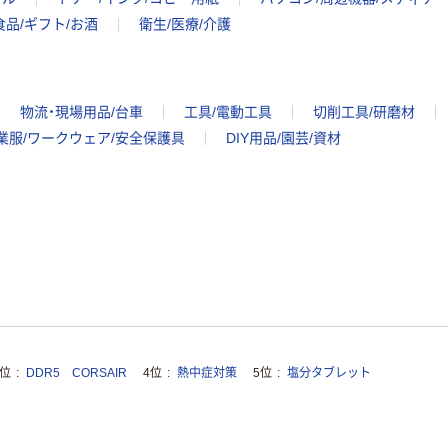
食品/ギフト/お酒
衛生/医療/介護
物流・現場用品/台車
工具/電動工具
切削工具/研磨材
業服/ワークウェア/安全保護具
DIY用品/園芸/資材
3位
DDR5 CORSAIR
4位
熱中症対策
5位
塩分タブレット