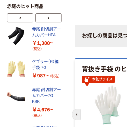
赤尾のヒット商品
赤尾 耐切創アー
赤尾 ケブラー繊
手
ムカバーHPA
維製 薄手手袋
お探しの商品は見
塩ビすべり止め
￥1,388~
タイプ フリーサ
￥6,930
（税込）
（税込）
イズ 10G-K23P
1セット(10双)
カゴへ
ケブラー（R）編
（直送品）
背抜き手袋 の
手袋 7G
￥987~
赤尾 耐切創アー
（税込）
本気プライス
ムカバー
赤尾 耐切創アー
￥2,114~
ムカバー7G-
（税込）
KBK
赤尾 耐切創アー
￥4,676~
ムカバー TNA
（税込）
前のスライドへ
64-8730