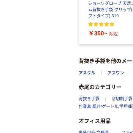
ショーワグローブ 天然
ム背抜き手袋 グリップ(
フトタイプ) 310
￥350~
（税込）
背抜き手袋を他のメー
アスクル
アズワン
赤尾のカテゴリー
背抜き手袋
耐切創手袋
作業着 脚絆/ゲートル/手甲/
オフィス用品
事務用品/文房具
ファ