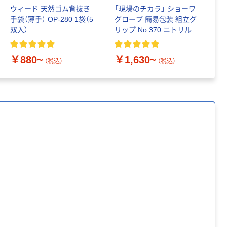
赤尾 耐切創アー
ウィード 天然ゴム背抜き
「現場のチカラ」 ショーワ
「
ムカバー
手袋（薄手） OP-280 1袋（5
グローブ 簡易包装 組立グ
天
TNA430BK
双入）
リップ No.370 ニトリルゴ
ド
920404 1双
￥2,834
（税込）
ム背抜き手袋 ５双入
336-8196（直送
￥
品）
￥880~
￥1,630~
カゴへ
（税込）
（税込）
ケブラー（R）編
手袋 10G
￥775~
（税込）