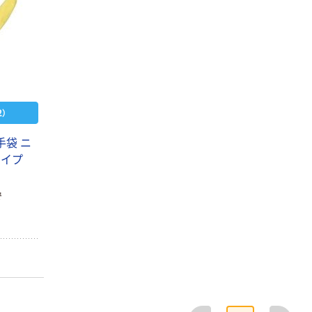
）
手袋 ニ
タイプ
で