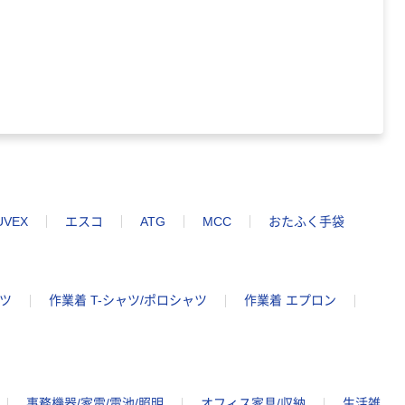
UVEX
エスコ
ATG
MCC
おたふく手袋
ツ
作業着 T-シャツ/ポロシャツ
作業着 エプロン
事務機器/家電/電池/照明
オフィス家具/収納
生活雑