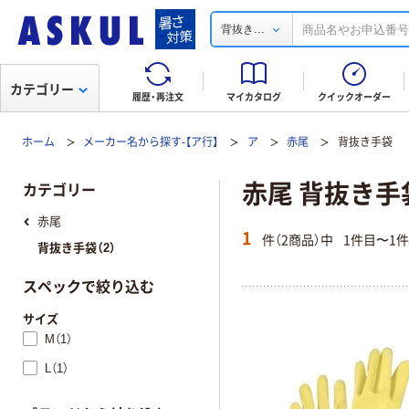
...
背抜き
カテゴリー
履歴・再注文
マイカタログ
クイックオーダー
ホーム
メーカー名から探す-【ア行】
ア
赤尾
背抜き手袋
赤尾 背抜き手
カテゴリー
赤尾
1
件（2商品）中
1件目〜1
背抜き手袋（2）
スペックで絞り込む
サイズ
M（1）
L（1）