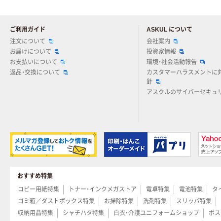
ご利用ガイド
ASKUL について
注文について
会社案内
お届けについて
投資家情報
お支払いについて
環境・社会活動報告
返品・交換について
カスタマーハラスメントに
針
アスクルのサイバーセキュ
おすすめ特集
コピー用紙特集
トナー・インクメガストア
電卓特集
電池特集
タ
ゴミ箱／ダストボックス特集
お掃除特集
洗剤特集
スリッパ特集
収納用品特集
シャチハタ特集
白衣・介護ユニフォームショップ
ポス