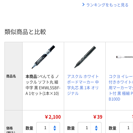
ランキングをもっと見る
類似商品と比較
本商品：
ぺんてる ノ
アスクル ホワイト
コクヨ イレ
商品名
ックル ソフト丸 細
ボードマーカー 中
付きホワイト
中字 黒 EMWL5SBF-
字丸芯 黒 1本 オリ
用マーカーマ
A 1セット(1本×10)
ジナル
ト付 黒 極細 P
B100D
￥2,100
￥39
数量
数量
数量
価格
(税込)