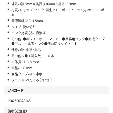
寸法：幅16mm×奥行き16mm×高さ135mm
材質：キャップ・ノック：再生ＰＰ 軸：ＰＰ ペン先：ナイロン繊
維
筆記線幅：2.3~4.5mm
タイプ：使い切り
インク充填方法：直液式
その他：●ホワイトボードマーカー●業務用パック●直液タイプ
●アルコール系インク●使い切りタイプです
仕様：細～中字・丸芯
その他1：●１箱入数／１０本
本体長：１３５ｍｍ
軸径：１６ｍｍ
商品タイプ：細～中字
ブランド：ぺんてる（Pentel）
JANコード
4902506328168
備考（ご注意）