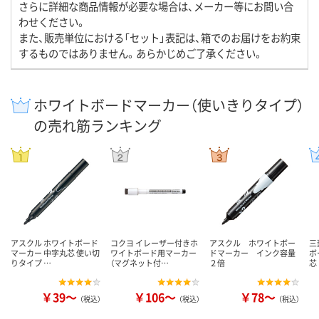
さらに詳細な商品情報が必要な場合は、メーカー等にお問い合
わせください。
また、販売単位における「セット」表記は、箱でのお届けをお約束
するものではありません。あらかじめご了承ください。
ホワイトボードマーカー（使いきりタイプ）
の売れ筋ランキング
アスクル ホワイトボード
コクヨ イレーザー付きホ
アスクル ホワイトボー
三
マーカー 中字丸芯 使い切
ワイトボード用マーカー
ドマーカー インク容量
ボ
りタイプ …
（マグネット付…
２倍
芯
￥39～
￥106～
￥78～
（税込）
（税込）
（税込）