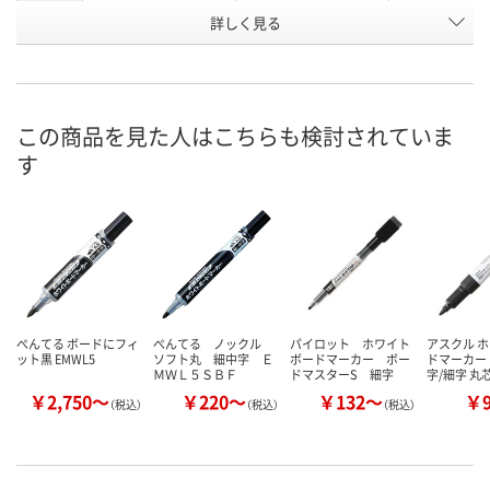
詳しく見る
2点
1点
3点
在庫
8月13日（木）
8月13日（木）
8月13日（木）
お届け日
数量
数量
数量
この商品を見た人はこちらも検討されていま
す
カゴへ
カゴへ
カ
ぺんてる ボードにフィ
ぺんてる ノックル
パイロット ホワイト
アスクル 
ット黒 EMWL5
ソフト丸 細中字 Ｅ
ボードマーカー ボー
ドマーカー 
ＭＷＬ５ＳＢＦ
ドマスターS 細字
字/細字 丸
￥2,750～
￥220～
￥132～
￥
（税込）
（税込）
（税込）