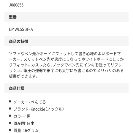
J080855
型番
EMWL5SBF-A
商品の特徴
ソフトなペン先がボードにフィットして書き心地のよいボードマ
ーカー。スリットペン先が適度にしなってホワイトボードにしっか
りフィット。カスレたら、ノックでペン先にインキを送ってリフレ
ッシュ。筆圧の強弱で細字にも太字にも書けるのでメリハリのある
板書ができます。
商品仕様
メーカー：ぺんてる
ブランド：Knockle（ノックル）
カラー：黒
原産国：日本
質量：16グラム