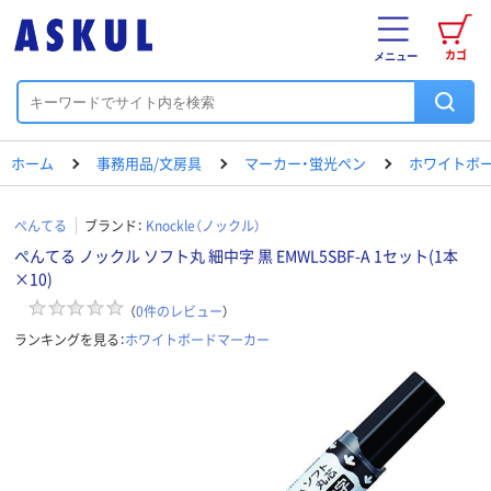
カゴ
メニュー
ホーム
事務用品/文房具
マーカー・蛍光ペン
ホワイトボ
ぺんてる
ブランド：
Knockle（ノックル）
ぺんてる ノックル ソフト丸 細中字 黒 EMWL5SBF-A 1セット(1本
×10)
（
0
件のレビュー
）
ランキングを見る：
ホワイトボードマーカー