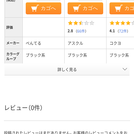
カゴへ
カゴへ
カ
評価
2.8
4.1
（
66件
）
（
72件
）
ぺんてる
アスクル
コクヨ
メーカー
カラーグ
ブラック系
ブラック系
ブラック系
ループ
詳しく見る
細字
中字丸芯、中字
極細
太さ
使い切り
キャップ式、中綿式、
ボードマーカ
タイプ
使い切り
い切り
ペン先形
丸芯
丸芯
丸芯
レビュー（0件）
状
インク充
直液式
中綿式
中綿式
填方法
投稿されたレビューはまだありません。お客様のレビューコメントをお
質量