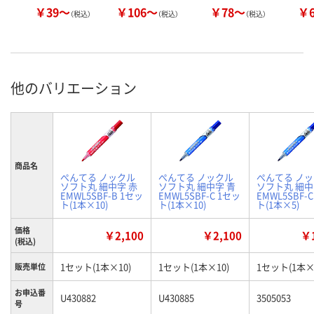
￥39～
￥106～
￥78～
￥
（税込）
（税込）
（税込）
他のバリエーション
商品名
ぺんてる ノックル
ぺんてる ノックル
ぺんてる ノ
ソフト丸 細中字 赤
ソフト丸 細中字 青
ソフト丸 細中
EMWL5SBF-B 1セッ
EMWL5SBF-C 1セッ
EMWL5SBF-
ト(1本×10)
ト(1本×10)
ト(1本×5)
価格
￥2,100
￥2,100
￥1
(税込)
1セット(1本×10)
1セット(1本×10)
1セット(1本×
販売単位
お申込番
U430882
U430885
3505053
号