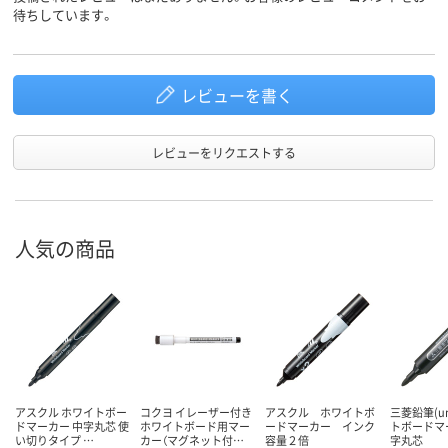
16グラム
待ちしています。
アスクル
商品環境
70
90
スコア
レビューを書く
レビューをリクエストする
人気の商品
アスクル ホワイトボー
コクヨ イレーザー付き
アスクル ホワイトボ
三菱鉛筆(u
ドマーカー 中字丸芯 使
ホワイトボード用マー
ードマーカー インク
トボードマ
い切りタイプ …
カー（マグネット付…
容量２倍
字丸芯