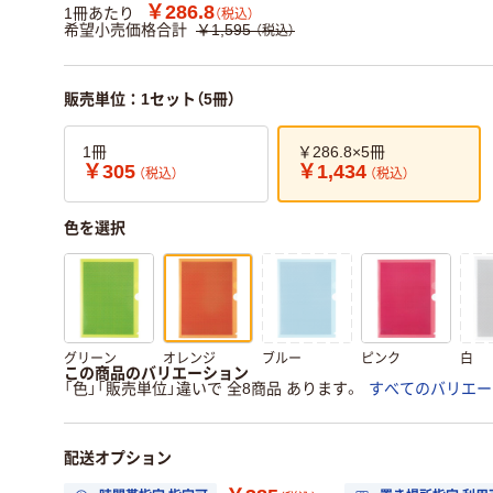
￥286.8
1冊あたり
（税込）
希望小売価格合計
￥1,595
（税込）
販売単位：1セット（5冊）
1冊
￥286.8×5冊
￥305
￥1,434
（税込）
（税込）
色を選択
グリーン
オレンジ
ブルー
ピンク
白
この商品のバリエーション
「色」「販売単位」違いで 全8商品 あります。
すべてのバリエー
配送オプション