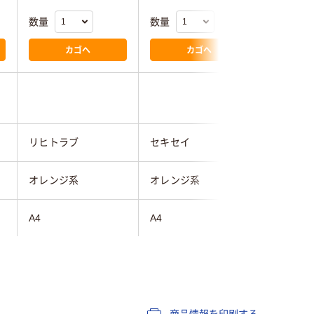
数量
数量
数量
カゴへ
カゴへ
リヒトラブ
セキセイ
ビュート
オレンジ系
オレンジ系
オレンジ
A4
A4
Ａ４
目安：A4コピー用紙
約100枚、または目
コピー用紙30枚
安：A4クリアホルダ
ー5枚（10枚コピー用
商品情報を印刷する