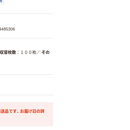
可
485306
収容枚数
１００枚
／
その
送品です。お届け日の詳