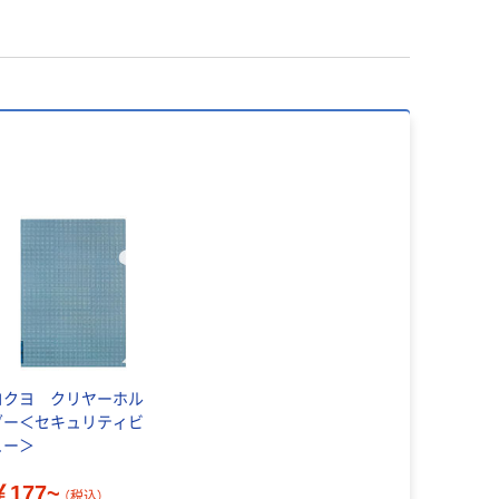
コクヨ クリヤーホル
ダー＜セキュリティビ
ュー＞
￥177~
（税込）