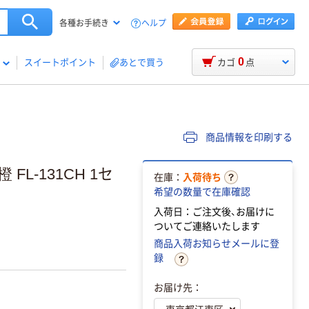
ヘルプ
各種お手続き
0
スイートポイント
あとで買う
カゴ
点
商品情報を印刷する
L-131CH 1セ
在庫：
入荷待ち
希望の数量で在庫確認
入荷日：ご注文後、お届けに
ついてご連絡いたします
商品入荷お知らせメールに登
録
お届け先：