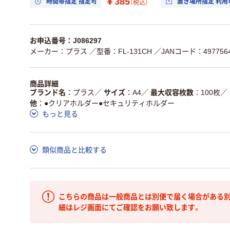
￥385
時間帯指定 指定可
置き場所指定 利用
（税込）
お申込番号：J086297
メーカー：プラス
／型番：FL-131CH
／JANコード：4977564
商品詳細
ブランド名
プラス
／
サイズ
A4
／
最大収容枚数
100枚
／
他
●クリアホルダー●セキュリティホルダー
もっと見る
類似商品と比較する
こちらの商品は一般商品とは別便で届く場合がある別
細はレジ画面にてご確認をお願い致します。