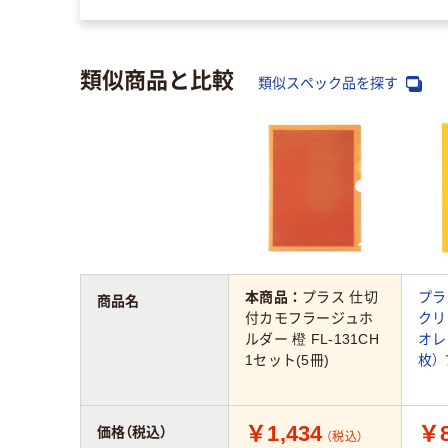
類似商品と比較
類似スペック品を探す
本商品：
プラス 仕切
プラ
商品名
付カモフラージュホ
クリ
ルダー 橙 FL-131CH
オレ
1セット(5冊)
枚） 
￥1,434
￥8
価格（税込）
（税込）