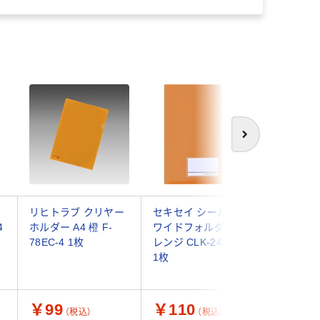
次へ
ホ
リヒトラブ クリヤー
セキセイ シールック
ビュート
4
ホルダー A4 橙 F-
ワイドフォルダー オ
ホルダー 
78EC-4 1枚
レンジ CLK-2404-51
ジ NSH-A
1枚
枚（直送品
￥99
￥110
￥1,8
（税込）
（税込）