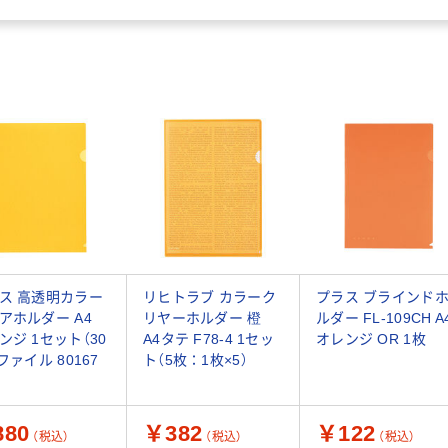
ス 高透明カラー
リヒトラブ カラーク
プラス ブラインド
アホルダー A4
リヤーホルダー 橙
ルダー FL-109CH A
ンジ 1セット（30
A4タテ F78-4 1セッ
オレンジ OR 1枚
ファイル 80167
ト（5枚：1枚×5）
80
￥382
￥122
（税込）
（税込）
（税込）