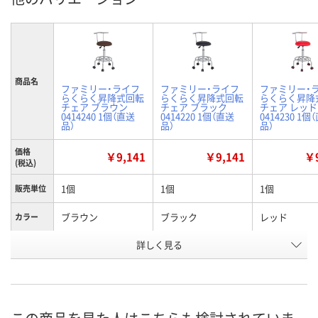
商品名
ファミリー・ライフ
ファミリー・ライフ
ファミリー・
らくらく昇降式回転
らくらく昇降式回転
らくらく昇降
チェア ブラウン
チェア ブラック
チェア レッド
0414240 1個（直送
0414220 1個（直送
0414230 1個
品）
品）
品）
価格
￥9,141
￥9,141
￥9
(税込)
1個
1個
1個
販売単位
ブラウン
ブラック
レッド
カラー
お申込番
詳しく見る
HN82285
HN82284
HN82283
号
直送品
直送品
直送品
在庫
8月21日（金）まで
8月21日（金）まで
8月21日（金）
お届け日