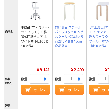
本商品：
ファミリー・
無印良品 スチール
【車上渡し】ア
ライフ らくらく昇
パイプスタッキング
エフ・ヤマカ
商品名
降式回転チェア ホ
スツール 幅28.5×奥
製カラーラウ
ワイト 0414210 1個
行28.5×高さ45cm
ツール ホ
（直送品）
良品計画
1脚（直送品）
￥9,141
￥2,490
￥7
数量
数量
数量
価格
(税込)
カゴへ
カゴへ
カ
評価