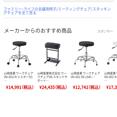
ファミリー・ライフの会議用椅子/ミーティングチェア/スタッキン
グチェアを全て見る
メーカーからのおすすめ商品
スポンサー
山崎産業 ワークチェア
山崎産業株式会社 ワー
山崎産業 ワークチェア
山崎産業
VN-001(キャスター付)
クチェアVN スタンドサ
VN-001 YB-154C-…
VN-002
…
ポート…
…
¥14,991（税込）
¥24,435（税込）
¥12,742（税込）
¥17,