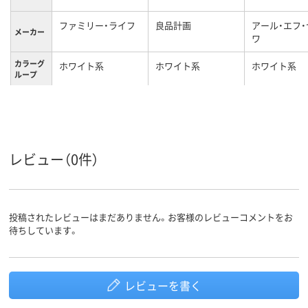
ファミリー・ライフ
良品計画
アール・エフ
メーカー
ワ
カラーグ
ホワイト系
ホワイト系
ホワイト系
ループ
キャスタ
キャスター付き
キャスター無
ー
スタッキ
不可
可
ング（積
み重ね）
レビュー（0件）
の可否
投稿されたレビューはまだありません。お客様のレビューコメントをお
待ちしています。
レビューを書く