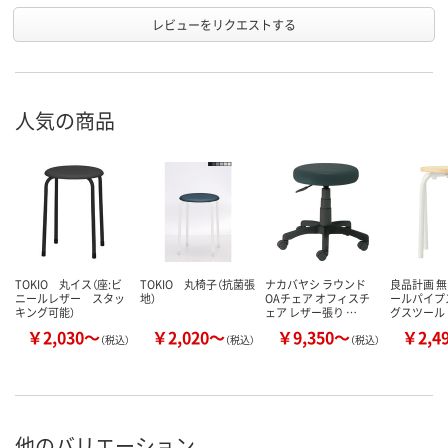
レビューをリクエストする
人気の商品
TOKIO 丸イス（座:ビ
TOKIO 丸椅子（抗菌張
ナカバヤシ ラウンド
良品計画 無
ニールレザー スタッ
地）
OAチェア オフィスチ
ールパイプ
キング可能）
ェア レザー張り …
グスツール
￥2,030～
￥2,020～
￥9,350～
￥2,4
（税込）
（税込）
（税込）
他のバリエーション