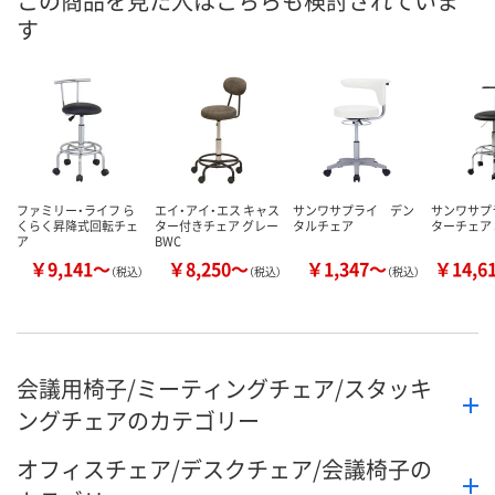
この商品を見た人はこちらも検討されていま
す
数量
数量
数量
カゴへ
カゴへ
カ
ファミリー・ライフ ら
エイ・アイ・エス キャス
サンワサプライ デン
サンワサプ
くらく昇降式回転チェ
ター付きチェア グレー
タルチェア
ターチェア S
ア
BWC
￥9,141～
￥8,250～
￥1,347～
￥14,6
（税込）
（税込）
（税込）
会議用椅子/ミーティングチェア/スタッキ
ングチェアのカテゴリー
オフィスチェア/デスクチェア/会議椅子の