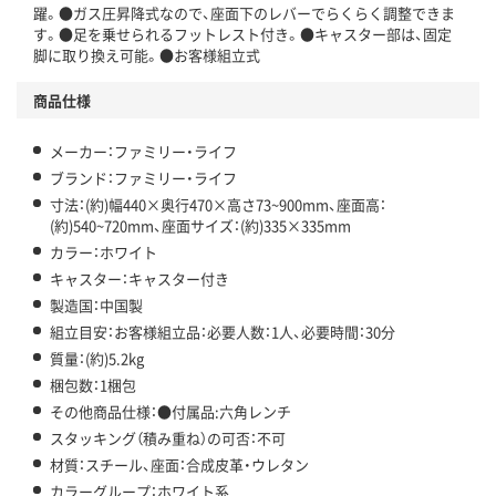
躍。●ガス圧昇降式なので、座面下のレバーでらくらく調整できま
す。●足を乗せられるフットレスト付き。●キャスター部は、固定
脚に取り換え可能。●お客様組立式
商品仕様
メーカー：ファミリー・ライフ
ブランド：ファミリー・ライフ
寸法：(約)幅440×奥行470×高さ73~900mm、座面高：
(約)540~720mm、座面サイズ：(約)335×335mm
カラー：ホワイト
キャスター：キャスター付き
製造国：中国製
組立目安：お客様組立品：必要人数：1人、必要時間：30分
質量：(約)5.2kg
梱包数：1梱包
その他商品仕様：●付属品:六角レンチ
スタッキング（積み重ね）の可否：不可
材質：スチール、座面：合成皮革・ウレタン
カラーグループ：ホワイト系