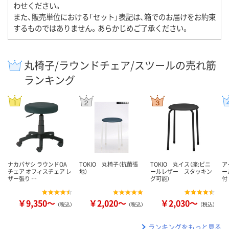
わせください。
また、販売単位における「セット」表記は、箱でのお届けをお約束
するものではありません。あらかじめご了承ください。
丸椅子/ラウンドチェア/スツールの売れ筋
ランキング
ナカバヤシ ラウンドOA
TOKIO 丸椅子（抗菌張
TOKIO 丸イス（座:ビニ
ア
チェア オフィスチェア レ
地）
ールレザー スタッキン
ー
ザー張り …
グ可能）
付
￥9,350～
￥2,020～
￥2,030～
（税込）
（税込）
（税込）
ランキングをもっと見る