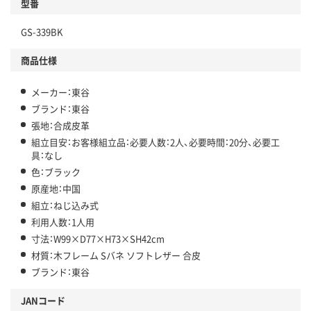
型番
GS-339BK
商品仕様
メーカー：東谷
ブランド：東谷
張地：合成皮革
組立目安：お客様組立品：必要人数：2人、必要時間：20分、必要工
具：なし
色：ブラック
原産地：中国
組立：ねじ込み式
利用人数：1人用
寸法：W99×D77×H73×SH42cm
材質：木フレーム Sバネ ソフトレザー 合皮
ブランド：東谷
JANコード