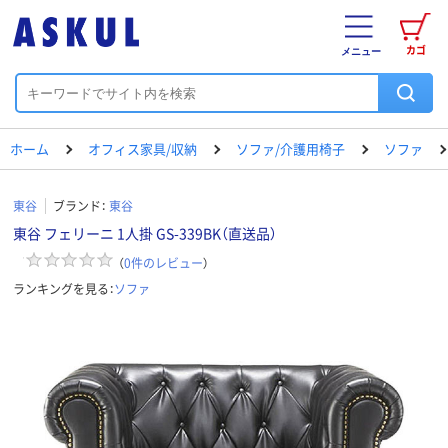
カゴ
メニュー
ホーム
オフィス家具/収納
ソファ/介護用椅子
ソファ
東谷
ブランド：
東谷
東谷 フェリーニ 1人掛 GS-339BK（直送品）
（
0
件のレビュー
）
ランキングを見る：
ソファ