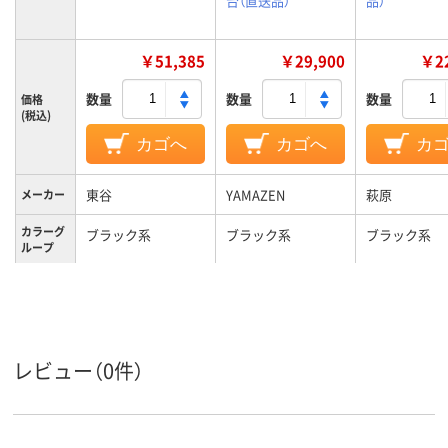
台（直送品）
品）
￥51,385
￥29,900
￥22
数量
数量
数量
価格
(税込)
カゴへ
カゴへ
カ
東谷
YAMAZEN
萩原
メーカー
カラーグ
ブラック系
ブラック系
ブラック系
ループ
1
1
利用人数
合成皮革
張地
レビュー（0件）