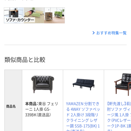
おすすめ特集一覧
類似商品と比較
本商品：
東谷 フェリ
YAMAZEN 分割でき
【軒先渡し】萩
商品名
ーニ 1人掛 GS-
る 4WAY ソファベッ
肘ソファ ヴ
339BK（直送品）
ド 2人掛け 3段階リ
ージ風 1人掛
クライニング レザ
ク（PVCレザー
ー調 SSB-175(BK) 1
ーク1P-BK 1