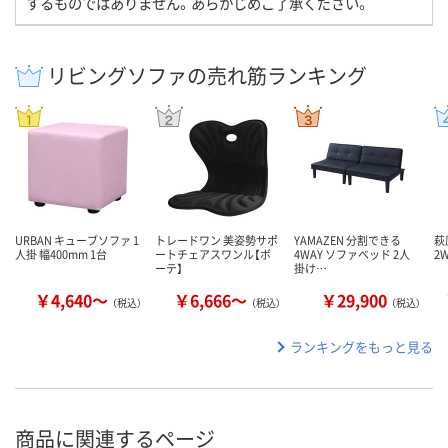
するものではありません。あらかじめご了承ください。
リビングソファの売れ筋ランキング
URBAN キューブソファ 1
トレードワン 美姿勢サポ
YAMAZEN 分割できる
萩
人掛 幅400mm 1台
ートチェアスワンル【ボ
4WAY ソファベッド 2人
2
ーテ】
掛け…
￥4,640～
￥6,666～
￥29,900
（税込）
（税込）
（税込）
ランキングをもっと見る
商品に関連するページ