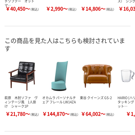
チソファー オット
ス） シン
マ…
￥40,450～
￥2,990～
￥14,806～
￥16,0
（税込）
（税込）
（税込）
この商品を見た人はこちらも検討されていま
す
萩原 木肘ソファ ヴ
オカムラ パーソナルチ
東谷 クイーンズ GS-2
HARIO (ハ
ィンテージ風 1人掛
ェア フレール LW14ZA
タッキング 
け シャーク1P
ット…
￥21,780～
￥144,870～
￥64,002～
￥1,
（税込）
（税込）
（税込）