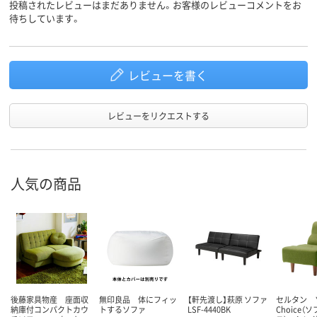
投稿されたレビューはまだありません。お客様のレビューコメントをお
待ちしています。
レビューを書く
レビューをリクエストする
人気の商品
後藤家具物産 座面収
無印良品 体にフィッ
【軒先渡し】萩原 ソファ
セルタン 
納庫付コンパクトカウ
トするソファ
LSF-4440BK
Choice（